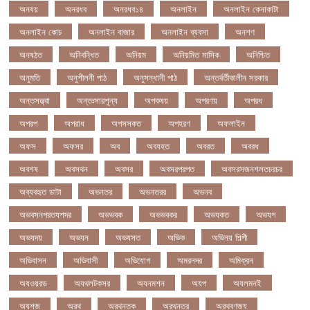
অনযয়
অনরধব
অনরধব১৪
অনলাইন
অনলাইন কেনাকাটা
অনলাইন কোচ
অনলাইন বাজার
অনলাইন ব্যবসা
অনশণ
অনষঠত
অনিবন্ধিত
অনিয়ম
অনিয়মিত মাসিক
অনিশ্চিত
অনুমতি
অনুশীলনী পাঠ
অনুসন্ধানী পাঠ
অন্তর্বর্তীকালীন সরকার
অন্তসত্ত্বা
অন্তঃসারশূন্য
অপকষয়
অপরণয়
অপরধ
অপরপ
অপরাধ
অপসসকত
অপহরণ
অফলাইন
অফস
অফসর
অব
অবযহত
অবরত
অবরধ
অবশষ
অবসথন
অবসর
অবসরপরপত
অবসরসজনশলতচরচর
অব্যবহৃত ডাটা
অভনতর
অভনতরর
অভনব
অভবসনপরতযশদর
অভভবক
অভভবকর
অভযকত
অভযগ
অভযদয়
অভযন
অভযসত
অভিক
অভিনয় শিল্পী
অভিবাসন
অভিবাসী
অভিযোগ
অমরনদর
অমিক্রন
অযওয়রড
অযথলটকসর
অযনমশন
অযপ
অযলমনই
অযশজ
অরথ
অরথনতক
অরথনতর
অরথবণজয