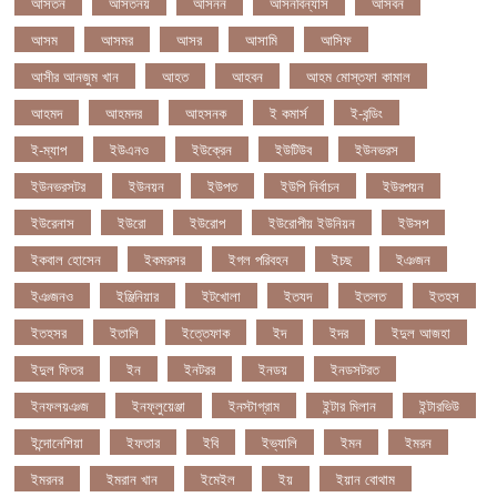
আসতন
আসতনয়
আসনন
আসনবিন্যাস
আসবন
আসম
আসমর
আসর
আসামি
আসিফ
আসীর আনজুম খান
আহত
আহবন
আহম মোস্তফা কামাল
আহমদ
আহমদর
আহসনক
ই কমার্স
ই-বন্ডিং
ই-ম্যাপ
ইউএনও
ইউক্রেন
ইউটিউব
ইউনভরস
ইউনভরসটর
ইউনয়ন
ইউপত
ইউপি নির্বাচন
ইউরপয়ন
ইউরেনাস
ইউরো
ইউরোপ
ইউরোপীয় ইউনিয়ন
ইউসপ
ইকবাল হোসেন
ইকমরসর
ইগল পরিবহন
ইচছ
ইঞজন
ইঞজনও
ইঞ্জিনিয়ার
ইটখোলা
ইতযদ
ইতলত
ইতহস
ইতহসর
ইতালি
ইত্তেফাক
ইদ
ইদর
ইদুল আজহা
ইদুল ফিতর
ইন
ইনটরর
ইনডয়
ইনডসটরত
ইনফলয়ঞজ
ইনফ্লুয়েঞ্জা
ইনস্টাগ্রাম
ইন্টার মিলান
ইন্টারভিউ
ইন্দোনেশিয়া
ইফতার
ইবি
ইভ্যালি
ইমন
ইমরন
ইমরনর
ইমরান খান
ইমেইল
ইয়
ইয়ান বোথাম