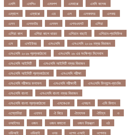
এমপি
এমপিও
এমবপপ
এমবাপ্পে
এমসি কলেজ
এম্বাপে
এম্বাপ্পে
এর
এল
এলকবসর
এলকয়
এলন
এলমনটর
এলমল
এশযওযসট
এশিয়া
এশিয়া কাপ
এশিয়া কাপে ভারত
এশিয়ান বাছাই
এশিয়ান-প্যাসিফিক
এস
এসইউবর
এসএসসি
এসএসসি ২০২৬ নম্বর বিভাজন
এসএসসি ২০২৬ প্রশ্নকাঠামো
এসএসসি ২৬ এর সংক্ষিপ্ত সিলেবাস
এসএসসি আইসিটি
এসএসসি আইসিটি নম্বর বিভাজন
এসএসসি আইসিটি প্রশ্নকাঠামো
এসএসসি পরীক্ষা
এসএসসি পরীক্ষার ফলাফল
এসএসসি পরীক্ষার্থী
এসএসসি ফিন্যান্স-ব্যাংকিং
এসএসসি বাংলা
এসএসসি বাংলা নম্বর বিভাজন
এসএসসি বাংলা প্রশ্নকাঠামো
এসকেএফ
এসছল
এসি মিলান
এস্তোনিয়া
এহসন
ঐ কিরে
ঐতহসক
ঐতিহ্য
ও
ওআইসর
ওজন
ওজন কমানো
ওজন নিয়ন্ত্রণ
ওঠ
ওডিআই
ওডিয়াই
ওনর
ওপেন এআই
ওপেনার