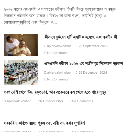
২০২৬ সালের এসএসসি ও সমমানের পরীক্ষায় তিনটি বিষয়ে প্রশ্নকাঠামো ও নম্বর
বিভাজনে পরিবর্তন আনা হয়েছে। বিষয়গুলো হলো বাংলা, আইসিটি (তথ্য ও
যোগাযোগপ্রযুক্তি) এবং ফিন্যান্স ও…
কীভাবে বুঝবেন হার্ট অ্যাটাক হয়েছে এবং করণীয় কী
ajkervalokhobor
26 September 2025
No Comments
এসএসসি পরীক্ষা ২০২৬ এর সংক্ষিপ্ত সিলেবাস প্রকাশ
ajkervalokhobor
29 December 2024
No Comments
লবণ বেশি খেলে উচ্চ রক্তচাপ, আর একেবারে কম খেলে হতে পারে মৃত্যু
ajkervalokhobor
26 October 2024
No Comments
সরকারি চাকরিতে বয়স: পুরুষ ৩৫, নারী ৩৭ করার সুপারিশ