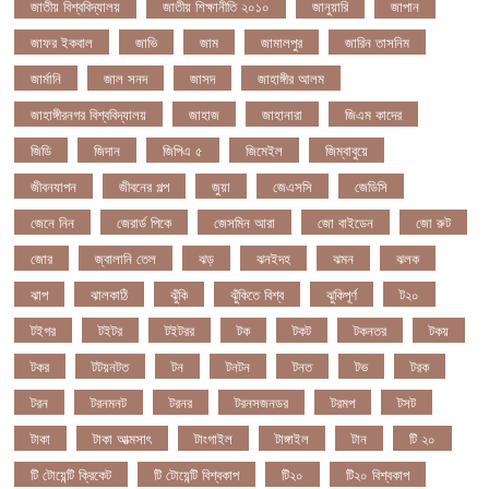
জাতীয় বিশ্ববিদ্যালয়
জাতীয় শিক্ষানীতি ২০১০
জানুয়ারি
জাপান
জাফর ইকবাল
জাভি
জাম
জামালপুর
জারিন তাসনিম
জার্মানি
জাল সনদ
জাসদ
জাহাঙ্গীর আলম
জাহাঙ্গীরনগর বিশ্ববিদ্যালয়
জাহাজ
জাহানারা
জিএম কাদের
জিডি
জিদান
জিপিএ ৫
জিমেইল
জিম্বাবুয়ে
জীবনযাপন
জীবনের গল্প
জুয়া
জেএসসি
জেডিসি
জেনে নিন
জেরার্ড পিকে
জেসমিন আরা
জো বাইডেন
জো রুট
জোর
জ্বালানি তেল
ঝড়
ঝনইদহ
ঝমন
ঝলক
ঝাপ
ঝালকাঠি
ঝুঁকি
ঝুঁকিতে বিশ্ব
ঝুকিপূর্ণ
ট২০
টইগর
টইটর
টইটরর
টক
টকট
টকনতর
টকয়
টকর
টটয়নটত
টন
টনটন
টনত
টভ
টরক
টরন
টরনমনট
টরনর
টরনসজনডর
টরমপ
টসট
টাকা
টাকা আত্মসাৎ
টাংগাইল
টাঙ্গাইল
টান
টি ২০
টি টোয়েন্টি ক্রিকেট
টি টোয়েন্টি বিশ্বকাপ
টি২০
টি২০ বিশ্বকাপ