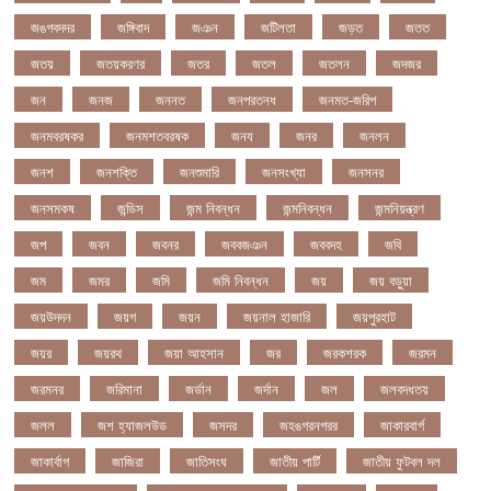
জঙগবদদর
জঙ্গিবাদ
জঞন
জটিলতা
জড়ত
জতত
জতয়
জতয়করণর
জতর
জতল
জতলন
জদজর
জন
জনজ
জননত
জনপরতনধ
জনমত-জরিপ
জনমবরষকর
জনমশতবরষক
জনয
জনর
জনলন
জনশ
জনশক্তি
জনশুমারি
জনসংখ্যা
জনসনর
জনসমকষ
জন্ডিস
জন্ম নিবন্ধন
জন্মনিবন্ধন
জন্মনিয়ন্ত্রণ
জপ
জবন
জবনর
জববজঞন
জববদহ
জবি
জম
জমর
জমি
জমি নিবন্ধন
জয়
জয় বড়ুয়া
জয়উদদন
জয়গ
জয়ন
জয়নাল হাজারি
জয়পুরহাট
জয়র
জয়রথ
জয়া আহসান
জর
জরকশরক
জরমন
জরমনর
জরিমানা
জর্ডান
জর্দান
জল
জলবদধতয়
জলল
জশ হ্যাজলউড
জসদর
জহঙগরনগরর
জাকারবার্গ
জাকার্বাগ
জাজিরা
জাতিসংঘ
জাতীয় পার্টি
জাতীয় ফুটবল দল