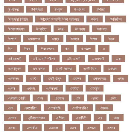
উপকনদর
উপকারিতা
উপকূল
উপখযনর
উপচরয
উপজেলা নির্বাচন
উপজেলা সহকারী শিক্ষা অফিসার
উপধর
উপনির্বাচন
উপবযবসথপন
উপবৃত্তি
উপর
উপলকষ
উপসথত
উপসর্গ
উপস্থাপক
উপহর
উপহার
উপায়
উভয়
উল
উষর
ঊরধবগতর
ঋণ
ঋণখলপ
এ
এইচএসসি
এইচএসসি পরীক্ষা
এইসএসসি
এএসআই
এক
এক ক্লিক
এক ঝলক
একই কলেজ
একই দিনে
একজন
একজনর
একট
একটু থামুন
একদল
একননবরত
একর
একল
একশর
একসলনট
একহত
একাউন্ট
একাদশ শ্রেণি
এখন
এখনতর
এট
এড়ত
এডস
এত
এথলেটিক্স
এনআইডি
এনটিআরসিএ
এনডড
এনসব
এন্ডিফ্লাওয়ার
এপ্রিল
এফডিসি
এব
এবর
এবরর
এভারটন
এমদদল
এমপ
এমপক্স
এমপর