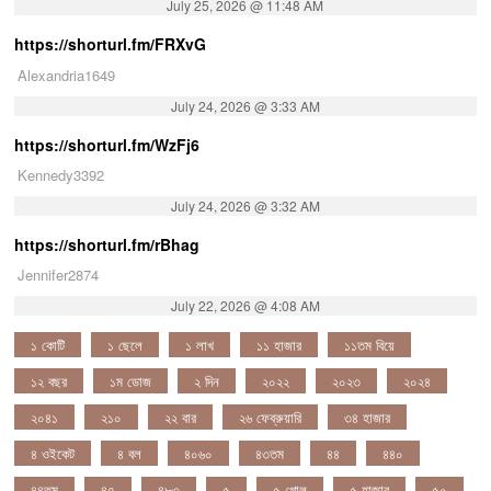
July 25, 2026 @ 11:48 AM
https://shorturl.fm/FRXvG
Alexandria1649
July 24, 2026 @ 3:33 AM
https://shorturl.fm/WzFj6
Kennedy3392
July 24, 2026 @ 3:32 AM
https://shorturl.fm/rBhag
Jennifer2874
July 22, 2026 @ 4:08 AM
১ কোটি
১ ছেলে
১ লাখ
১১ হাজার
১১তম বিয়ে
১২ বছর
১ম ডোজ
২ দিন
২০২২
২০২৩
২০২৪
২০৪১
২১০
২২ বার
২৬ ফেব্রুয়ারি
৩৪ হাজার
৪ ওইকেট
৪ বল
৪০৬০
৪৩তম
৪৪
৪৪০
৪৪তম
৪৭
৪৮৩
৫
৫ গোল
৫ হাজার
৫০