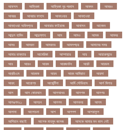
আফসস
আফ্রিকা
আফ্রিকা দূর পরবাস
আবদন
আবরও
আবরর
আবরার ফাহাদ
আবহওয়র
আবহাওয়া
আবহাওয়া অধিদপ্তর
আবারার ফাইয়াজ
আবাসন
আবেদন
আব্দুল হামিদ
আব্দুল্লাহ
আম
আমও
আমক
আমদর
আমর
আমরত
আমরতর
আমলপড়য়
আমাদের সময়
আমার ডাক্তার
আমেরিকা
আম্পায়ার
আয়
আয়ারল্যান্ড
আর
আরও
আরক
আরজনটন
আরট
আরডম
আরডিএম
আরথক
আরব
আরব আমিরাত
আরসা
আরহ
আরোগ্য
আর্জেন্টিনা
আর্মি স্টেডিয়াম
আর্ল মিলার
আল
আল কোরআন
আলআধর
আলগক
আলগর
আলঙগন২১
আলচন
আলপন
আলবনয়
আলম
আলাদা
আলোচনা
আশ
আশপশ
আশরাফুল
আশিয়ান বাছাই
আশেক মাহমুদ কলেজ
আসকে আমার মন ভাল নেই