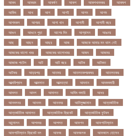
আকব
আকরম
আকর্ষণ
আকশ
আকশখনদকর
আকষপ
আকিব
আখ
আগ
আগই
আগন
আগম
আগমকল
আগরহ
আগা খান
আগামী
আগামী বছর
আগুন
আগুনে পুড়া
আগের দিন
আগ্রাসন
আঙনয়
আছ
আছন
আছর
আজ
আজকে আমার মন ভাল নেই
আজকের ভালো খবর
আজকের ভালোখবর
আজদ
আজমর
আজাজ পাটেল
আট
আট বছর
আটক
আটকত
আটকর
আড়য়পড়
আতময়
আতলতকপরকষয়
আতলতকর
আত্মবিশ্বাস
আত্মসাত
আত্মহত্যা
আদনান
আদমশুমারী
আদলত
আদশ
আদালত
আদিম শুমারি
আধর
আনদলনর
আননদ
আননদর
আনিসুজ্জামান
আন্তর্জাতিক
আন্তর্জাতিক আদালত
আন্তর্জাতিক ক্রিকেট
আন্তর্জাতিক ফুটবল
আন্দোলন
আপনদর
আপলত
আফগন
আফগানিস্তান
আফগানিস্তান ক্রিকেট দল
আফজ
আফজলক
আফজাল হোসেন