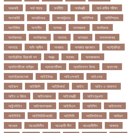
অরধকই
অর্থ পাচার
অর্থনীতি
অর্থমন্ত্রী
অর্ধ-বার্ষিক পরীক্ষা
অলআউট
অলরউনডর
অলরাউন্ডার
অলিম্পিক
অলিম্পিয়াড
অলৌকিক
অশালীন
অসকর
অসকরমক
অসটরলয়
অসটরলয়য়
অসটরলয়র
অসতর
অসথরত
অসবসথযকর
অসহায়
অসি প্রদীপ
অস্কার
অস্কার ব্রুজোন
অস্ট্রেলিয়া
অস্ট্রেলিয়া ক্রিকেট দল
অস্ত্র
অহকর
অহদজজমন
অ্যাটলেটিকো মাদ্রিদ
অ্যাথলেটিকস
অ্যানিমেশন কিআ
অ্যাশেজ
অ্যাস্ট্রাজেনেকা
আইইউবর
আইএসআই
আইএসর
আইজপ
আইজিপি
আইডিকার্ড
আইন
আইন ও আদালত
আইন ও বিচার
আইনগরনথ
আইনমন্ত্রী
আইনশৃঙ্খলা
আইন্সটাইন
আইপডসপরথম
আইপিএল
আইপিল
আইসনশয
আইসিইউ
আইসিডিডিআরবি
আইসিসি
আউটসটযনড
আউয়ল
আওয়ম
আওয়ামিলীগ
আওয়ামী লীগ
আওয়ামীলীগ
আকতর