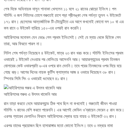
শেষ দিকে অধিনায়ক দাসুন শানাকা খেললেন ১১ বলে ২১ রানের ঝোড়ো ইনিংস। পল
স্টার্লিং ও জশ লিটলের তোপে শুরুতেই চাপে পড়া শ্রীলঙ্কা শেষ পর্যন্ত তুলল ৭ উইকেটে
১৭১ রান। ছেলেদের আন্তর্জাতিক টি-টোয়েন্টিতে এর আগে কখনোই কোনো দল ১০ বা এর
কম রানে ৩ উইকেট হারিয়ে ১৫০-এর ওপরই রান করেনি।
আইরিশদের মনোবল যেন ভেঙে গেল প্রথম ইনিংসেই। সেই যে ম্যাচ থেকে ছিটকে গেল
তারা, আর ফিরতে পারল না।
লিটল শেষ পর্যন্ত নিয়েছেন ৪ উইকেট, মাত্র ২৩ রান খরচ করে। স্টার্লিং ইনিংসের প্রথম
ওভারেই ১ উইকেট নেওয়ার পর বোলিংয়ে আসেননি আর। আয়ারল্যান্ডের প্রথম তিনজন
বোলারের কেউ ওভারপ্রতি ৬-এর ওপরে রান দেননি। তবে পরের তিনজনের ওপর দিয়ে বয়ে
গেছে ঝড়। আগের দিনের নায়ক কুর্টিস ক্যাম্ফার আজ ৪ ওভারে দিয়েছেন ৩৮ রান।
স্পিনার সিমি সিং ৩ ওভারেই গুনেছেন ৪১ রান।
আইরিশদের শুরুর এ উৎসব থাকেনি আর
রান তাড়া করতে নেমে আয়ারল্যান্ড ঠিক পথে ছিল না কখনোই। শুরুতেই জীবন পাওয়া
স্টার্লিং ৭ রানের বেশি করতে পারেননি। এর আগেই কেভিন ও’ব্রায়েন ফেরেন ৫ রান করে।
এরপর গ্যারেথ ডেলানিও ফিরলে আইরিশদের স্কোর হয়ে যায়য় ৩ উইকেটে ৩২ রান।
এরপর তাদের প্রয়োজন ছিল হাসারাঙ্গার মতো কোনো ইনিংস। তবে ৩ নম্বরে নামা