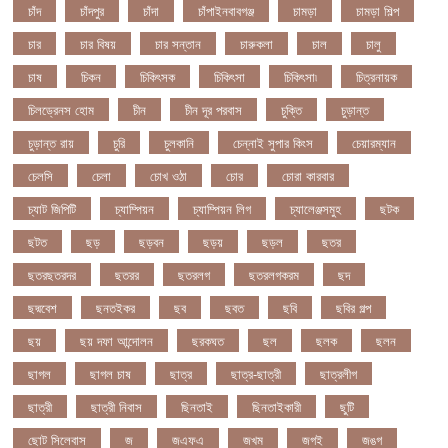
চাঁদ
চাঁদপুর
চাঁদা
চাঁপাইনবাবগঞ্জ
চামড়া
চামড়া শিল্প
চার
চার বিষয়
চার সন্তান
চারুকলা
চাল
চালু
চাষ
চিকন
চিকিৎসক
চিকিৎসা
চিকিৎসা৷
চিত্রনায়ক
চিলড্রেনস হোম
চীন
চীন দূর পরবাস
চুক্তি
চুড়ান্ত
চুড়ান্ত রায়
চুরি
চুলকানি
চেন্নাই সুপার কিংস
চেয়ারম্যান
চেলসি
চেলা
চোখ ওঠা
চোর
চোরা কারবার
চ্যাট জিপিটি
চ্যাম্পিয়ন
চ্যাম্পিয়ন লিগ
চ্যালেঞ্জসমুহ
ছটক
ছটত
ছড়
ছড়বন
ছড়য়
ছড়ল
ছতর
ছতরছতরদর
ছতরর
ছতরলগ
ছতরলগকরম
ছদ
ছদ্মবেশ
ছনতইকর
ছব
ছবত
ছবি
ছবির গল্প
ছয়
ছয় দফা আন্দোলন
ছরকঘত
ছল
ছলক
ছলন
ছাগল
ছাগল চাষ
ছাত্র
ছাত্র-ছাত্রী
ছাত্রলীগ
ছাত্রী
ছাত্রী নিবাস
ছিনতাই
ছিনতাইকারী
ছুটি
ছোট সিলেবাস
জ
জএফএ
জখম
জগই
জঙগ