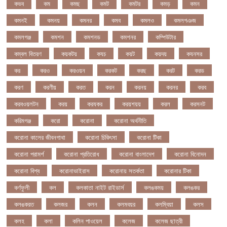
কভব
কম
কমছ
কমট
কমটর
কমড়
কমন
কমনই
কমনয়
কমনর
কমব
কমলও
কমলগঞজ
কমলগঞ্জ
কমশন
কমশনড
কমশনর
কম্পিউটার
কম্বল বিতরণ
কয়কটয়
কযচ
কয়ট
কয়দয়
কযনসর
কর
করও
করওয়ন
করকট
করছ
করট
করড
করণ
করণীয়
করত
করন
করনয়
করনর
করব
করবওয়লটন
করয়
করযকর
করয়শয়য়
করল
করসনট
করিমগঞ্জ
করো
করোনা
করোনা অর্থনীতি
করোনা কালের জীবনগাথা
করোনা চিকিৎসা
করোনা টিকা
করোনা পরামর্শ
করোনা প্রতিরোধ
করোনা বাংলাদেশ
করোনা বিনোদন
করোনা বিশ্ব
করোনাভাইরাস
করোনায় সতর্কতা
করোনার টিকা
কর্ণফুলী
কল
কলকাতা নাইট রাইডার্স
কলঙকময়
কলঙকর
কলঙকরত
কলজর
কলন
কলমবয়র
কলম্বিয়া
কলস
কলহ
কলা
কলিন পাওয়েল
কলেজ
কলেজ ছাত্রী