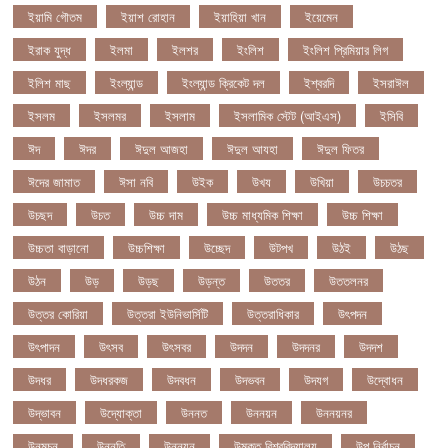
ইয়ামি গৌতম
ইয়াশ রোহান
ইয়াহিয়া খান
ইয়েমেন
ইরাক যুদ্ধ
ইলমা
ইলশর
ইংলিশ
ইংলিশ প্রিমিয়ার লিগ
ইলিশ মাছ
ইংল্যান্ড
ইংল্যান্ড ক্রিকেট দল
ইশ্বরদি
ইসরাঈল
ইসলম
ইসলমর
ইসলাম
ইসলামিক স্টেট (আইএস)
ইসিবি
ঈদ
ঈদর
ঈদুল আজহা
ঈদুল আযহা
ঈদুল ফিতর
ঈদের জামাত
ঈসা নবি
উইক
উখয
উখিয়া
উচচতর
উচছদ
উচত
উচ্চ দাম
উচ্চ মাধ্যমিক শিক্ষা
উচ্চ শিক্ষা
উচ্চতা বাড়ানো
উচ্চশিক্ষা
উচ্ছেদ
উটপখ
উঠই
উঠছ
উঠন
উড়
উড়ছ
উড়ন্ত
উততর
উততলনর
উত্তর কোরিয়া
উত্তরা ইউনিভার্সিটি
উত্তরাধিকার
উৎপদন
উৎপাদন
উৎসব
উৎসবর
উদদন
উদদনর
উদদশ
উদধর
উদধরকজ
উদবধন
উদভবন
উদযগ
উদ্বোধন
উদ্ভাবন
উদ্যোক্তা
উননত
উননয়ন
উননয়নর
উনমচন
উন্নতি
উন্নয়ন
উন্মুক্ত বিশ্ববিদ্যালয়
উপ নির্বাচন