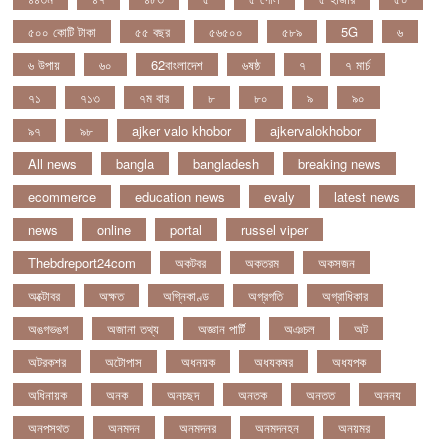
৫০০ কোটি টাকা
৫৫ বছর
৫৬৫০০
৫৮৯
5G
৬
৬ উপায়
৬০
62বাংলাদেশ
৬ষষ্ঠ
৭
৭ মার্চ
৭১
৭১৩
৭ম বার
৮
৮০
৯
৯০
৯৭
৯৮
ajker valo khobor
ajkervalokhobor
All news
bangla
bangladesh
breaking news
ecommerce
education news
evaly
latest news
news
online
portal
russel viper
Thebdreport24com
অকটবর
অকতরম
অকসজন
অক্টোবর
অক্ষত
অগ্নিকাণ্ড
অগ্রগতি
অগ্রাধিকার
অঙগভঙগ
অজানা তথ্য
অজ্ঞান পার্টি
অঞচল
অট
অটরকশর
অটোপাস
অধনয়ক
অধযকষর
অধযপক
অধিনায়ক
অনক
অনচছদ
অনতক
অনতত
অননয
অনপসথত
অনমদন
অনমদনর
অনমদনহন
অনয়মর