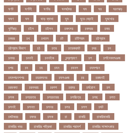
ঘণট
ঘণটই
ঘণটর
ঘনষঠদর
ঘম
ঘর
ঘরণঝড়
ঘষণ
ঘস
ঘাড় ব্যাথা
ঘুম
ঘুরে বেড়াই
ঘুষখোর
ঘূর্ণিঝড়
চইল
চইলন
চকৎসয়
চকদরর
চকর
চকরর
চখ
চখতল
চট
চটটগরম
চট্টগ্রাম
চট্টগ্রাম বিভাগ
চঠ
চতর
চতরকরমট
চদর
চন
চনদর
চননই
চননইক
চন্দ্রগ্রহণ
চপ
চপইনববগঞজ
চপয়
চব
চয়
চযন
চযনল
চযমপয়ন
চযমপয়নশপর
চয়রমযনর
চযলঞজ
চর
চরজনই
চরডকত
চরনদরয়
চরপশ
চরমর
চর্মরোগ
চল
চলক
চলচচতর
চলচচতরর
চলচ্চিত্র
চলছ
চলত
চলনই
চলনত
চলনর
চলর
চলল
চষট
চষটকরর
চষদর
চসক
চা
চাকরি
চাকরিবাকরি
চাকরির খবর
চাকরির পত্রিকা
চাকরির পরামর্শ
চাকরির সাক্ষাৎকার