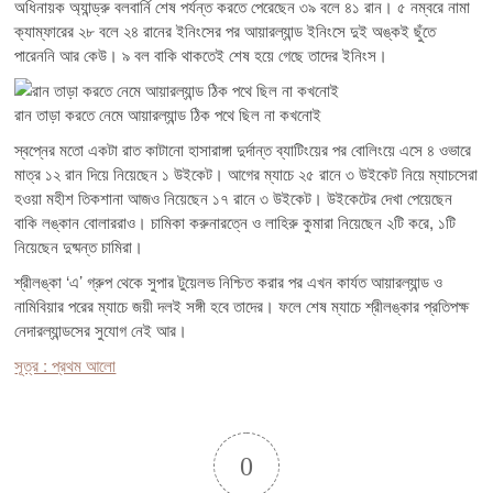
অধিনায়ক অ্যান্ড্রু বলবার্নি শেষ পর্যন্ত করতে পেরেছেন ৩৯ বলে ৪১ রান। ৫ নম্বরে নামা
ক্যাম্ফারের ২৮ বলে ২৪ রানের ইনিংসের পর আয়ারল্যান্ড ইনিংসে দুই অঙ্কই ছুঁতে
পারেননি আর কেউ। ৯ বল বাকি থাকতেই শেষ হয়ে গেছে তাদের ইনিংস।
রান তাড়া করতে নেমে আয়ারল্যান্ড ঠিক পথে ছিল না কখনোই
স্বপ্নের মতো একটা রাত কাটানো হাসারাঙ্গা দুর্দান্ত ব্যাটিংয়ের পর বোলিংয়ে এসে ৪ ওভারে
মাত্র ১২ রান দিয়ে নিয়েছেন ১ উইকেট। আগের ম্যাচে ২৫ রানে ৩ উইকেট নিয়ে ম্যাচসেরা
হওয়া মহীশ তিকশানা আজও নিয়েছেন ১৭ রানে ৩ উইকেট। উইকেটের দেখা পেয়েছেন
বাকি লঙ্কান বোলাররাও। চামিকা করুনারত্নে ও লাহিরু কুমারা নিয়েছেন ২টি করে, ১টি
নিয়েছেন দুষ্মন্ত চামিরা।
শ্রীলঙ্কা ‘এ’ গ্রুপ থেকে সুপার টুয়েলভ নিশ্চিত করার পর এখন কার্যত আয়ারল্যান্ড ও
নামিবিয়ার পরের ম্যাচে জয়ী দলই সঙ্গী হবে তাদের। ফলে শেষ ম্যাচে শ্রীলঙ্কার প্রতিপক্ষ
নেদারল্যান্ডসের সুযোগ নেই আর।
সূত্র : প্রথম আলো
0