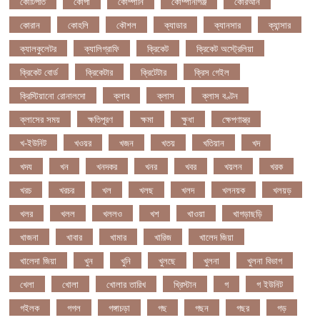
কোটিপতি
কোপা
কোম্পানি
কোম্পানীগঞ্জ
কোরআন
কোরান
কোহলি
কৌশল
ক্যাডার
ক্যানসার
ক্যান্সার
ক্যালকুলেটর
ক্যালিগ্রাফি
ক্রিকেট
ক্রিকেট অস্ট্রেলিয়া
ক্রিকেট বোর্ড
ক্রিকেটার
ক্রিটেটার
ক্রিস গেইল
ক্রিস্টিয়ানো রোনালদো
ক্লাব
ক্লাস
ক্লাস বণ্টন
ক্লাসের সময়
ক্ষতিপূরণ
ক্ষমা
ক্ষুধা
ক্ষেপণাস্ত্র
খ-ইউনিট
খওয়র
খজন
খতয়
খতিয়ান
খদ
খদয
খন
খনদকর
খনর
খবর
খয়লন
খরক
খরচ
খরচর
খল
খলছ
খলদ
খলনয়ক
খলয়ড়
খলর
খলল
খললও
খশ
খাওয়া
খাগড়াছড়ি
খাজনা
খাবার
খামার
খারিজ
খালেদ জিয়া
খালেদা জিয়া
খুন
খুনি
খুলছে
খুলনা
খুলনা বিভাগ
খেলা
খোলা
খোলার তারিখ
খ্রিস্টান
গ
গ ইউনিট
গইলক
গগল
গঙ্গাচড়া
গছ
গছন
গছর
গড়