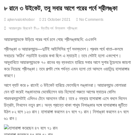
৮ রানে ৩ উইকেট, তবু সবার আগে পরের পর্বে শ্রীলঙ্কা
ajkervalokhobor
21 October 2021
No Comments
আয়ারল্যান্ড
ক্রিকেট
টি২০
দ্বিতীয় পর্ব
বিশ্বকাপ
শ্রীলঙ্কা
আয়ারল্যান্ডকে উড়িয়ে পরের পর্বে চলে গেছে শ্রীলঙ্কাছবি: এএফপি
শ্রীলঙ্কা ও আয়ারল্যান্ড—দুটিই আইসিসির পূর্ণ সদস্যদেশ। প্রথম পর্বে খাতা–কলমে
সবচেয়ে ‘কঠিন’ লড়াইটা হওয়ার কথা ছিল এ ম্যাচেই। তবে সেটাই হলো একপেশে।
আবুধাবিতে আয়ারল্যান্ডকে ৭০ রানের বড় ব্যবধানে হারিয়ে সবার আগে সুপার টুয়েলভে জায়গা
করে নিয়েছে শ্রীলঙ্কা। তবে গল্পটা শেষ পর্যন্ত এমন হলো তো আসলে ওয়ানিন্দু হাসারাঙ্গার
কারণে।
আগে ব্যাট করে ৮ রানেই ৩ উইকেট হারিয়ে ফেলেছিল লঙ্কানরা। আয়ারল্যান্ড বোলাররা
যেন হুট করেই লঙ্কানদের ভেবেছিলেন ডাচ হিসেবে! শুরুতে আগের ম্যাচের বোলিং
পারফরম্যান্সটাই এদিনও টেনে আনলেন তাঁরা। তবে ৫ নম্বরে হাসারাঙ্গা এসে বদলে দিলেন
চিত্রটা, লিখলেন নতুন গল্প। অন্য প্রান্তে থাকা পাথুম নিসাঙ্কার সঙ্গে হাসারাঙ্গার জুটিতে
উঠল ৮২ বলে ১২৩ রান। হাসারাঙ্গা করলেন ৪৭ বলে ৭১ রান। নিসাঙ্কা করলেন ৪৭ বলে
৬১ রান।
হাসারাঙ্গা করেছেন ৪৭ বলে ৭১ রান