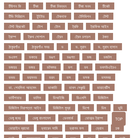
টিউশন ফি
টিকা
টিকা নিবন্ধন
টিকা সনদ
টিকেট
টিভি সিরিয়াল
টুইটার
টেকনাফ
টেলিভিশন
টেস্ট
টেস্ট ক্রিকেট
টোপ
টোল
ট্রফি
ট্রাফিক আইন
ট্রাম্প
ট্রুথ সোশাল
ট্রেন
ট্রেন চলাচল
ঠকত
ঠাকুরগাঁও
ঠাকুরগাঁও সদর
ড
ড. মুরাদ
ড. মুরাদ হাসান
ডএমপ
ডকতর
ডঙগ
ডঙগত
ডজ
ডজটল
ডজয়র
ডজর
ডটকমর
ডপ
ডব
ডবলউএইচও
ডভড
ডয়মনড
ডরন
ডস
ডসক
ডসমবর
ডা. শেহলিনা আহমেদ
ডাকাতি
ডাবল সেঞ্চুরি
ডায়াবেটিস
ডার্বিশায়ার
ডালিম
ডিআইজি
ডিএমপি
ডিজিটাল
ডিজিটাল নিরাপত্তা আইন
ডিজিটাল মুদ্রা
ডিপো
ডিম
ডুবি
ডেঙ্গু জ্বর
ডেঙ্গু বাংলাদেশ
ডেনমার্ক
ডোনাল্ড ট্রাম্প
TOP
ডোয়াইন ব্রাভো
ড্যারেন সামি
ড্রাগন ফল
ড্রোন
ঢক