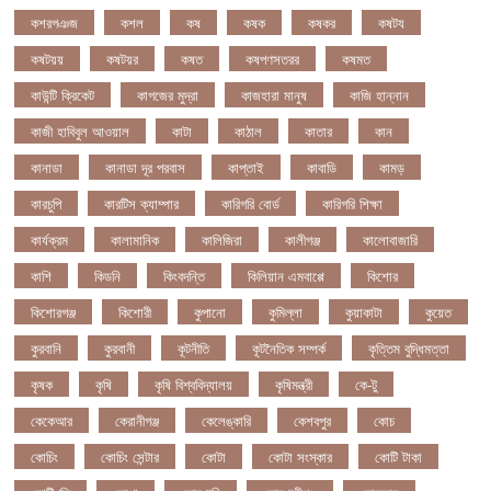
কশরগঞজ
কশল
কষ
কষক
কষকর
কষটয
কষটয়য়
কষটয়র
কষত
কষপণসতরর
কষমত
কাউন্টি ক্রিকেট
কাগজের মুদ্রা
কাজহারা মানুষ
কাজি হান্নান
কাজী হাবিবুল আওয়াল
কাটা
কাঠাল
কাতার
কান
কানাডা
কানাডা দূর পরবাস
কাপ্তাই
কাবাডি
কামড়
কারচুপি
কারটিস ক্যাম্পার
কারিগরি বোর্ড
কারিগরি শিক্ষা
কার্যক্রম
কালামানিক
কালিজিরা
কালীগঞ্জ
কালোবাজারি
কাশি
কিডনি
কিংবদন্তি
কিলিয়ান এমবাপ্পে
কিশোর
কিশোরগঞ্জ
কিশোরী
কুপানো
কুমিল্লা
কুয়াকাটা
কুয়েত
কুরবানি
কুরবানী
কূটনীতি
কূটনৈতিক সম্পর্ক
কৃত্তিম বুদ্ধিমত্তা
কৃষক
কৃষি
কৃষি বিশ্ববিদ্যালয়
কৃষিমন্ত্রী
কে-টু
কেকেআর
কেরানীগঞ্জ
কেলেঙ্কারি
কেশবপুর
কোচ
কোচিং
কোচিং সেন্টার
কোটা
কোটা সংস্কার
কোটি টাকা