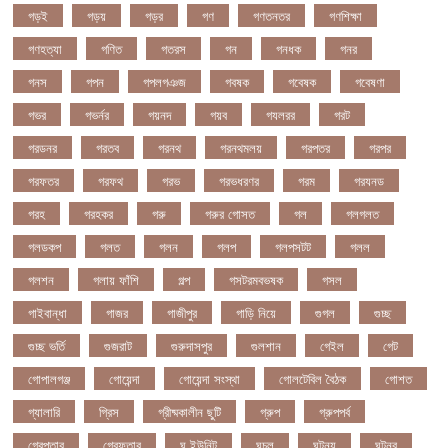
গড়ই
গড়য়
গড়র
গণ
গণতনতর
গণশিক্ষা
গণহত্যা
গণিত
গতরস
গন
গনধক
গনর
গনস
গপন
গপলগঞজ
গবষক
গবেষক
গবেষণা
গভর
গভর্নর
গয়নদ
গয়ব
গযলরর
গরট
গরডনর
গরতব
গরনথ
গরনথমলয়
গরপতর
গরপর
গরফতর
গরফথ
গরভ
গরভধরণর
গরম
গরযনড
গরহ
গরহকর
গরু
গরুর গোসত
গল
গলগলত
গলডকপ
গলত
গলন
গলপ
গলপসটট
গলল
গলশন
গলায় ফাঁশি
গল্প
গসটরমবভষক
গসল
গাইবান্ধা
গাজর
গাজীপুর
গাড়ি নিয়ে
গুগল
গুচ্ছ
গুচ্ছ ভর্তি
গুজরাট
গুরুদাসপুর
গুলশান
গেইল
গেট
গোপালগঞ্জ
গোয়েন্দা
গোয়েন্দা সংস্থা
গোলটেবিল বৈঠক
গোশত
গ্যালারি
গ্রিস
গ্রীষ্মকালীন ছুটি
গ্রুপ
গ্রুপপর্ব
গ্রেপ্তার
গ্রেফতার
ঘ ইউনিট
ঘচল
ঘটনয়
ঘটনর