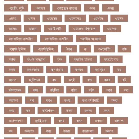
ওপেনিং জুটি
ওবয়দল
ওবায়দুল কাদের
ওভর
ওভরর
ওমনর
ওমান
ওয়রলড
ওয়লফয়র
ওয়শটন
ওয়সম
ওয়সয়
ওয়হদ
ওয়াইফাই
ওয়ানডে বিশ্বকাপ
ওয়াপদা
ওয়াসফিয়া নাজনীন
ওয়াসফিয়া নাজরীন
ওয়াসিম আকরাম
ওয়েস্ট ইন্ডিজ
ওয়েস্টইন্ডিজ
ঔষধ
ক
ক-ইউনিট
কউ
কউক
কওমি মাদ্রাসা
কক
ককটেল হামলা
ককন্টেইনার
ককর
ককসবজর
কক্সবাজার
কগরস
কংগ্রেস
কচ
কচমল
কচুরিপানা
কছ
কছই
কজ
কজর
কট
কটনতকক
কটর
কটূক্তি
কঠন
কঠম
কঠর
কত
কতক্ষণ
কথ
কথও
কথয়
কথা কাটাকাটি
কদত
কদর
কন
কনঠশলপ
কনত
কনদর
কনন
কনফগরশন
কন্টেইনার
কপয
কপল
কপসর
কফশপ
কব
কবদনত
কবর
কবরর
কবরসথন
কবলর