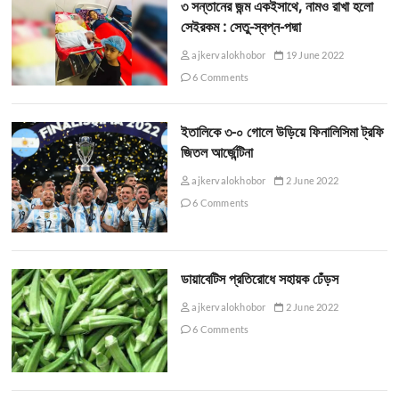
৩ সন্তানের জন্ম একইসাথে, নামও রাখা হলো
সেইরকম : সেতু-স্বপ্ন-পদ্মা
ajkervalokhobor
19 June 2022
6 Comments
ইতালিকে ৩-০ গোলে উড়িয়ে ফিনালিসিমা ট্রফি
জিতল আর্জেন্টিনা
ajkervalokhobor
2 June 2022
6 Comments
ডায়াবেটিস প্রতিরোধে সহায়ক ঢেঁড়স
ajkervalokhobor
2 June 2022
6 Comments