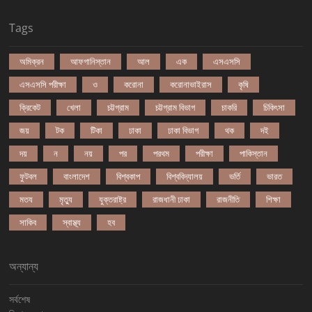
Tags
অমিক্রন
আফগানিস্তান
আল
এক
এসএসসি
এসএসসি পরীক্ষা
ও
করোনা
করোনাভাইরাস
কৃষি
ক্রিকেট
খেলা
চট্টগ্রাম
চট্টগ্রাম বিভাগ
চাকরি
চিকিৎসা
জয়
টক
টিকা
ঢাকা
ঢাকা বিভাগ
থক
দই
দয়
ন
নয়
পর
পরথম
পরীক্ষা
পাকিস্তান
ফুটবল
বাংলাদেশ
বিশ্বকাপ
বিশ্ববিদ্যালয়
ভর্তি
ভারত
মতয
মৃত্যু
যুক্তরাষ্ট্র
রাজধানী ঢাকা
রাজনীতি
শিক্ষা
সাকিব
স্বাস্থ্য
হব
অন্যান্য
সর্বশেষ