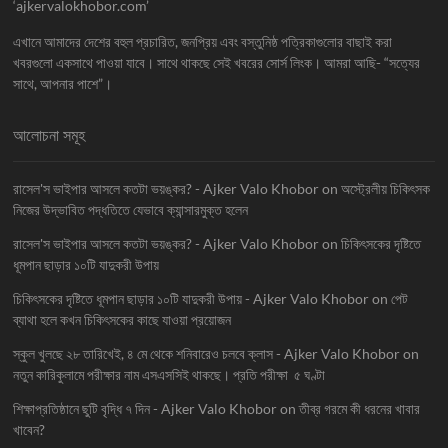
‘ajkervalokhobor.com’
এখানে আমাদের দেশের বহুল প্রচারিত, জনপ্রিয় এবং বস্তুনিষ্ঠ পত্রিকাগুলোর বাছাই করা
খবরগুলো একসাথে পাওয়া যাবে। সাথে থাকছে সেই খবরের সোর্স লিংক। আমরা আছি- “সত্যের
সাথে, আপনার পাশে”।
আলোচনা সমূহ
রাসেল'স ভাইপার আসলে কতটা ভয়ঙ্কর? - Ajker Valo Khobor
on
অস্ট্রেলীয় চিকিৎসক
নিজের উদ্ভাবিত পদ্ধতিতে যেভাবে ক্যান্সারমুক্ত হলেন
রাসেল'স ভাইপার আসলে কতটা ভয়ঙ্কর? - Ajker Valo Khobor
on
চিকিৎসকের দৃষ্টিতে
ধূমপান ছাড়ার ১০টি যাদুকরী উপায়
চিকিৎসকের দৃষ্টিতে ধূমপান ছাড়ার ১০টি যাদুকরী উপায় - Ajker Valo Khobor
on
পেট
ব্যাথা হলে কখন চিকিৎসকের কাছে যাওয়া প্রয়োজন
স্কুল খুলছে ২৮ তারিখেই, ৪ মে থেকে শনিবারেও চলবে ক্লাস - Ajker Valo Khobor
on
নতুন কারিকুলামে পরীক্ষার নাম এসএসসিই থাকছে। প্রতি পরীক্ষা ৫ ঘণ্টা
শিক্ষাপ্রতিষ্ঠানে ছুটি বৃদ্ধি ৭ দিন - Ajker Valo Khobor
on
তীব্র গরমে কী ধরনের খাবার
খাবেন?