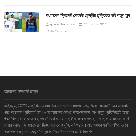
বাংলাদেশ ক্রিকেট বোর্ডের কেন্দ্রীয় চুক্তিতে দুই নতুন মুখ
ajkervalokhobor
22 January 2023
No Comments
আমাদের সম্পর্কে জানুন
ফেইসবুক, ইউটিউবসহ বিভিন্ন সামাজিক যোগাযোগ মাধ্যমে চলছে মিথ্যা, বানোয়াট আর আজগুবি
খবর প্রচারের প্রতিযোগিতা। এতে আমাদের দেশের সহজ-সরল সাধারণ মানুষ প্রতিনিয়তই হচ্ছে
প্রতারিত। তারা অনেকেই সত্য-মিথ্যা যাচাই-বাছাই না করে যা শুনছে, দেখছে তাই অন্যের সাথে
শেয়ার করছে। যা সমাজে জন্ম দিচ্ছে ভুল-বোঝাবুঝি, অস্থিরতা। এই অসুস্থ প্রতিযোগিতা থেকে
সহজ-সরল মানুষকে একটুখানি স্বস্তি দিতেই আমাদের ছোট্ট প্রয়াশ-