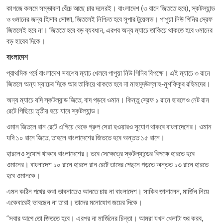
কাগজে কলমে সম্ভাবনা বেঁচে আছে চার দলেরই। বাংলাদেশ (৩ রানে জিততে হবে), স্কটল্যান্ড
ও ওমানের জন্য হিসাব সোজা, জিতলেই নিশ্চিত হবে সুপার টুয়েলভ। পাপুয়া নিউ গিনির স্রেফ
জিতলেই হবে না। জিততে হবে বড় ব্যবধান, এরপর অন্য ম্যাচে তাকিয়ে থাকতে হবে ওমানের
বড় হারের দিকে।
বাংলাদেশ
প্রাথমিক পর্বে বাংলাদেশ সবশেষ ম্যাচ খেলবে পাপুয়া নিউ গিনির বিপক্ষে। এই ম্যাচে ৩ রানে
জিতলে অন্য ম্যাচের দিকে আর তাকিয়ে থাকতে হবে না মাহমুদউল্লাহ-মুশফিকুর রহিমদের।
অন্য ম্যাচে যদি স্কটল্যান্ড জিতে, বাদ পড়বে ওমান। কিন্তু স্রেফ ১ রানে হারলেও নেট রান
রেটে পিছিয়ে তৃতীয় হয়ে যাবে স্কটল্যান্ড।
ওমান জিতলে রান রেটে এগিয়ে থেকে গ্রুপ সেরা হওয়ারও সুযোগ থাকবে বাংলাদেশের। ওমান
যদি ১০ রানে জিতে, তাহলে বাংলাদেশের জিততে হবে অন্তত ১৫ রানে।
হারলেও সুযোগ থাকবে বাংলাদেশের। তবে সেক্ষেত্রে স্কটল্যান্ডের বিপক্ষে হারতে হবে
ওমানের। বাংলাদেশ ১০ রানে হারলে রান রেটে তাদের পেছনে পড়তে অন্তত ১৩ রানে হারতে
হবে ওমানকে।
এমন কঠিন পথের কথা ভাবনাতেও আনতে চায় না বাংলাদেশ। সাকিব জানালেন, মার্জিন নিয়ে
একেবারেই ভাবছেন না তারা। তাদের মনোযোগ জয়ের দিকে।
“সবার আগে তো জিততে হবে। এরপর না মার্জিনের চিন্তা। আমরা যখন খেলাটা শুর করব,