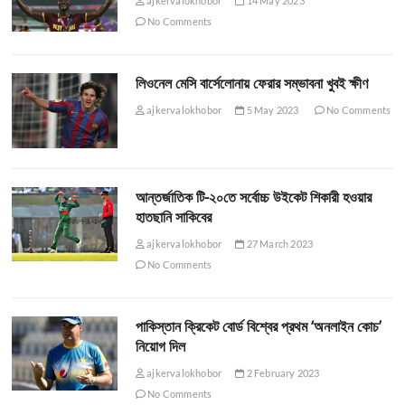
ajkervalokhobor
14 May 2023
No Comments
লিওনেল মেসি বার্সেলোনায় ফেরার সম্ভাবনা খুবই ক্ষীণ
ajkervalokhobor
5 May 2023
No Comments
আন্তর্জাতিক টি-২০তে সর্বোচ্চ উইকেট শিকারী হওয়ার
হাতছানি সাকিবের
ajkervalokhobor
27 March 2023
No Comments
পাকিস্তান ক্রিকেট বোর্ড বিশ্বের প্রথম ‘অনলাইন কোচ’
নিয়োগ দিল
ajkervalokhobor
2 February 2023
No Comments