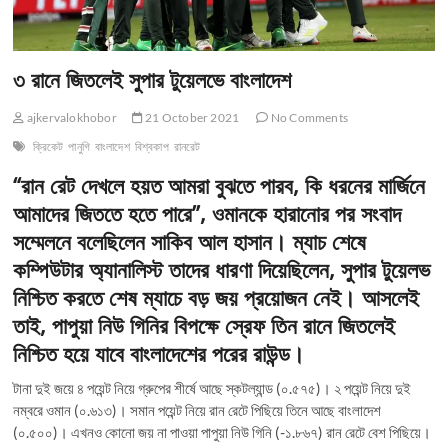
৩ রানে জিতলেই সুপার টুয়েলভে বাংলাদেশ
ajkervalokhobor
21 October 2021
No Comments
ক্রিকেট
পানুগি
বাংলাদেশ
বিশ্বকাপ
রানরেট
“রান রেট দেখলে হয়ত আমরা বুঝতে পারব, কি ধরনের মার্জিনে
আমাদের জিততে হতে পারে”, ওমানকে হারানোর পর সংবাদ
সম্মেলনে বলেছিলেন সাকিব আল হাসান। ম্যাচ শেষে
কম্পিউটার অ্যানালিস্ট তাদের ধারণা দিয়েছিলেন, সুপার টুয়েলভ
নিশ্চিত করতে শেষ ম্যাচে বড় জয় প্রয়োজন নেই। আসলেই
তাই, পাপুয়া নিউ গিনির বিপক্ষে স্রেফ তিন রানে জিতলেই
নিশ্চিত হয়ে যাবে বাংলাদেশের পরের রাউন্ড।
টানা দুই জয়ে ৪ পয়েন্ট নিয়ে গ্রুপের শীর্ষে আছে স্কটল্যান্ড (০.৫৭৫)। ২ পয়েন্ট নিয়ে দুই
নম্বরে ওমান (০.৬১৩)। সমান পয়েন্ট নিয়ে রান রেটে পিছিয়ে তিনে আছে বাংলাদেশ
(০.৫০০)। এখনও কোনো জয় না পাওয়া পাপুয়া নিউ গিনি (-১.৮৬৭) রান রেটে বেশ পিছিয়ে।