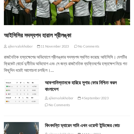
আইসিসির সদস্যপদ হারাল শ্রীলঙ্কা
ajkervalokhobor
11 November 2023
No Comments
রাজনৈতিক হস্তক্ষেপের অভিযোগে শ্রীলঙ্কার সদস্যপদ স্থগিত করেছে আইসিসি। দেশটির
ক্রিকেট বোর্ডে দুর্নীতির অভিযোগ এবং সে জন্য রাজনৈতিক ব্যক্তিবর্গের হস্তক্ষেপ নিয়ে গত
কিছুদিন ধরেই আলোচনা চলছিল।…
আফগানিস্তানকে হারিয়ে সুপার ফোর নিশ্চিত করল
বাংলাদেশ
ajkervalokhobor
4 September 2023
No Comments
কিংবদন্তি ড্যারেন সামি এখন ওয়েস্ট ইন্ডিজের কোচ