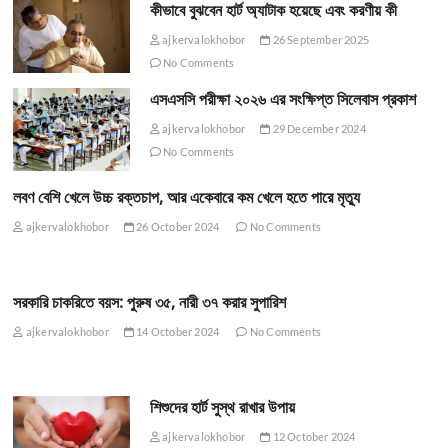
কীভাবে বুঝবেন হার্ট অ্যাটাক হয়েছে এবং করণীয় কী
ajkervalokhobor
26 September 2025
No Comments
এসএসসি পরীক্ষা ২০২৬ এর সংক্ষিপ্ত সিলেবাস প্রকাশ
ajkervalokhobor
29 December 2024
No Comments
লবণ বেশি খেলে উচ্চ রক্তচাপ, আর একেবারে কম খেলে হতে পারে মৃত্যু
ajkervalokhobor
26 October 2024
No Comments
সরকারি চাকরিতে বয়স: পুরুষ ৩৫, নারী ৩৭ করার সুপারিশ
ajkervalokhobor
14 October 2024
No Comments
শিশুদের হার্ট সুস্থ রাখার উপায়
ajkervalokhobor
12 October 2024