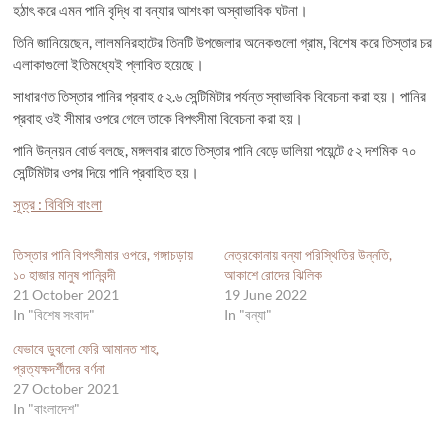
হঠাৎ করে এমন পানি বৃদ্ধি বা বন্যার আশংকা অস্বাভাবিক ঘটনা।
তিনি জানিয়েছেন, লালমনিরহাটের তিনটি উপজেলার অনেকগুলো গ্রাম, বিশেষ করে তিস্তার চর
এলাকাগুলো ইতিমধ্যেই প্লাবিত হয়েছে।
সাধারণত তিস্তার পানির প্রবাহ ৫২.৬ সেন্টিমিটার পর্যন্ত স্বাভাবিক বিবেচনা করা হয়। পানির
প্রবাহ ওই সীমার ওপরে গেলে তাকে বিপৎসীমা বিবেচনা করা হয়।
পানি উন্নয়ন বোর্ড বলছে, মঙ্গলবার রাতে তিস্তার পানি বেড়ে ডালিয়া পয়েন্টে ৫২ দশমিক ৭০
সেন্টিমিটার ওপর দিয়ে পানি প্রবাহিত হয়।
সূত্র : বিবিসি বাংলা
তিস্তার পানি বিপৎসীমার ওপরে, গঙ্গাচড়ায়
নেত্রকোনায় বন্যা পরিস্থিতির উন্নতি,
১০ হাজার মানুষ পানিবন্দী
আকাশে রোদের ঝিলিক
21 October 2021
19 June 2022
In "বিশেষ সংবাদ"
In "বন্যা"
যেভাবে ডুবলো ফেরি আমানত শাহ,
প্রত্যক্ষদর্শীদের বর্ণনা
27 October 2021
In "বাংলাদেশ"