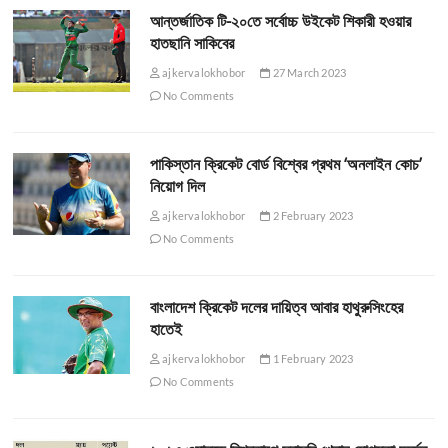
আন্তর্জাতিক টি-২০তে সর্বোচ্চ উইকেট শিকারী হওয়ার
হাতছানি সাকিবের
ajkervalokhobor
27 March 2023
No Comments
পাকিস্তান ক্রিকেট বোর্ড বিশ্বের প্রথম ‘অনলাইন কোচ’
নিয়োগ দিল
ajkervalokhobor
2 February 2023
No Comments
বাংলাদেশ ক্রিকেট দলের দায়িত্ব আবার হাথুরুসিংহের
হাতেই
ajkervalokhobor
1 February 2023
No Comments