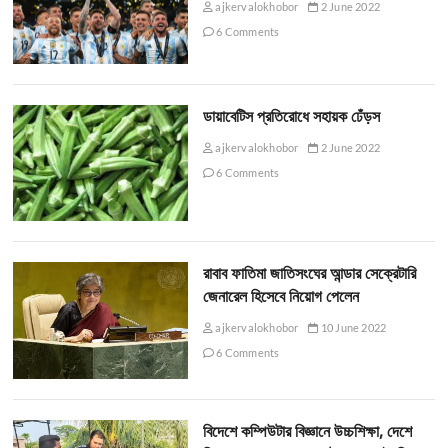
ajkervalokhobor
2 June 2022
6 Comments
ডায়াবেটিস প্রতিরোধে সহায়ক ঢেঁড়স
ajkervalokhobor
2 June 2022
6 Comments
রাবাব ফাতিমা জাতিসংঘের আন্ডার সেক্রেটারি
জেনারেল হিসেবে নিয়োগ পেলেন
ajkervalokhobor
10 June 2022
6 Comments
বিদেশে কম্পিউটার বিজ্ঞানে উচ্চশিক্ষা, দেশে