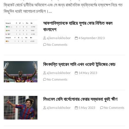
ক্রিকেট বোর্ডে দুর্নীতির অভিযোগ এবং সে জন্য রাজনৈতিক ব্যক্তিবর্গের হস্তক্ষেপ নিয়ে গত
কিছুদিন ধরেই আলোচনা চলছিল।…
আফগানিস্তানকে হারিয়ে সুপার ফোর নিশ্চিত করল
বাংলাদেশ
ajkervalokhobor
4 September 2023
No Comments
কিংবদন্তি ড্যারেন সামি এখন ওয়েস্ট ইন্ডিজের কোচ
ajkervalokhobor
14 May 2023
No Comments
লিওনেল মেসি বার্সেলোনায় ফেরার সম্ভাবনা খুবই ক্ষীণ
ajkervalokhobor
5 May 2023
No Comments