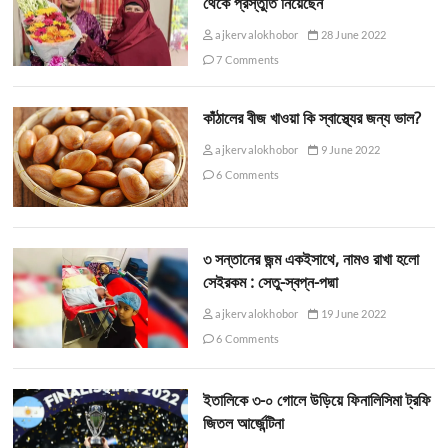
থেকে প্রস্তুতি নিয়েছেন
ajkervalokhobor
28 June 2022
7 Comments
কাঁঠালের বীজ খাওয়া কি স্বাস্থ্যের জন্য ভাল?
ajkervalokhobor
9 June 2022
6 Comments
৩ সন্তানের জন্ম একইসাথে, নামও রাখা হলো
সেইরকম : সেতু-স্বপ্ন-পদ্মা
ajkervalokhobor
19 June 2022
6 Comments
ইতালিকে ৩-০ গোলে উড়িয়ে ফিনালিসিমা ট্রফি
জিতল আর্জেন্টিনা