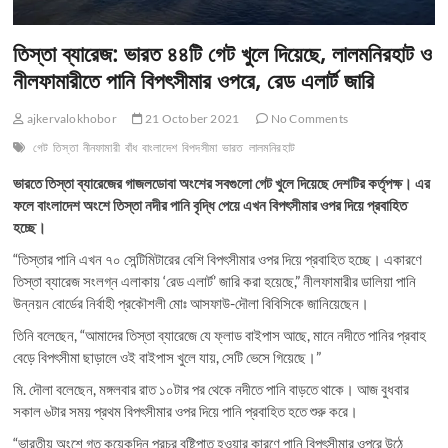
তিস্তা ব্যারেজ: ভারত ৪৪টি গেট খুলে দিয়েছে, লালমনিরহাট ও
নীলফামারীতে পানি বিপৎসীমার ওপরে, রেড এলার্ট জারি
ajkervalokhobor
21 October 2021
No Comments
গেট
তিস্তা
নীনফামারী
বাঁধ
বাংলাদেশ
বিপদসীমা
ভারত
লালমনিরহাট
ভারতে তিস্তা ব্যারেজের গাজলডোবা অংশের সবগুলো গেট খুলে দিয়েছে দেশটির কর্তৃপক্ষ। এর
ফলে বাংলাদেশ অংশে তিস্তা নদীর পানি বৃদ্ধি পেয়ে এখন বিপৎসীমার ওপর দিয়ে প্রবাহিত
হচ্ছে।
“তিস্তার পানি এখন ৭০ সেন্টিমিটারের বেশি বিপৎসীমার ওপর দিয়ে প্রবাহিত হচ্ছে। একারণে
তিস্তা ব্যারেজ সংলগ্ন এলাকায় ‘রেড এলার্ট’ জারি করা হয়েছে,” নীলফামারীর ডালিয়া পানি
উন্নয়ন বোর্ডের নির্বাহী প্রকৌশলী মোঃ আসফাউ-দৌলা বিবিসিকে জানিয়েছেন।
তিনি বলেছেন, “আমাদের তিস্তা ব্যারেজে যে ফ্লাড বাইপাস আছে, মানে নদীতে পানির প্রবাহ
বেড়ে বিপৎসীমা ছাড়ালে ওই বাইপাস খুলে যায়, সেটি ভেসে গিয়েছে।”
মি. দৌলা বলেছেন, মঙ্গলবার রাত ১০টার পর থেকে নদীতে পানি বাড়তে থাকে। আজ বুধবার
সকাল ৬টার সময় প্রথম বিপৎসীমার ওপর দিয়ে পানি প্রবাহিত হতে শুরু করে।
“ভারতীয় অংশে গত কয়েকদিন প্রচুর বৃষ্টিপাত হওয়ার কারণে পানি বিপৎসীমার ওপরে উঠে