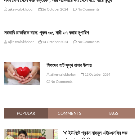
লবণ বেশি খেলে উচ্চ রক্তচাপ, আর একেবারে কম খেলে হতে পারে মৃত্যু
ajkervalokhobor
26 October 2024
No Comments
সরকারি চাকরিতে বয়স: পুরুষ ৩৫, নারী ৩৭ করার সুপারিশ
ajkervalokhobor
14 October 2024
No Comments
শিশুদের হার্ট সুস্থ রাখার উপায়
ajkervalokhobor
12 October 2024
No Comments
POPULAR
COMMENTS
TAGS
‘খ’ ইউনিটে প্রথম নাহনুল এইচএসসির শুরু