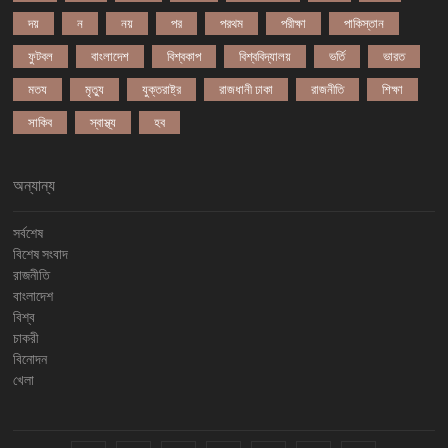
দয়
ন
নয়
পর
পরথম
পরীক্ষা
পাকিস্তান
ফুটবল
বাংলাদেশ
বিশ্বকাপ
বিশ্ববিদ্যালয়
ভর্তি
ভারত
মতয
মৃত্যু
যুক্তরাষ্ট্র
রাজধানী ঢাকা
রাজনীতি
শিক্ষা
সাকিব
স্বাস্থ্য
হব
অন্যান্য
সর্বশেষ
বিশেষ সংবাদ
রাজনীতি
বাংলাদেশ
বিশ্ব
চাকরী
বিনোদন
খেলা