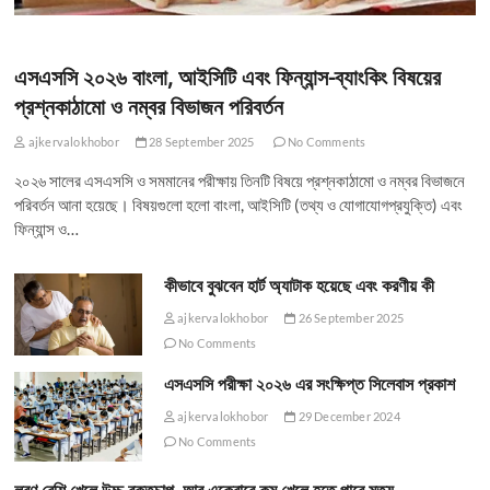
এসএসসি ২০২৬ বাংলা, আইসিটি এবং ফিন্যান্স-ব্যাংকিং বিষয়ের
প্রশ্নকাঠামো ও নম্বর বিভাজন পরিবর্তন
ajkervalokhobor
28 September 2025
No Comments
২০২৬ সালের এসএসসি ও সমমানের পরীক্ষায় তিনটি বিষয়ে প্রশ্নকাঠামো ও নম্বর বিভাজনে
পরিবর্তন আনা হয়েছে। বিষয়গুলো হলো বাংলা, আইসিটি (তথ্য ও যোগাযোগপ্রযুক্তি) এবং
ফিন্যান্স ও…
কীভাবে বুঝবেন হার্ট অ্যাটাক হয়েছে এবং করণীয় কী
ajkervalokhobor
26 September 2025
No Comments
এসএসসি পরীক্ষা ২০২৬ এর সংক্ষিপ্ত সিলেবাস প্রকাশ
ajkervalokhobor
29 December 2024
No Comments