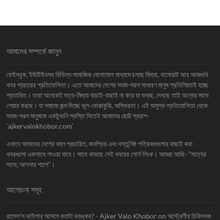
আমাদের সম্পর্কে জানুন
ফেইসবুক, ইউটিউবসহ বিভিন্ন সামাজিক যোগাযোগ মাধ্যমে চলছে মিথ্যা, বানোয়াট আর আজগুবি
খবর প্রচারের প্রতিযোগিতা। এতে আমাদের দেশের সহজ-সরল সাধারণ মানুষ প্রতিনিয়তই হচ্ছে
প্রতারিত। তারা অনেকেই সত্য-মিথ্যা যাচাই-বাছাই না করে যা শুনছে, দেখছে তাই অন্যের সাথে
শেয়ার করছে। যা সমাজে জন্ম দিচ্ছে ভুল-বোঝাবুঝি, অস্থিরতা। এই অসুস্থ প্রতিযোগিতা থেকে
সহজ-সরল মানুষকে একটুখানি স্বস্তি দিতেই আমাদের ছোট্ট প্রয়াশ-
‘ajkervalokhobor.com’
এখানে আমাদের দেশের বহুল প্রচারিত, জনপ্রিয় এবং বস্তুনিষ্ঠ পত্রিকাগুলোর বাছাই করা
খবরগুলো একসাথে পাওয়া যাবে। সাথে থাকছে সেই খবরের সোর্স লিংক। আমরা আছি- “সত্যের
সাথে, আপনার পাশে”।
আলোচনা সমূহ
রাসেল'স ভাইপার আসলে কতটা ভয়ঙ্কর? - Ajker Valo Khobor
on
অস্ট্রেলীয় চিকিৎসক