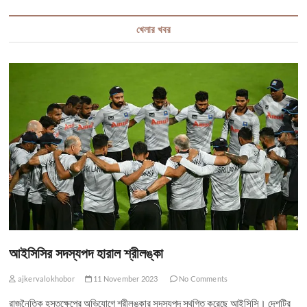
খেলার খবর
আইসিসির সদস্যপদ হারাল শ্রীলঙ্কা
ajkervalokhobor
11 November 2023
No Comments
রাজনৈতিক হস্তক্ষেপের অভিযোগে শ্রীলঙ্কার সদস্যপদ স্থগিত করেছে আইসিসি। দেশটির