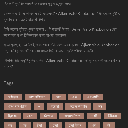
নিজের উদ্ভাবিত পদ্ধতিতে যেভাবে ক্যান্সারমুক্ত হলেন
রাসেল'স ভাইপার আসলে কতটা ভয়ঙ্কর? - Ajker Valo Khobor
on
চিকিৎসকের দৃষ্টিতে
ধূমপান ছাড়ার ১০টি যাদুকরী উপায়
চিকিৎসকের দৃষ্টিতে ধূমপান ছাড়ার ১০টি যাদুকরী উপায় - Ajker Valo Khobor
on
পেট
ব্যাথা হলে কখন চিকিৎসকের কাছে যাওয়া প্রয়োজন
স্কুল খুলছে ২৮ তারিখেই, ৪ মে থেকে শনিবারেও চলবে ক্লাস - Ajker Valo Khobor
on
নতুন কারিকুলামে পরীক্ষার নাম এসএসসিই থাকছে। প্রতি পরীক্ষা ৫ ঘণ্টা
শিক্ষাপ্রতিষ্ঠানে ছুটি বৃদ্ধি ৭ দিন - Ajker Valo Khobor
on
তীব্র গরমে কী ধরনের খাবার
খাবেন?
Tags
অমিক্রন
আফগানিস্তান
আল
এক
এসএসসি
এসএসসি পরীক্ষা
ও
করোনা
করোনাভাইরাস
কৃষি
ক্রিকেট
খেলা
চট্টগ্রাম
চট্টগ্রাম বিভাগ
চাকরি
চিকিৎসা
জয়
টক
টিকা
ঢাকা
ঢাকা বিভাগ
থক
দই