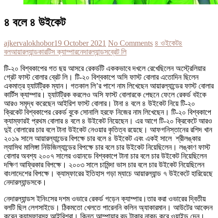
৪ বলে ৪ উইকেট
ajkervalokhobor
19 October 2021
No Comments
৪ ওইকেট
৪
বল
আয়ারল্যান্ড
কারটিস ক্যাম্পার
নেদারল্যান্ডস
ব্রেট লি
টি-২০ বিশ্বকাপের গত ছয় আসরে রেকর্ডটি এককভাবে দখলে রেখেছিলেন অস্ট্রেলিয়ার
গ্রেট ফাস্ট বোলার ব্রেট লি। টি-২০ বিশ্বকাপে অসি ফাস্ট বোলার এতোদিন ছিলেন
একমাত্র হ্যাটট্রিক ম্যান। গতকাল লি’র পাশে নাম লিখেছেন আয়ারল্যান্ডের ফাস্ট বোলার
কার্টিস ক্যাম্পার। হ্যাটট্রিক করলেও অসি ফাস্ট বোলারকে পেছনে ফেলে রেকর্ড বইকে
আরও সমৃদ্ধ করেছেন আইরিশ ফাস্ট বোলার। টানা ৪ বলে ৪ উইকেট নিয়ে টি-২০
ক্রিকেট বিশ্বকাপের রেকর্ড বুকে সোনালি হরফে নিজের নাম লিখেছেন। টি-২০ বিশ্বকাপে
ক্যাম্ফারই প্রথম বোলার ৪ বলে ৪ উইকেট নিয়েছেন। এর আগে টি-২০ ক্রিকেটে আরও
দুই বোলারের চার বলে টানা উইকেট নেওয়ার কৃতিত্ব রয়েছে। আফগনিস্তানের রশিদ খান
২০১৯ সালে আয়ারল্যান্ডের বিপক্ষে চার বলে ৪ উইকেট এবং একই সালে শ্রীলঙ্কার
ল্যাসিথ মালিঙ্গা নিউজিল্যান্ডের বিপক্ষে চার বলে চার উইকেট নিয়েছিলেন। লঙ্কাণ ফাস্ট
বোলার অবশ্য ২০০৭ সালের ওয়ানডে বিশ্বকাপে টানা চার বলে চার উইকেট নিয়েছিলেন
দক্ষিণ আফ্রিকার বিপক্ষে। ২০০৩ সালে চামিন্দা ভাস চার বলে চার উইকেট নিয়েছিলেন
বাংলাদেশের বিপক্ষে। ক্যাম্ফারের ইতিহাস গড়া ম্যাচে আয়ারল্যান্ড ৭ উইকেটে হারিয়েছে
নেদারল্যান্ডসকে।
নেদারল্যান্ডস ইনিংসের দশম ওভারে রেকর্ড গড়েন ক্যাম্পার।তার করা ওভারের দ্বিতীয়
বলটি ছিল লেগসাইডে। ঠিকমতো খেলতে পারেননি কলিন অ্যাকারমান। আউটের আবেদন
করেন ক্যাম্ফারসহ আইরিশরা। কিন্তু আম্পায়ার রড টাকার নাকচ করে ওয়াইড দেন।