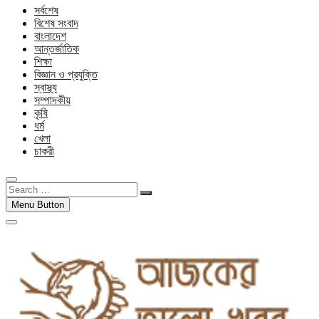
সর্বশেষ
বিশেষ সংবাদ
বাংলাদেশ
আন্তর্জাতিক
শিক্ষা
বিজ্ঞান ও প্রযুক্তি
স্বাস্থ্য
সম্পাদকীয়
কৃষি
ধর্ম
খেলা
চাকরী
Search
…
Menu Button