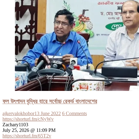
ফল উৎপাদন বৃদ্ধির হারে সর্বোচ্চ রেকর্ড বাংলাদেশের
ajkervalokhobor
13 June 2022
6 Comments
https://shorturl.fm/cNyWv
Zachary1103
July 25, 2026 @ 11:09 PM
https://shorturl.fm/65T2v