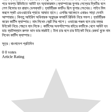
পরে অবশ্য রিভিউতে আউট হন অ্যাকারমান।ক্যাম্পারের ফুলার লেন্থের দ্বিতীয় বলে
লেগ বিফোর হন রায়ান ডেসক্যাট। হ্যাটট্রিক বলটিও ছিল ফুলার লেংথের। লাইন মিস
করলে স্কট এডওয়ার্ডের প্যাডে আঘাত হানে। এলবির আবেদনে এবারও সাড়া দেননি
আম্পায়ার। কিন্তু আইরিশ অধিনায়ক অ্যান্ড্রু বলবার্নি রিভিউ নিয়ে সফল। হ্যাটট্রিক
করেন কার্টিস ক্যাম্পার। নাম লিখেন ব্রেট লির পাশে। ওভারের পঞ্চম বলে চার নম্বর
উইকেট নিয়ে পেছনে যান লিকে। কার্টিসের অফস্টাম্পের বাইরে বলটিকে খেলে আউট হন
ডাচ ব্যাটসম্যান রুলফ ভান ডার মারউই। টানা চার বলে চার উইকেট নিয়ে রেকর্ড বুকে নাম
লিখেন কার্টিস ক্যাম্পার।
সূত্র : বাংলাদেশ প্রতিদিন
0
0
votes
Article Rating