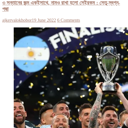
৩ সন্তানের জন্ম একইসাথে, নামও রাখা হলো সেইরকম : সেতু-স্বপ্ন-
পদ্মা
ajkervalokhobor
19 June 2022
6 Comments