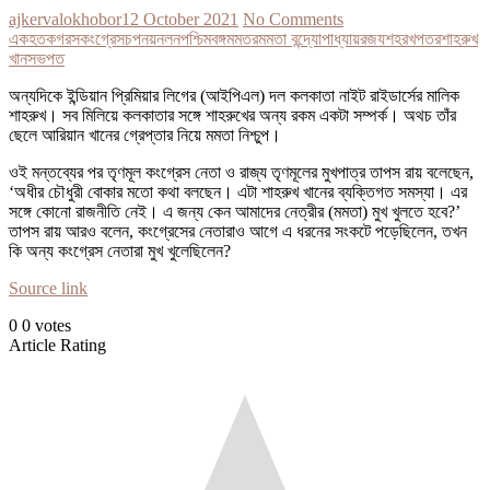
ajkervalokhobor
12 October 2021
No Comments
একহত
কগরস
কংগ্রেস
চপ
নয়
নলন
পশ্চিমবঙ্গ
মমতর
মমতা বন্দ্যোপাধ্যায়
রজয
শহরখপতর
শাহরুখ
খান
সভপত
অন্যদিকে ইন্ডিয়ান প্রিমিয়ার লিগের (আইপিএল) দল কলকাতা নাইট রাইডার্সের মালিক
শাহরুখ। সব মিলিয়ে কলকাতার সঙ্গে শাহরুখের অন্য রকম একটা সম্পর্ক। অথচ তাঁর
ছেলে আরিয়ান খানের গ্রেপ্তার নিয়ে মমতা নিশ্চুপ।
ওই মন্তব্যের পর তৃণমূল কংগ্রেস নেতা ও রাজ্য তৃণমূলের মুখপাত্র তাপস রায় বলেছেন,
‘অধীর চৌধুরী বোকার মতো কথা বলছেন। এটা শাহরুখ খানের ব্যক্তিগত সমস্যা। এর
সঙ্গে কোনো রাজনীতি নেই। এ জন্য কেন আমাদের নেত্রীর (মমতা) মুখ খুলতে হবে?’
তাপস রায় আরও বলেন, কংগ্রেসের নেতারাও আগে এ ধরনের সংকটে পড়েছিলেন, তখন
কি অন্য কংগ্রেস নেতারা মুখ খুলেছিলেন?
Source link
0
0
votes
Article Rating