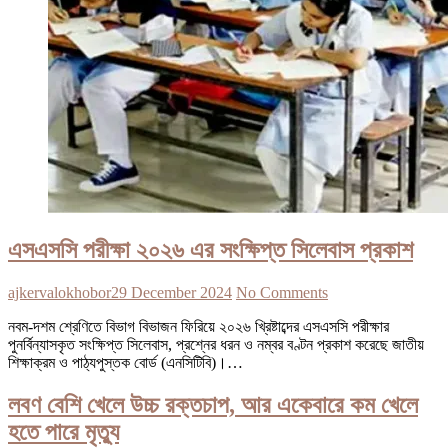
এসএসসি পরীক্ষা ২০২৬ এর সংক্ষিপ্ত সিলেবাস প্রকাশ
ajkervalokhobor
29 December 2024
No Comments
নবম-দশম শ্রেণিতে বিভাগ বিভাজন ফিরিয়ে ২০২৬ খ্রিষ্টাব্দের এসএসসি পরীক্ষার
পুনর্বিন্যাসকৃত সংক্ষিপ্ত সিলেবাস, প্রশ্নের ধরন ও নম্বর বণ্টন প্রকাশ করেছে জাতীয়
শিক্ষাক্রম ও পাঠ্যপুস্তক বোর্ড (এনসিটিবি)।…
লবণ বেশি খেলে উচ্চ রক্তচাপ, আর একেবারে কম খেলে
হতে পারে মৃত্যু