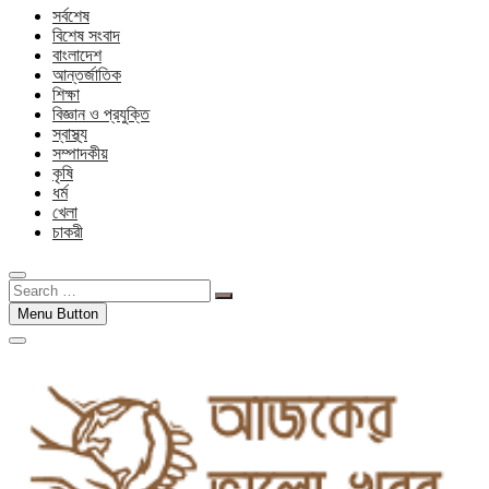
সর্বশেষ
বিশেষ সংবাদ
বাংলাদেশ
আন্তর্জাতিক
শিক্ষা
বিজ্ঞান ও প্রযুক্তি
স্বাস্থ্য
সম্পাদকীয়
কৃষি
ধর্ম
খেলা
চাকরী
Search
…
Menu Button