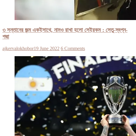
৩ সন্তানের জন্ম একইসাথে, নামও রাখা হলো সেইরকম : সেতু-স্বপ্ন-
পদ্মা
ajkervalokhobor
19 June 2022
6 Comments