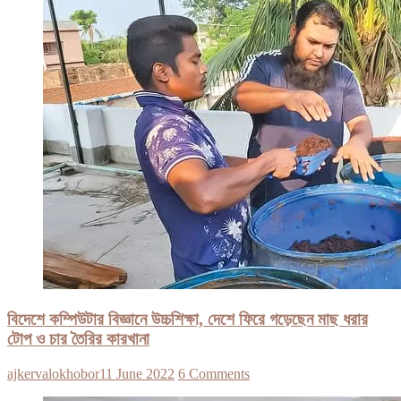
বিদেশে কম্পিউটার বিজ্ঞানে উচ্চশিক্ষা, দেশে ফিরে গড়েছেন মাছ ধরার
টোপ ও চার তৈরির কারখানা
ajkervalokhobor
11 June 2022
6 Comments