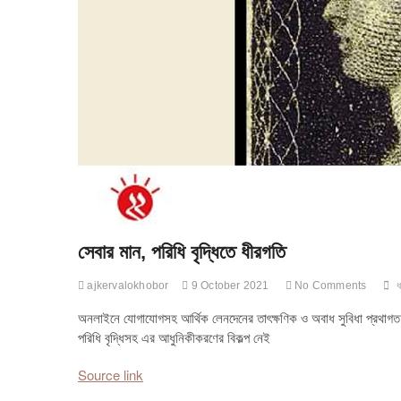
সেবার মান, পরিধি বৃদ্ধিতে ধীরগতি
ajkervalokhobor
9 October 2021
No Comments
অনলাইনে যোগাযোগসহ আর্থিক লেনদেনের তাৎক্ষণিক ও অবাধ সুবিধা প্রথাগত 
পরিধি বৃদ্ধিসহ এর আধুনিকীকরণের বিকল্প নেই
Source link