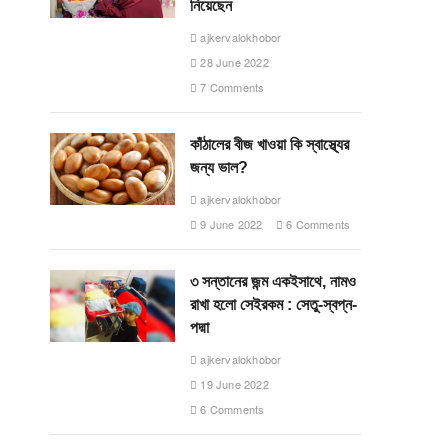
নিয়েছেন
ajkervalokhobor
28 June 2022
7 Comments
কাঁঠালের বীজ খাওয়া কি স্বাস্থ্যের
জন্য ভাল?
ajkervalokhobor
9 June 2022
6 Comments
৩ সন্তানের জন্ম একইসাথে, নামও
রাখা হলো সেইরকম : সেতু-স্বপ্ন-
পদ্মা
ajkervalokhobor
19 June 2022
6 Comments