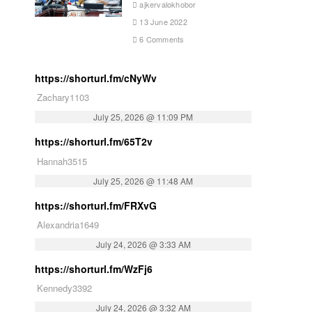
ajkervalokhobor
13 June 2022
6 Comments
https://shorturl.fm/cNyWv
Zachary1103
July 25, 2026 @ 11:09 PM
https://shorturl.fm/65T2v
Hannah3515
July 25, 2026 @ 11:48 AM
https://shorturl.fm/FRXvG
Alexandria1649
July 24, 2026 @ 3:33 AM
https://shorturl.fm/WzFj6
Kennedy3392
July 24, 2026 @ 3:32 AM