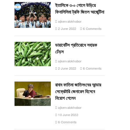
ইতালিকে ৩-০ গোলে উড়িয়ে
ফিনালিসিমা ট্রফি জিতল আর্জেন্টিনা
ajkervalokhobor
2 June 2022
6 Comments
ডায়াবেটিস প্রতিরোধে সহায়ক
ঢেঁড়স
ajkervalokhobor
2 June 2022
6 Comments
রাবাব ফাতিমা জাতিসংঘের আন্ডার
সেক্রেটারি জেনারেল হিসেবে
নিয়োগ পেলেন
ajkervalokhobor
10 June 2022
6 Comments