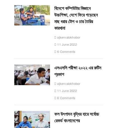
বিদেশে কম্পিউটার বিজ্ঞানে
উচ্চশিক্ষা, দেশে ফিরে গড়েছেন
মাছ ধরার টোপ ও চার তৈরির
কারখানা
ajkervalokhobor
11 June 2022
6 Comments
এসএসসি পরীক্ষা ২০২২ এর রুটিন
প্রকাশ
ajkervalokhobor
11 June 2022
6 Comments
ফল উৎপাদন বৃদ্ধির হারে সর্বোচ্চ
রেকর্ড বাংলাদেশের