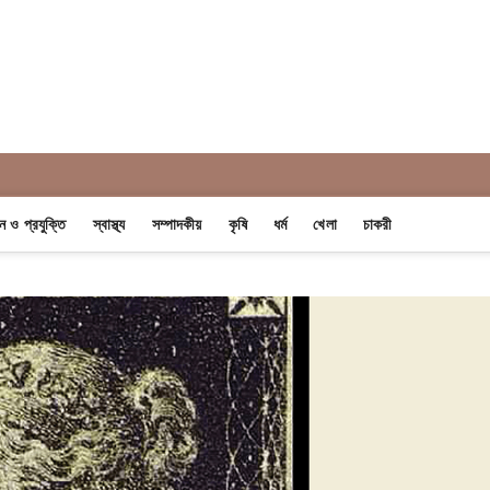
 Khobor
ান ও প্রযুক্তি
স্বাস্থ্য
সম্পাদকীয়
কৃষি
ধর্ম
খেলা
চাকরী