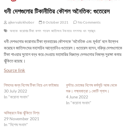
ধনী দেশগুলোর টিকানীতির কৌশল অনৈতিক: গুতেরেস
ajkervalokhobor
8 October 2021
No Comments
অনতক
করোনার টিকা
কশল
গতরস
জাতিসংঘ
টকনতর
দশগলর
ধন
স্বাস্থ্য
ধনী দেশগুলোর করোনার টিকা ব্যবহারের কৌশলকে ‘অনৈতিক এবং মূর্খতা’ বলে উল্লেখ
করেছেন জাতিসংঘের মহাসচিব আন্তোনিও গুতেরেস। গুতেরেস বলেন, দরিদ্র দেশগুলোকে
টিকা পাওয়ার সুযোগ বন্ধ করে দেওয়ায় মহামারির বিরুদ্ধে দেশগুলোর নিজস্ব সুরক্ষা কমার
ঝুঁকিতে রয়েছে।
Source link
শিশুদের জন্য বিশেষ টিকা নিয়ে এল ফাইজার
বুস্টার ডোজের বিশেষ কর্মসূচি আজ থেকে
30 July 2022
শুরু। লক্ষ্যমাত্রা ১ কোটি প্লাস।
In "করোনা সংবাদ"
4 June 2022
In "করোনা সংবাদ"
অমিক্রনে উচ্চ ঝুঁকিতে বিশ্ব
29 November 2021
In "বিশেষ সংবাদ"