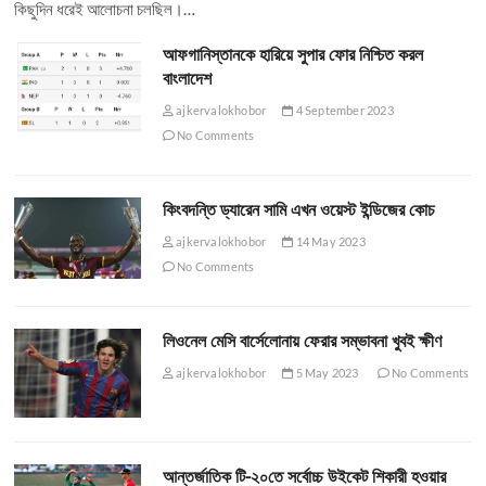
কিছুদিন ধরেই আলোচনা চলছিল।…
আফগানিস্তানকে হারিয়ে সুপার ফোর নিশ্চিত করল
বাংলাদেশ
ajkervalokhobor
4 September 2023
No Comments
কিংবদন্তি ড্যারেন সামি এখন ওয়েস্ট ইন্ডিজের কোচ
ajkervalokhobor
14 May 2023
No Comments
লিওনেল মেসি বার্সেলোনায় ফেরার সম্ভাবনা খুবই ক্ষীণ
ajkervalokhobor
5 May 2023
No Comments
আন্তর্জাতিক টি-২০তে সর্বোচ্চ উইকেট শিকারী হওয়ার