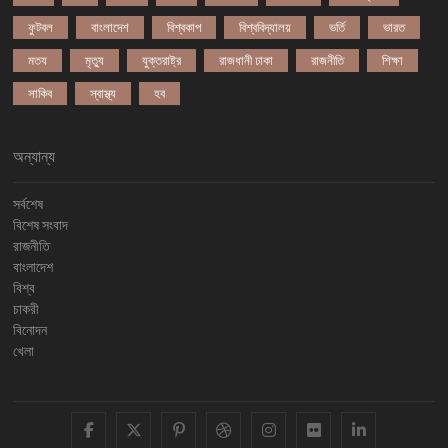
ফুটবল
বাংলাদেশ
বিশ্বকাপ
বিশ্ববিদ্যালয়
ভর্তি
ভারত
মতয
মৃত্যু
যুক্তরাষ্ট্র
রাজধানী ঢাকা
রাজনীতি
শিক্ষা
সাকিব
স্বাস্থ্য
হব
অন্যান্য
সর্বশেষ
বিশেষ সংবাদ
রাজনীতি
বাংলাদেশ
বিশ্ব
চাকরী
বিনোদন
খেলা
facebook
twitter
pinterest
dribbble
instagram
flickr
linkedi