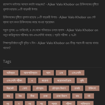
রাসেল'স ভাইপার আসলে কতটা ভয়ঙ্কর? - Ajker Valo Khobor
on
চিকিৎসকের দৃষ্টিতে
ধূমপান ছাড়ার ১০টি যাদুকরী উপায়
চিকিৎসকের দৃষ্টিতে ধূমপান ছাড়ার ১০টি যাদুকরী উপায় - Ajker Valo Khobor
on
পেট
ব্যাথা হলে কখন চিকিৎসকের কাছে যাওয়া প্রয়োজন
স্কুল খুলছে ২৮ তারিখেই, ৪ মে থেকে শনিবারেও চলবে ক্লাস - Ajker Valo Khobor
on
নতুন কারিকুলামে পরীক্ষার নাম এসএসসিই থাকছে। প্রতি পরীক্ষা ৫ ঘণ্টা
শিক্ষাপ্রতিষ্ঠানে ছুটি বৃদ্ধি ৭ দিন - Ajker Valo Khobor
on
তীব্র গরমে কী ধরনের খাবার
খাবেন?
Tags
অমিক্রন
আফগানিস্তান
আল
এক
এসএসসি
এসএসসি পরীক্ষা
ও
করোনা
করোনাভাইরাস
কৃষি
ক্রিকেট
খেলা
চট্টগ্রাম
চট্টগ্রাম বিভাগ
চাকরি
চিকিৎসা
জয়
টক
টিকা
ঢাকা
ঢাকা বিভাগ
থক
দই
দয়
ন
নয়
পর
পরথম
পরীক্ষা
পাকিস্তান