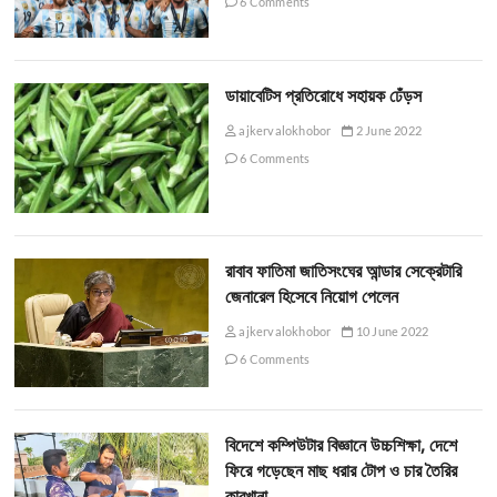
6 Comments
ডায়াবেটিস প্রতিরোধে সহায়ক ঢেঁড়স
ajkervalokhobor
2 June 2022
6 Comments
রাবাব ফাতিমা জাতিসংঘের আন্ডার সেক্রেটারি
জেনারেল হিসেবে নিয়োগ পেলেন
ajkervalokhobor
10 June 2022
6 Comments
বিদেশে কম্পিউটার বিজ্ঞানে উচ্চশিক্ষা, দেশে
ফিরে গড়েছেন মাছ ধরার টোপ ও চার তৈরির
কারখানা