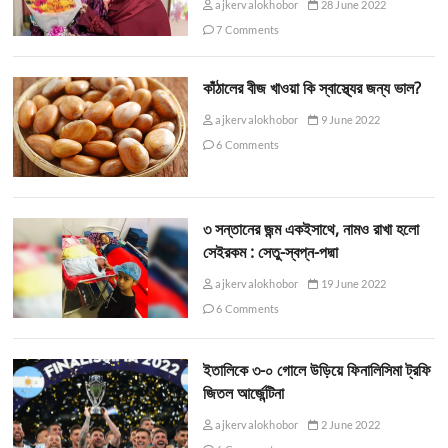
ajkervalokhobor
28 June 2022
7 Comments
কাঁঠালের বীজ খাওয়া কি স্বাস্থ্যের জন্য ভাল?
ajkervalokhobor
9 June 2022
6 Comments
৩ সন্তানের জন্ম একইসাথে, নামও রাখা হলো
সেইরকম : সেতু-স্বপ্ন-পদ্মা
ajkervalokhobor
19 June 2022
6 Comments
ইতালিকে ৩-০ গোলে উড়িয়ে ফিনালিসিমা ট্রফি
জিতল আর্জেন্টিনা
ajkervalokhobor
2 June 2022