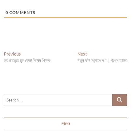
0
COMMENTS
Post
Previous
Next
Previous
Next
post:
post:
ছয় ছাত্রের চুল কেটে দিলেন শিক্ষক
নতুন ফাঁদ ‘অ্যাপে ঋণ’ | প্রথম আলো
navigation
Search
…
সর্বশেষ