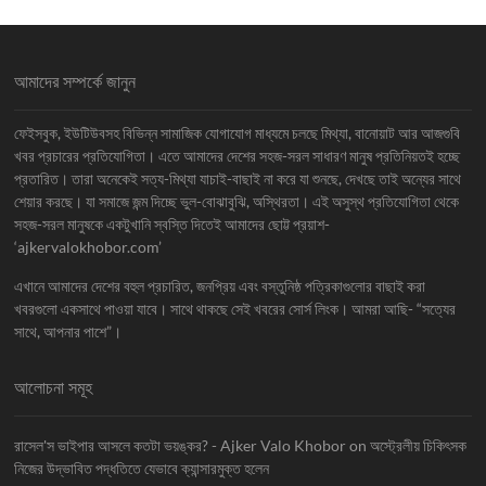
আমাদের সম্পর্কে জানুন
ফেইসবুক, ইউটিউবসহ বিভিন্ন সামাজিক যোগাযোগ মাধ্যমে চলছে মিথ্যা, বানোয়াট আর আজগুবি
খবর প্রচারের প্রতিযোগিতা। এতে আমাদের দেশের সহজ-সরল সাধারণ মানুষ প্রতিনিয়তই হচ্ছে
প্রতারিত। তারা অনেকেই সত্য-মিথ্যা যাচাই-বাছাই না করে যা শুনছে, দেখছে তাই অন্যের সাথে
শেয়ার করছে। যা সমাজে জন্ম দিচ্ছে ভুল-বোঝাবুঝি, অস্থিরতা। এই অসুস্থ প্রতিযোগিতা থেকে
সহজ-সরল মানুষকে একটুখানি স্বস্তি দিতেই আমাদের ছোট্ট প্রয়াশ-
‘ajkervalokhobor.com’
এখানে আমাদের দেশের বহুল প্রচারিত, জনপ্রিয় এবং বস্তুনিষ্ঠ পত্রিকাগুলোর বাছাই করা
খবরগুলো একসাথে পাওয়া যাবে। সাথে থাকছে সেই খবরের সোর্স লিংক। আমরা আছি- “সত্যের
সাথে, আপনার পাশে”।
আলোচনা সমূহ
রাসেল'স ভাইপার আসলে কতটা ভয়ঙ্কর? - Ajker Valo Khobor
on
অস্ট্রেলীয় চিকিৎসক
নিজের উদ্ভাবিত পদ্ধতিতে যেভাবে ক্যান্সারমুক্ত হলেন