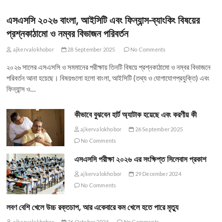
এসএসসি ২০২৬ বাংলা, আইসিটি এবং ফিন্যান্স-ব্যাংকিং বিষয়ের
প্রশ্নকাঠামো ও নম্বর বিভাজন পরিবর্তন
ajkervalokhobor
28 September 2025
No Comments
২০২৬ সালের এসএসসি ও সমমানের পরীক্ষায় তিনটি বিষয়ে প্রশ্নকাঠামো ও নম্বর বিভাজনে
পরিবর্তন আনা হয়েছে। বিষয়গুলো হলো বাংলা, আইসিটি (তথ্য ও যোগাযোগপ্রযুক্তি) এবং
ফিন্যান্স ও…
কীভাবে বুঝবেন হার্ট অ্যাটাক হয়েছে এবং করণীয় কী
ajkervalokhobor
26 September 2025
No Comments
এসএসসি পরীক্ষা ২০২৬ এর সংক্ষিপ্ত সিলেবাস প্রকাশ
ajkervalokhobor
29 December 2024
No Comments
লবণ বেশি খেলে উচ্চ রক্তচাপ, আর একেবারে কম খেলে হতে পারে মৃত্যু
ajkervalokhobor
26 October 2024
No Comments