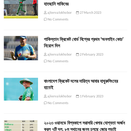
হাতছানি সাকিবের
ajkervalokhobor
27 March 2023
No Comments
পাকিস্তান ক্রিকেট বোর্ড বিশ্বের প্রথম ‘অনলাইন কোচ’
নিয়োগ দিল
ajkervalokhobor
2 February 2023
No Comments
বাংলাদেশ ক্রিকেট দলের দায়িত্ব আবার হাথুরুসিংহের
হাতেই
ajkervalokhobor
1 February 2023
No Comments
২০২৩ ওয়ানডে বিশ্বকাপে সরাসরি খেলার যোগ্যতা অর্জন
করল ৭টি দল, ৮ম স্থানের জন্য চলছে জোর লড়াই