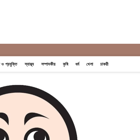
 Khobor
ন ও প্রযুক্তি
স্বাস্থ্য
সম্পাদকীয়
কৃষি
ধর্ম
খেলা
চাকরী