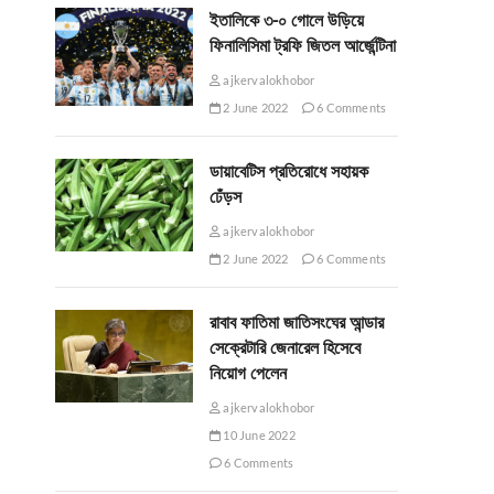
ইতালিকে ৩-০ গোলে উড়িয়ে
ফিনালিসিমা ট্রফি জিতল আর্জেন্টিনা
ajkervalokhobor
2 June 2022
6 Comments
ডায়াবেটিস প্রতিরোধে সহায়ক
ঢেঁড়স
ajkervalokhobor
2 June 2022
6 Comments
রাবাব ফাতিমা জাতিসংঘের আন্ডার
সেক্রেটারি জেনারেল হিসেবে
নিয়োগ পেলেন
ajkervalokhobor
10 June 2022
6 Comments