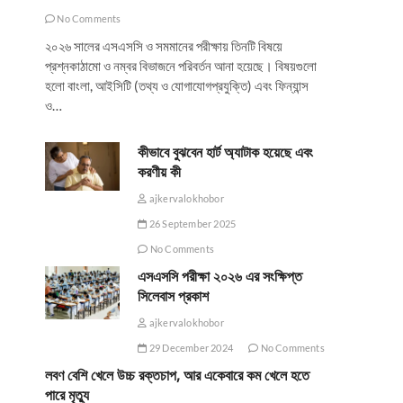
No Comments
২০২৬ সালের এসএসসি ও সমমানের পরীক্ষায় তিনটি বিষয়ে
প্রশ্নকাঠামো ও নম্বর বিভাজনে পরিবর্তন আনা হয়েছে। বিষয়গুলো
হলো বাংলা, আইসিটি (তথ্য ও যোগাযোগপ্রযুক্তি) এবং ফিন্যান্স
ও…
কীভাবে বুঝবেন হার্ট অ্যাটাক হয়েছে এবং
করণীয় কী
ajkervalokhobor
26 September 2025
No Comments
এসএসসি পরীক্ষা ২০২৬ এর সংক্ষিপ্ত
সিলেবাস প্রকাশ
ajkervalokhobor
29 December 2024
No Comments
লবণ বেশি খেলে উচ্চ রক্তচাপ, আর একেবারে কম খেলে হতে
পারে মৃত্যু