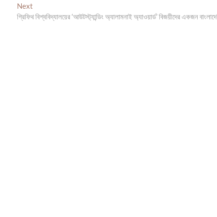
Next
Next
post:
গ্রিফিথ বিশ্ববিদ্যালয়ের ‘আউটস্ট্যান্ডিং অ্যালামনাই অ্যাওয়ার্ড’ বিজয়ীদের একজন বাংলাদ