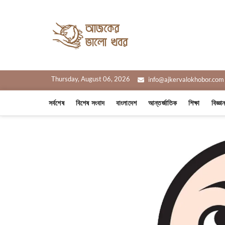
Skip
to
Ajker Valo
content
সত্যের সাথে, আপনার পাশে
Thursday, August 06, 2026
info@ajkervalokhobor.com
সর্বশেষ
বিশেষ সংবাদ
বাংলাদেশ
আন্তর্জাতিক
শিক্ষা
বিজ্ঞা