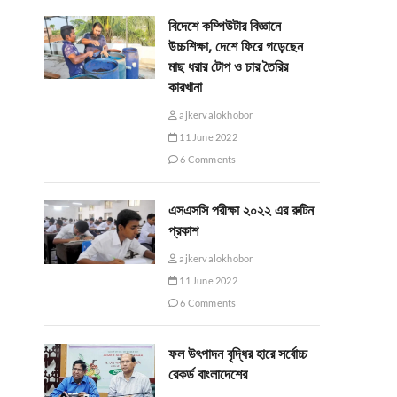
বিদেশে কম্পিউটার বিজ্ঞানে
উচ্চশিক্ষা, দেশে ফিরে গড়েছেন
মাছ ধরার টোপ ও চার তৈরির
কারখানা
ajkervalokhobor
11 June 2022
6 Comments
এসএসসি পরীক্ষা ২০২২ এর রুটিন
প্রকাশ
ajkervalokhobor
11 June 2022
6 Comments
ফল উৎপাদন বৃদ্ধির হারে সর্বোচ্চ
রেকর্ড বাংলাদেশের