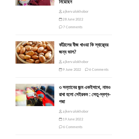
নিয়েছেন
ajkervalokhobor
28 June 2022
7 Comments
কাঁঠালের বীজ খাওয়া কি স্বাস্থ্যের
জন্য ভাল?
ajkervalokhobor
9 June 2022
6 Comments
৩ সন্তানের জন্ম একইসাথে, নামও
রাখা হলো সেইরকম : সেতু-স্বপ্ন-
পদ্মা
ajkervalokhobor
19 June 2022
6 Comments