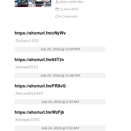
ajkervalokhobor
13 June 2022
6 Comments
https://shorturl.fm/cNyWv
Zachary1103
July 25, 2026 @ 11:09 PM
https://shorturl.fm/65T2v
Hannah3515
July 25, 2026 @ 11:48 AM
https://shorturl.fm/FRXvG
Alexandria1649
July 24, 2026 @ 3:33 AM
https://shorturl.fm/WzFj6
Kennedy3392
July 24, 2026 @ 3:32 AM