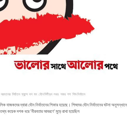
নরযতনর
নির্যাতন
ফ্রান্স
বশ
যন
যৌন নিপীড়ন
লখর
শকর
শশ
শিশু নির্যাতন
লিক যাজকদের দ্বারা যৌন নির্যাতনের শিকার হয়েছে। শিশুদের যৌন নির্যাতনের ঘটনা অনুসন্ধানে
 তথ্য কয়েক দশক ধরে ‘নীরবতার আবরণে’ মুড়ে রাখা হয়েছিল