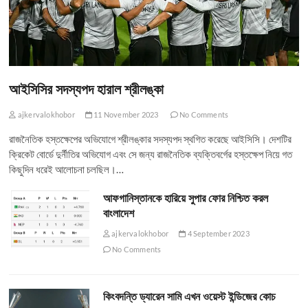
আইসিসির সদস্যপদ হারাল শ্রীলঙ্কা
ajkervalokhobor
11 November 2023
No Comments
রাজনৈতিক হস্তক্ষেপের অভিযোগে শ্রীলঙ্কার সদস্যপদ স্থগিত করেছে আইসিসি। দেশটির
ক্রিকেট বোর্ডে দুর্নীতির অভিযোগ এবং সে জন্য রাজনৈতিক ব্যক্তিবর্গের হস্তক্ষেপ নিয়ে গত
কিছুদিন ধরেই আলোচনা চলছিল।…
আফগানিস্তানকে হারিয়ে সুপার ফোর নিশ্চিত করল
বাংলাদেশ
ajkervalokhobor
4 September 2023
No Comments
কিংবদন্তি ড্যারেন সামি এখন ওয়েস্ট ইন্ডিজের কোচ