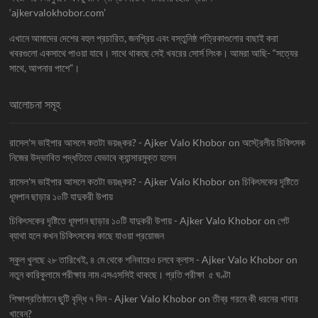
‘ajkervalokhobor.com’
এখানে আমাদের দেশের বহুল প্রচারিত, জনপ্রিয় এবং বস্তুনিষ্ঠ পত্রিকাগুলোর বাছাই করা
খবরগুলো একসাথে পাওয়া যাবে। সাথে থাকছে সেই খবরের সোর্স লিংক। আমরা আছি- “সত্যের
সাথে, আপনার পাশে”।
আলোচনা সমূহ
রাসেল'স ভাইপার আসলে কতটা ভয়ঙ্কর? - Ajker Valo Khobor
on
অস্ট্রেলীয় চিকিৎসক
নিজের উদ্ভাবিত পদ্ধতিতে যেভাবে ক্যান্সারমুক্ত হলেন
রাসেল'স ভাইপার আসলে কতটা ভয়ঙ্কর? - Ajker Valo Khobor
on
চিকিৎসকের দৃষ্টিতে
ধূমপান ছাড়ার ১০টি যাদুকরী উপায়
চিকিৎসকের দৃষ্টিতে ধূমপান ছাড়ার ১০টি যাদুকরী উপায় - Ajker Valo Khobor
on
পেট
ব্যাথা হলে কখন চিকিৎসকের কাছে যাওয়া প্রয়োজন
স্কুল খুলছে ২৮ তারিখেই, ৪ মে থেকে শনিবারেও চলবে ক্লাস - Ajker Valo Khobor
on
নতুন কারিকুলামে পরীক্ষার নাম এসএসসিই থাকছে। প্রতি পরীক্ষা ৫ ঘণ্টা
শিক্ষাপ্রতিষ্ঠানে ছুটি বৃদ্ধি ৭ দিন - Ajker Valo Khobor
on
তীব্র গরমে কী ধরনের খাবার
খাবেন?