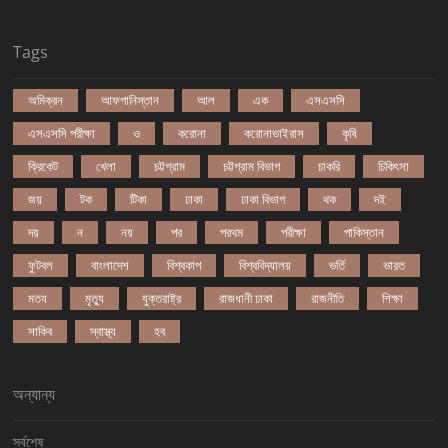
Tags
অমিক্রন
আফগানিস্তান
আল
এক
এসএসসি
এসএসসি পরীক্ষা
ও
করোনা
করোনাভাইরাস
কৃষি
ক্রিকেট
খেলা
চট্টগ্রাম
চট্টগ্রাম বিভাগ
চাকরি
চিকিৎসা
জয়
টক
টিকা
ঢাকা
ঢাকা বিভাগ
থক
দই
দয়
ন
নয়
পর
পরথম
পরীক্ষা
পাকিস্তান
ফুটবল
বাংলাদেশ
বিশ্বকাপ
বিশ্ববিদ্যালয়
ভর্তি
ভারত
মতয
মৃত্যু
যুক্তরাষ্ট্র
রাজধানী ঢাকা
রাজনীতি
শিক্ষা
সাকিব
স্বাস্থ্য
হব
অন্যান্য
সর্বশেষ