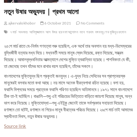
নতুন উষার অভ্যুদয় | প্রথম আলো
ajkervalokhobor
6 October 2021
No Comments
৭ মার্চ
অভযদয়
আনিসুজ্জামান
আল
উষর
ছয় দফা আন্দোলন
নতন
পরথম
বঙ্গবন্ধু শেখ মুজিবুর রহমান
২৫শে মার্চ রাতে যে-নির্মম গণহত্যা শুরু হয়েছিল, এক অর্থে তার অবসান হয় মধ্য-ডিসেম্বরের
বুদ্ধিজীবী হত্যার মধ্য দিয়ে। মধ্যবর্তী সময়ে মানুষ স্বেদ দিয়েছে, রক্ত দিয়েছে, সম্ভ্রম
দিয়েছে। আবালবৃদ্ধবনিতার আত্মত্যাগে দেশের মুক্তি ত্বরান্বিত হয়েছে। পাশবিকতা যে কী,
তা জেনেছে তখন যাঁদের মনে রাখার বয়স হয়েছিল, তাঁদের সকলে।
বাংলাদেশের মুক্তিযুদ্ধ ছিল প্রকৃতই জনযুদ্ধ। এ-যুদ্ধ নিয়ে সেদিনের সব প্রাপ্তবয়স্ক
মানুষেরই বলবার মতো কথা আছে। নয় মাসে অনেক বীরত্বগাথা রচিত হয়েছে। বলা হয়,
ফরাসি বিপ্লবের সময়ে প্রত্যেক ফরাসি পরিণত হয়েছিল অতিমানবে। ১৯৭১ সালে বাংলাদেশে
ঠিক তা-ই ঘটেছিল। বাঙালি—শুধু এই পরিচয়ের ভিত্তিতে বাড়িতে জায়গা দিয়েছে মানুষ, অন্ন
ভাগ করে নিয়েছে। মুক্তিযোদ্ধা—শুধু এইটুকু জেনেই তাকে সর্বপ্রকার সহায়তা দিয়েছে।
রণাঙ্গনে তো বটেই, রণাঙ্গনে না গিয়েও মানুষ বীরত্বের পরিচয় দিয়েছে। ২৬শে মার্চ তাই আমাদের
স্বাধীনতা দিবস, নতুন ঊষার অভ্যুদয়।
Source link