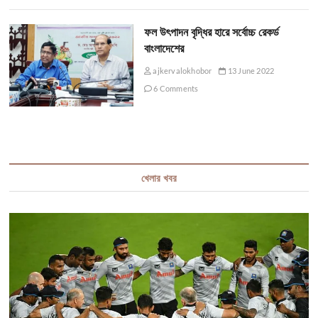
ফল উৎপাদন বৃদ্ধির হারে সর্বোচ্চ রেকর্ড
বাংলাদেশের
ajkervalokhobor
13 June 2022
6 Comments
খেলার খবর