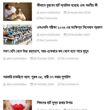
কীভাবে বুঝবেন হার্ট অ্যাটাক হয়েছে এবং করণীয় কী
ajkervalokhobor
26 September 2025
No Comments
এসএসসি পরীক্ষা ২০২৬ এর সংক্ষিপ্ত সিলেবাস প্রকাশ
ajkervalokhobor
29 December 2024
No Comments
লবণ বেশি খেলে উচ্চ রক্তচাপ, আর একেবারে কম খেলে হতে পারে মৃত্যু
ajkervalokhobor
26 October 2024
No Comments
সরকারি চাকরিতে বয়স: পুরুষ ৩৫, নারী ৩৭ করার সুপারিশ
ajkervalokhobor
14 October 2024
No Comments
শিশুদের হার্ট সুস্থ রাখার উপায়
ajkervalokhobor
12 October 2024