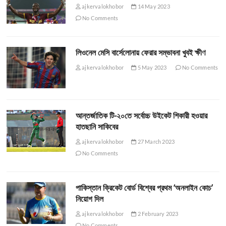
ajkervalokhobor
14 May 2023
No Comments
লিওনেল মেসি বার্সেলোনায় ফেরার সম্ভাবনা খুবই ক্ষীণ
ajkervalokhobor
5 May 2023
No Comments
আন্তর্জাতিক টি-২০তে সর্বোচ্চ উইকেট শিকারী হওয়ার
হাতছানি সাকিবের
ajkervalokhobor
27 March 2023
No Comments
পাকিস্তান ক্রিকেট বোর্ড বিশ্বের প্রথম ‘অনলাইন কোচ’
নিয়োগ দিল
ajkervalokhobor
2 February 2023
No Comments