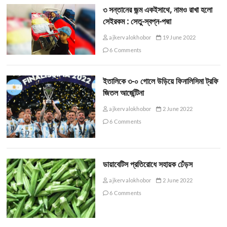
৩ সন্তানের জন্ম একইসাথে, নামও রাখা হলো
সেইরকম : সেতু-স্বপ্ন-পদ্মা
ajkervalokhobor
19 June 2022
6 Comments
ইতালিকে ৩-০ গোলে উড়িয়ে ফিনালিসিমা ট্রফি
জিতল আর্জেন্টিনা
ajkervalokhobor
2 June 2022
6 Comments
ডায়াবেটিস প্রতিরোধে সহায়ক ঢেঁড়স
ajkervalokhobor
2 June 2022
6 Comments