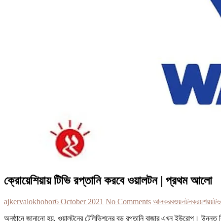
ক্রোয়েশিয়ায় টিভি রপ্তানি করবে ওয়ালটন | প্রথম আলো
ajkervalokhobor
6 October 2021
No Comments
আল
করবওয়লটন
করয়শয়য়
টভ
অনুষ্ঠানে জানানো হয়, ওয়ালটনের টেলিভিশনের বড় রপ্তানি বাজার এখন ইউরোপ। উন্নত ব