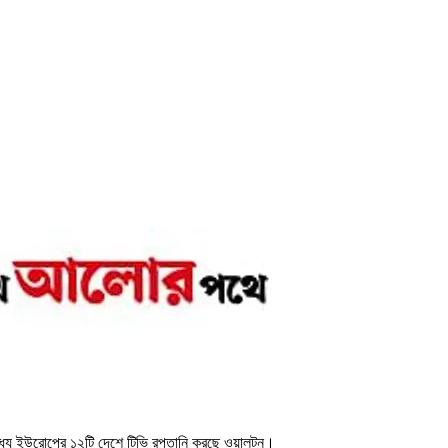
মধ্যে ইউরোপের ১২টি দেশে টিভি রপ্তানি করছে ওয়ালটন।