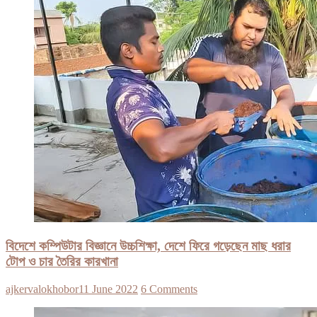
বিদেশে কম্পিউটার বিজ্ঞানে উচ্চশিক্ষা, দেশে ফিরে গড়েছেন মাছ ধরার
টোপ ও চার তৈরির কারখানা
ajkervalokhobor
11 June 2022
6 Comments