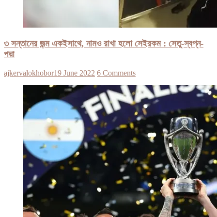
৩ সন্তানের জন্ম একইসাথে, নামও রাখা হলো সেইরকম : সেতু-স্বপ্ন-
পদ্মা
ajkervalokhobor
19 June 2022
6 Comments