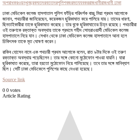
অপরাধ
করওয়ন
খুন
ছরকঘত
দরবততদর
পুলিশ
বজর
মতয
যবকর
রাজধানী
রাজধানী ঢাকা
ঢাকা মেডিকেল কলেজ হাসপাতাল পুলিশ ফাঁড়ির পরিদর্শক বাচ্চু মিয়া প্রথম আলোকে
জানান, পথচারীরা জানিয়েছেন, কয়েকজন ছুরিকাঘাত করে পালিয়ে যায়। তাদের ধারণা,
ছিনতাইকারীরা তাকে ছুরিকাঘাত করেছে। তার বুকে ছুরিকাঘাতের চিহ্ন রয়েছে। পথচারীরা
ওই তরুণকে রক্তাক্ত অবস্থায় তাকে প্রথমে শহীদ সোহরাওয়ার্দী মেডিকেল কলেজ
হাসপাতালে নিয়ে যান। সেখান থেকে ঢাকা মেডিকেল কলেজ হাসপাতালে আনা হলে
চিকিৎসক তাকে মৃত ঘোষণা করেন।
রাকিব হোসেন নামে এক পথচারী প্রথম আলোকে বলেন, রাত ৯টার দিকে ওই তরুণ
রক্তাক্ত অবস্থায় পড়েছিলেন। তার সঙ্গে কোনো মুঠোফোন পাওয়া যায়নি। যারা
ছুরিকাঘাত করেছে, তারা হয়তো মুঠোফোন নিয়ে পালিয়েছে। তবে তার সঙ্গে মানিব্যাগ
ছিল। সেটি ঢাকা মেডিকেলে পুলিশের কাছে দেওয়া হয়েছে।
Source link
0
0
votes
Article Rating