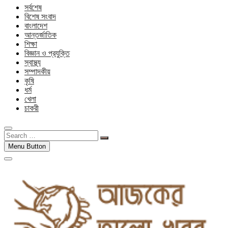
সর্বশেষ
বিশেষ সংবাদ
বাংলাদেশ
আন্তর্জাতিক
শিক্ষা
বিজ্ঞান ও প্রযুক্তি
স্বাস্থ্য
সম্পাদকীয়
কৃষি
ধর্ম
খেলা
চাকরী
Search
…
Menu Button