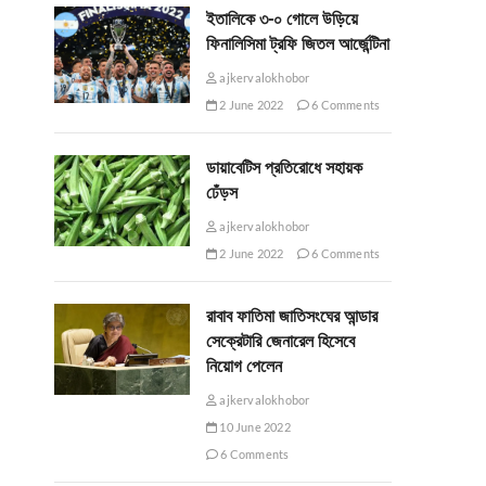
ইতালিকে ৩-০ গোলে উড়িয়ে
ফিনালিসিমা ট্রফি জিতল আর্জেন্টিনা
ajkervalokhobor
2 June 2022
6 Comments
ডায়াবেটিস প্রতিরোধে সহায়ক
ঢেঁড়স
ajkervalokhobor
2 June 2022
6 Comments
রাবাব ফাতিমা জাতিসংঘের আন্ডার
সেক্রেটারি জেনারেল হিসেবে
নিয়োগ পেলেন
ajkervalokhobor
10 June 2022
6 Comments