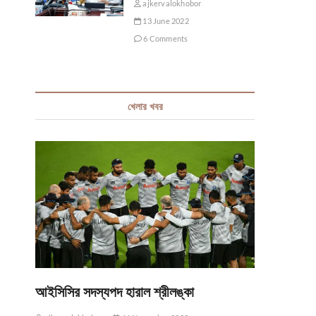
ajkervalokhobor
13 June 2022
6 Comments
খেলার খবর
আইসিসির সদস্যপদ হারাল শ্রীলঙ্কা