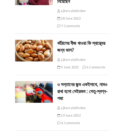
নিয়েছেন
ajkervalokhobor
28 June 2022
7 Comments
কাঁঠালের বীজ খাওয়া কি স্বাস্থ্যের
জন্য ভাল?
ajkervalokhobor
9 June 2022
6 Comments
৩ সন্তানের জন্ম একইসাথে, নামও
রাখা হলো সেইরকম : সেতু-স্বপ্ন-
পদ্মা
ajkervalokhobor
19 June 2022
6 Comments