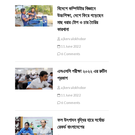
বিদেশে কম্পিউটার বিজ্ঞানে
উচ্চশিক্ষা, দেশে ফিরে গড়েছেন
মাছ ধরার টোপ ও চার তৈরির
কারখানা
ajkervalokhobor
11 June 2022
6 Comments
এসএসসি পরীক্ষা ২০২২ এর রুটিন
প্রকাশ
ajkervalokhobor
11 June 2022
6 Comments
ফল উৎপাদন বৃদ্ধির হারে সর্বোচ্চ
রেকর্ড বাংলাদেশের