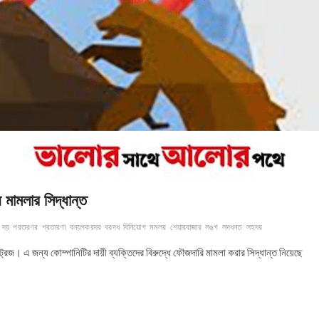
ে মামলার সিদ্ধান্ত
দয়
পরতরণর
প্রতারণা
বনয়গকরদর
বরদধ
বিনিয়োগ
মমলর
শেয়ারবাজার
সঙগ
সদধনত
সহদর
্রিজ। এ জন্য কোম্পানিটির দায়ী ব্যক্তিদের বিরুদ্ধে ফৌজদারি মামলা করার সিদ্ধান্ত নিয়েছে