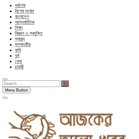
সর্বশেষ
বিশেষ সংবাদ
বাংলাদেশ
আন্তর্জাতিক
শিক্ষা
বিজ্ঞান ও প্রযুক্তি
স্বাস্থ্য
সম্পাদকীয়
কৃষি
ধর্ম
খেলা
চাকরী
Search
…
Menu Button