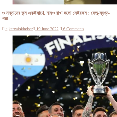
৩ সন্তানের জন্ম একইসাথে, নামও রাখা হলো সেইরকম : সেতু-স্বপ্ন-
পদ্মা
ajkervalokhobor
19 June 2022
6 Comments