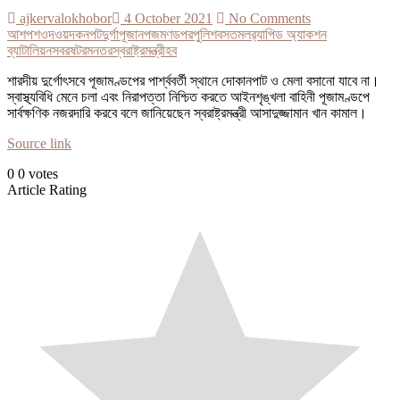
ajkervalokhobor
4 October 2021
No Comments
আশপশ
ও
দওয়
দকনপট
দুর্গাপূজা
ন
পজমণডপর
পুলিশ
বসত
মল
র‌্যাপিড অ্যাকশন
ব্যাটালিয়ন
সবরষটরমনতর
স্বরাষ্ট্রমন্ত্রী
হব
শারদীয় দুর্গোৎসবে পূজামণ্ডপের পার্শ্ববর্তী স্থানে দোকানপাট ও মেলা বসানো যাবে না।
স্বাস্থ্যবিধি মেনে চলা এবং নিরাপত্তা নিশ্চিত করতে আইনশৃঙ্খলা বাহিনী পূজামণ্ডপে
সার্বক্ষণিক নজরদারি করবে বলে জানিয়েছেন স্বরাষ্ট্রমন্ত্রী আসাদুজ্জামান খান কামাল।
Source link
0
0
votes
Article Rating