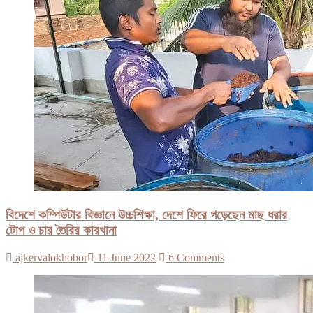
বিদেশে কম্পিউটার বিজ্ঞানে উচ্চশিক্ষা, দেশে ফিরে গড়েছেন মাছ ধরার
টোপ ও চার তৈরির কারখানা
ajkervalokhobor
11 June 2022
6 Comments