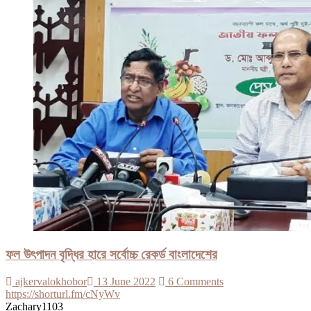
ফল উৎপাদন বৃদ্ধির হারে সর্বোচ্চ রেকর্ড বাংলাদেশের
ajkervalokhobor
13 June 2022
6 Comments
https://shorturl.fm/cNyWv
Zachary1103