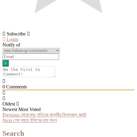
Subscribe
Login
Notify of
0
Comments
Oldest
Newest
Most Voted
Post
Previous
Previous
মোনাকোয় পুতিনের বান্ধবীর বিলাসবহুল ফ্ল্যাট
Next
post:
Next
শেষ সময়ে ইলিশের দাম পড়ল
navigation
post:
Search