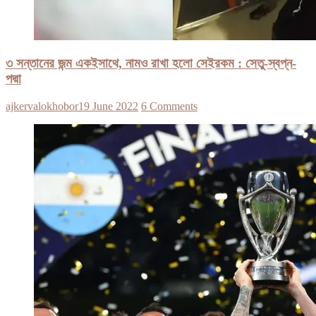
৩ সন্তানের জন্ম একইসাথে, নামও রাখা হলো সেইরকম : সেতু-স্বপ্ন-
পদ্মা
ajkervalokhobor
19 June 2022
6 Comments