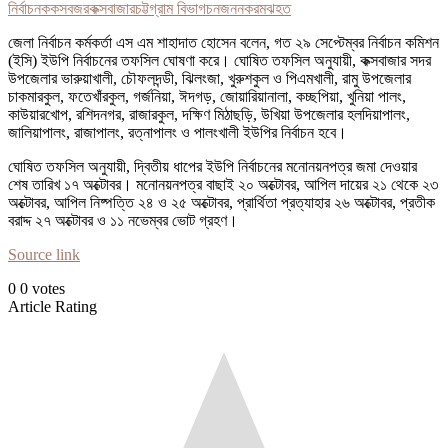
নির্বাচন
ককসবজর
কক্সবাজার
চট্টগ্রাম বিভাগ
চন
জন
নকর
মঝ
হত
জেলা নির্বাচন কর্মকর্তা এস এম শাহাদাত হোসেন বলেন, গত ২৯ সেপ্টেম্বর নির্বাচন কমিশন
(ইসি) ইউপি নির্বাচনের তফসিল ঘোষণা করে। ঘোষিত তফসিল অনুযায়ী, কক্সবাজার সদর
উপজেলার ভারুয়াখালী, চৌফলদন্ডী, ঝিলংজা, খুরুশকুল ও পিএমখালী, রামু উপজেলার
চাকমারকুল, ফতেখাঁরকুল, গর্জনিয়া, ঈদগড়, জোয়ারিয়ানালা, কচ্ছপিয়া, খুনিয়া পালং,
কাউয়ারখোপ, রশিদনগর, রাজারকুল, দক্ষিণ মিঠাছড়ি, উখিয়া উপজেলার হলদিয়াপালং,
জালিয়াপালং, রাজাপালং, রত্নাপালং ও পালংখালী ইউপির নির্বাচন হবে।
ঘোষিত তফসিল অনুযায়ী, দ্বিতীয় ধাপের ইউপি নির্বাচনের মনোনয়নপত্র জমা দেওয়ার
শেষ তারিখ ১৭ অক্টোবর। মনোনয়নপত্র বাছাই ২০ অক্টোবর, আপিল দায়ের ২১ থেকে ২৩
অক্টোবর, আপিল নিষ্পত্তি ২৪ ও ২৫ অক্টোবর, প্রার্থিতা প্রত্যাহার ২৬ অক্টোবর, প্রতীক
বরাদ্দ ২৭ অক্টোবর ও ১১ নভেম্বর ভোট গ্রহণ।
Source link
0
0
votes
Article Rating