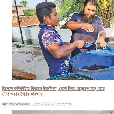
বিদেশে কম্পিউটার বিজ্ঞানে উচ্চশিক্ষা, দেশে ফিরে গড়েছেন মাছ ধরার
টোপ ও চার তৈরির কারখানা
ajkervalokhobor
11 June 2022
6 Comments