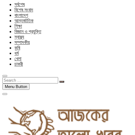
সর্বশেষ
বিশেষ সংবাদ
বাংলাদেশ
আন্তর্জাতিক
শিক্ষা
বিজ্ঞান ও প্রযুক্তি
স্বাস্থ্য
সম্পাদকীয়
কৃষি
ধর্ম
খেলা
চাকরী
Search
…
Menu Button