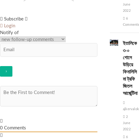
June
2022
6
Subscribe
Comment
Login
Notify of
ইতালিকে
৩-০
গোলে
উড়িয়ে
ফিনালিসি
মা ট্রফি
জিতল
আর্জেন্টিনা
ajkervalo
2
June
0
Comments
2022
6