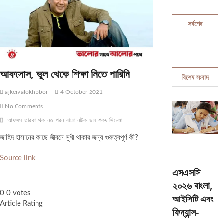
t
t
সর্বশেষ
o
n
আফসোস, ভুল থেকে শিক্ষা নিতে পারিনি
বিশেষ সংবাদ
ajkervalokhobor
4 October 2021
No Comments
আফসস
তারকা
থক
নত
পরন
বাংলা নাটক
ভল
শকষ
সিনেমা
জাহিদ হাসানের কাছে জীবনে সুখী থাকার জন্য গুরুত্বপূর্ণ কী?
Source link
এসএসসি
২০২৬ বাংলা,
0
0
votes
আইসিটি এবং
Article Rating
ফিন্যান্স-