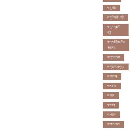
অনুমতি
অনুশীলনী পাঠ
অনুসন্ধানী
পাঠ
অন্তর্বর্তীকালীন
সরকার
অন্তসত্ত্বা
অন্তঃসারশূন্য
অপকষয়
অপরণয়
অপরধ
অপরপ
অপরাধ
অপসসকত