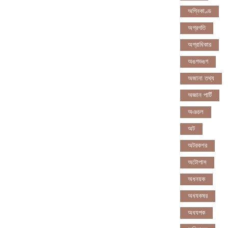
অগ্নিকাণ্ড
অগ্রগতি
অগ্রাধিকার
অঙগভঙগ
অজানা তথ্য
অজ্ঞান পার্টি
অঞচল
অট
অটরকশর
অটোপাস
অধনয়ক
অধযকষর
অধযপক