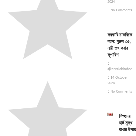
2024
No Comments
সরকারি চাকরিতে
বয়স: পুরুষ ৩৫,
নারী ৩৭ করার
সুপারিশ
ajkervalokhobor
14 October
2024
No Comments
শিশুদের
হার্ট সুস্থ
রাখার উপায়