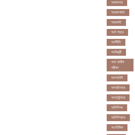
অরথনতর
অরথবণজয
অরধকই
অর্থ পাচার
অর্থনীতি
অর্থমন্ত্রী
অর্ধ-বার্ষিক
পরীক্ষা
অলআউট
অলরউনডর
অলরাউন্ডার
অলিম্পিক
অলিম্পিয়াড
অলৌকিক