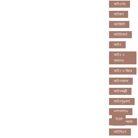
আইএসর
আইজপ
আইজিপি
আইডিকার্ড
আইন
আইন ও
আদালত
আইন ও বিচার
আইনগরনথ
আইনমন্ত্রী
আইনশৃঙ্খলা
আইন্সটাইন
TOP
আইপডসপরথম
আইপিএল