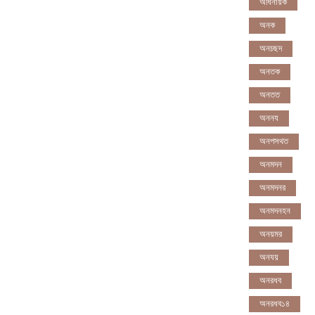
অধিনায়ক
অনক
অনচছদ
অনতক
অনতত
অননয
অনপসথত
অনমদন
অনমদনর
অনমদনহন
অনয়মর
অনযয়
অনরধব
অনরধব১৪