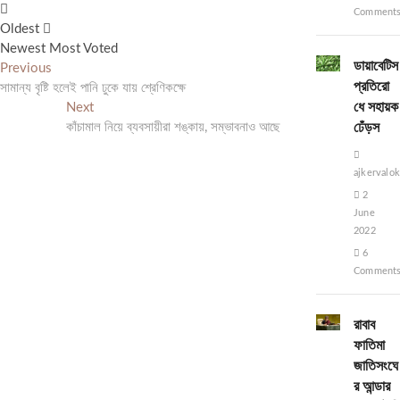
Comment
Oldest
Newest
Most Voted
ডায়াবেটিস
Post
Previous
Previous
প্রতিরো
post:
সামান্য বৃষ্টি হলেই পানি ঢুকে যায় শ্রেণিকক্ষে
navigation
ধে সহায়ক
Next
Next
ঢেঁড়স
post:
কাঁচামাল নিয়ে ব্যবসায়ীরা শঙ্কায়, সম্ভাবনাও আছে
ajkervalo
2
June
2022
6
Comment
রাবাব
ফাতিমা
জাতিসংঘে
র আন্ডার