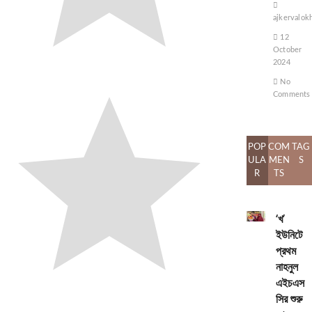
ajkervalok
12
October
2024
No
Comments
POP
COM
TAG
ULA
MEN
S
R
TS
‘খ’
ইউনিটে
প্রথম
নাহনুল
এইচএস
সির শুরু