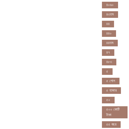
৪০৬০
৪৩তম
৪৪
৪৪০
৪৪তম
৪৭
৪৮৩
৫
৫ গোল
৫ হাজার
৫০
৫০০ কোটি
টাকা
৫৫ বছর