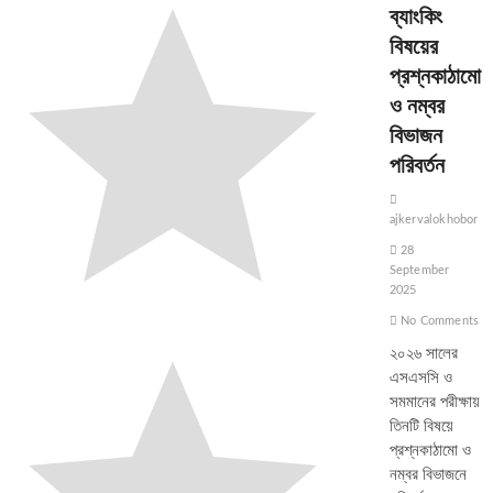
ব্যাংকিং
বিষয়ের
প্রশ্নকাঠামো
ও নম্বর
বিভাজন
পরিবর্তন
ajkervalokhobor
28
September
2025
No Comments
২০২৬ সালের
এসএসসি ও
সমমানের পরীক্ষায়
তিনটি বিষয়ে
প্রশ্নকাঠামো ও
নম্বর বিভাজনে