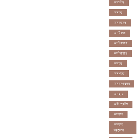
অশালীন
অসকর
অসকরমক
অসটরলয়
অসটরলয়য়
অসটরলয়র
অসতর
অসথরত
অসবসথযকর
অসহায়
অসি প্রদীপ
অস্কার
অস্কার
ব্রুজোন