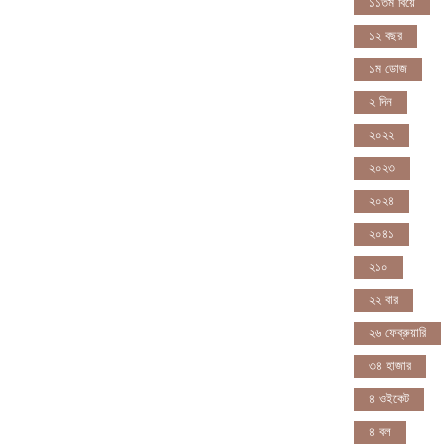
১১তম বিয়ে
১২ বছর
১ম ডোজ
২ দিন
২০২২
২০২৩
২০২৪
২০৪১
২১০
২২ বার
২৬ ফেব্রুয়ারি
৩৪ হাজার
৪ ওইকেট
৪ বল