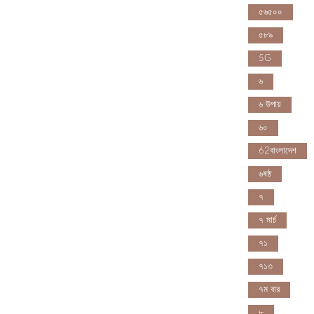
৫৬৫০০
৫৮৯
5G
৬
৬ উপায়
৬০
62বাংলাদেশ
৬ষষ্ঠ
৭
৭ মার্চ
৭১
৭১৩
৭ম বার
৮