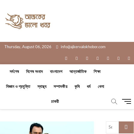
Skip
to
Ajker Valo
content
সত্যের সাথে, আপনার পাশে
Khobor
Thursday, August 06, 2026
info@ajkervalokhobor.com
facebook
twitter
pinterest
dribbble
instagram
flickr
li
সর্বশেষ
বিশেষ সংবাদ
বাংলাদেশ
আন্তর্জাতিক
শিক্ষা
বিজ্ঞান ও প্রযুক্তি
স্বাস্থ্য
সম্পাদকীয়
কৃষি
ধর্ম
খেলা
M
চাকরী
e
n
u
Search
B
…
u