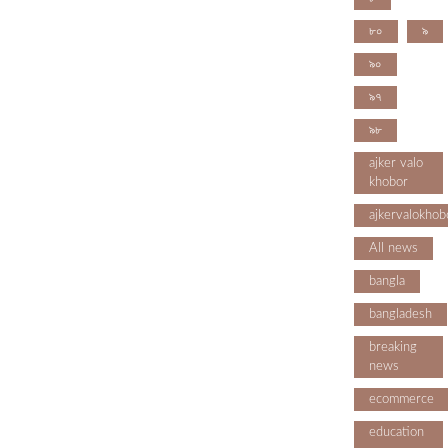
৮০
৯
৯০
৯৭
৯৮
ajker valo
khobor
ajkervalokhob
All news
bangla
bangladesh
breaking
news
ecommerce
education