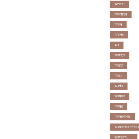
অপহরণ
অফলাইন
অফস
অফসর
অব
অবযহত
অবরত
অবরধ
অবশষ
অবসথন
অবসর
অবসরপরপত
অবসরসজনশলতচর
অব্যবহৃত