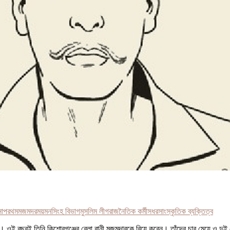
া
পরথম
মজমদর
ময়মনসিংহ বিভাগ
মুসলিম লীগ
রাজনৈতিক কর্মী
সধর
সাংস্কৃতিক ব্যক্তিত্ব
ন। ওই বছরই তিনি কিশোরগঞ্জের বেলা রানী মজুমদারকে বিয়ে করেন। তাঁদের চার মেয়ে ও দ