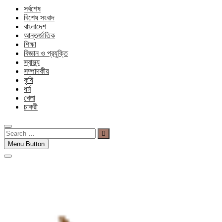
সর্বশেষ
বিশেষ সংবাদ
বাংলাদেশ
আন্তর্জাতিক
শিক্ষা
বিজ্ঞান ও প্রযুক্তি
স্বাস্থ্য
সম্পাদকীয়
কৃষি
ধর্ম
খেলা
চাকরী
Search
…
Menu Button