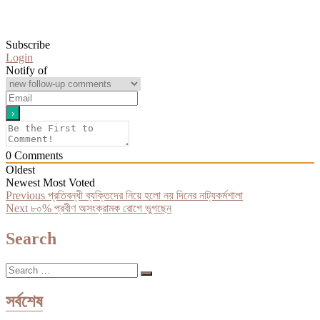
Subscribe
Login
Notify of
0
Comments
Oldest
Newest
Most Voted
Post
Previous
Previous
প্রতিবন্ধী ব্যক্তিদের নিয়ে হলো নয় দিনের নাট্যকর্মশালা
Next
post:
Next
৮০% প্রবীণ অসংক্রামক রোগে ভুগছেন
navigation
post:
Search
Search
…
সর্বশেষ