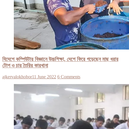
বিদেশে কম্পিউটার বিজ্ঞানে উচ্চশিক্ষা, দেশে ফিরে গড়েছেন মাছ ধরার
টোপ ও চার তৈরির কারখানা
ajkervalokhobor
11 June 2022
6 Comments