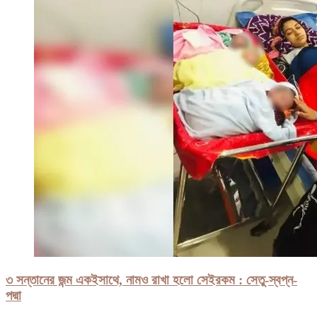
৩ সন্তানের জন্ম একইসাথে, নামও রাখা হলো সেইরকম : সেতু-স্বপ্ন-
পদ্মা