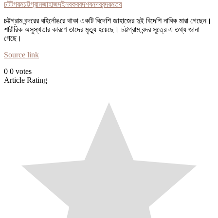
চটটগরম
চট্টগ্রাম
জাহাজ
দই
নবকর
বদশ
বনদর
বন্দর
মতয
চট্টগ্রাম বন্দরের বহির্নোঙরে থাকা একটি বিদেশি জাহাজের দুই বিদেশি নাবিক মারা গেছেন।
শারীরিক অসুস্থতার কারণে তাদের মৃত্যু হয়েছে। চট্টগ্রাম বন্দর সূত্রে এ তথ্য জানা
গেছে।
Source link
0
0
votes
Article Rating