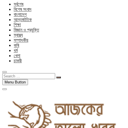
সর্বশেষ
বিশেষ সংবাদ
বাংলাদেশ
আন্তর্জাতিক
শিক্ষা
বিজ্ঞান ও প্রযুক্তি
স্বাস্থ্য
সম্পাদকীয়
কৃষি
ধর্ম
খেলা
চাকরী
Search
…
Menu Button