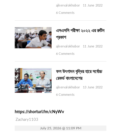
ajkervalokhobor
11 June 2022
6 Comments
এসএসসি পরীক্ষা ২০২২ এর রুটিন
প্রকাশ
ajkervalokhobor
11 June 2022
6 Comments
ফল উৎপাদন বৃদ্ধির হারে সর্বোচ্চ
রেকর্ড বাংলাদেশের
ajkervalokhobor
13 June 2022
6 Comments
https://shorturl.fm/cNyWv
Zachary1103
July 25, 2026 @ 11:09 PM