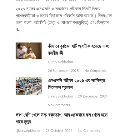
২০২৬ সালের এসএসসি ও সমমানের পরীক্ষায় তিনটি বিষয়ে
প্রশ্নকাঠামো ও নম্বর বিভাজনে পরিবর্তন আনা হয়েছে। বিষয়গুলো
হলো বাংলা, আইসিটি (তথ্য ও যোগাযোগপ্রযুক্তি) এবং ফিন্যান্স
ও…
কীভাবে বুঝবেন হার্ট অ্যাটাক হয়েছে এবং
করণীয় কী
ajkervalokhobor
26 September 2025
No Comments
এসএসসি পরীক্ষা ২০২৬ এর সংক্ষিপ্ত
সিলেবাস প্রকাশ
ajkervalokhobor
29 December 2024
No Comments
লবণ বেশি খেলে উচ্চ রক্তচাপ, আর একেবারে কম খেলে হতে
পারে মৃত্যু
ajkervalokhobor
26 October 2024
No Comments