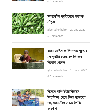
6 Comments
ডায়াবেটিস প্রতিরোধে সহায়ক
ঢেঁড়স
ajkervalokhobor
2 June 2022
6 Comments
রাবাব ফাতিমা জাতিসংঘের আন্ডার
সেক্রেটারি জেনারেল হিসেবে
নিয়োগ পেলেন
ajkervalokhobor
10 June 2022
6 Comments
বিদেশে কম্পিউটার বিজ্ঞানে
উচ্চশিক্ষা, দেশে ফিরে গড়েছেন
মাছ ধরার টোপ ও চার তৈরির
কারখানা