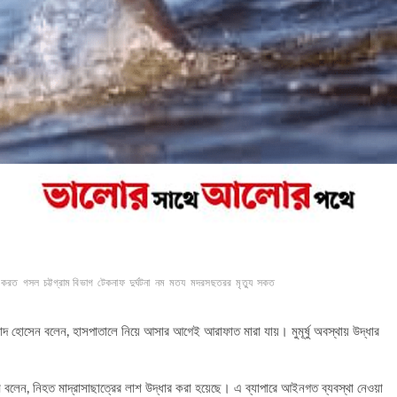
করত
গসল
চট্টগ্রাম বিভাগ
টেকনাফ
দুর্ঘটনা
নম
মতয
মদরসছতরর
মৃত্যু
সকত
াদ হোসেন বলেন, হাসপাতালে নিয়ে আসার আগেই আরাফাত মারা যায়। মুমূর্ষু অবস্থায় উদ্ধার
বলেন, নিহত মাদ্রাসাছাত্রের লাশ উদ্ধার করা হয়েছে। এ ব্যাপারে আইনগত ব্যবস্থা নেওয়া