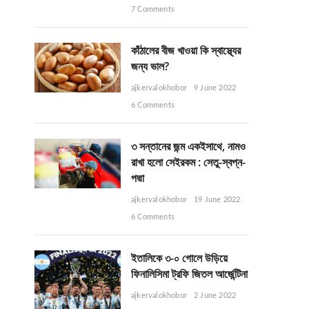
7 Comments
কাঁঠালের বীজ খাওয়া কি স্বাস্থ্যের
জন্য ভাল?
ajkervalokhobor
9 June 2022
6 Comments
৩ সন্তানের জন্ম একইসাথে, নামও
রাখা হলো সেইরকম : সেতু-স্বপ্ন-
পদ্মা
ajkervalokhobor
19 June 2022
6 Comments
ইতালিকে ৩-০ গোলে উড়িয়ে
ফিনালিসিমা ট্রফি জিতল আর্জেন্টিনা
ajkervalokhobor
2 June 2022