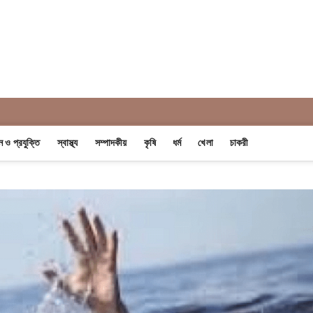
 Khobor
ান ও প্রযুক্তি
স্বাস্থ্য
সম্পাদকীয়
কৃষি
ধর্ম
খেলা
চাকরী