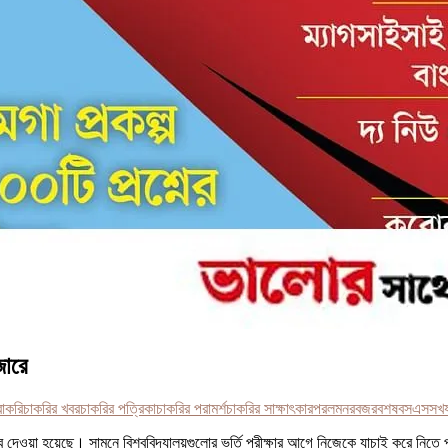
জারে
বাকরি
চাকরির খবর
চাকরির পত্রিকা
চাকরির পরামর্শ
চাকরির সাক্ষাৎকার
পরলমনর
বজর
বশষ
বসএস
সখ
ুত্ব দেওয়া হয়েছে। সামনে বিশ্ববিদ্যালয়গুলোর ভর্তি পরীক্ষার আগে নিজেকে যাচাই করে নিতে