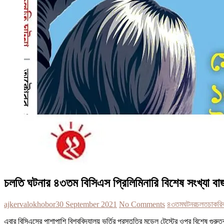
চলতি ঘটনার ৪৩তম বিসিএস প্রিলিমিনারি বিশেষ সংখ্যা বা
ajkervalokhobor
30 September 2021
No Comments
৪৩তম
ঘটনর
চলত
চাকরি
এবার বিসিএসের পাশাপাশি বিশ্ববিদ্যালয় ভর্তির প্রস্তুতির মডেল টেস্টের ওপর বিশেষ গুর