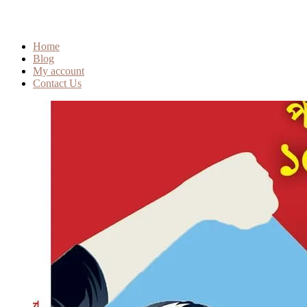
Home
Blog
My account
Contact Us