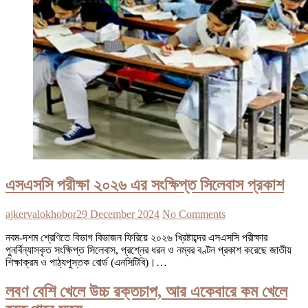
এসএসসি পরীক্ষা ২০২৬ এর সংক্ষিপ্ত সিলেবাস প্রকাশ
ajkervalokhobor
29 December 2024
No Comments
নবম-দশম শ্রেণিতে বিভাগ বিভাজন ফিরিয়ে ২০২৬ খ্রিষ্টাব্দের এসএসসি পরীক্ষার
পুনর্বিন্যাসকৃত সংক্ষিপ্ত সিলেবাস, প্রশ্নের ধরন ও নম্বর বণ্টন প্রকাশ করেছে জাতীয়
শিক্ষাক্রম ও পাঠ্যপুস্তক বোর্ড (এনসিটিবি)।…
লবণ বেশি খেলে উচ্চ রক্তচাপ, আর একেবারে কম খেলে