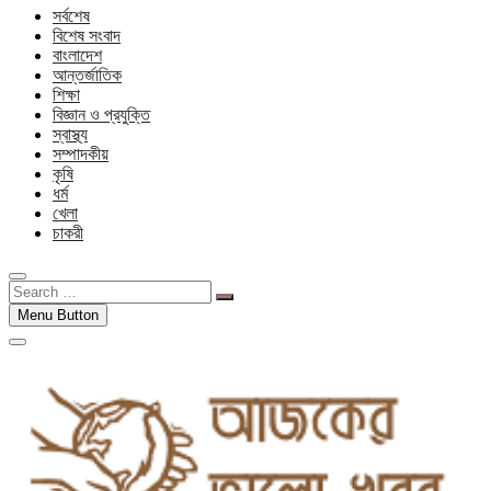
সর্বশেষ
বিশেষ সংবাদ
বাংলাদেশ
আন্তর্জাতিক
শিক্ষা
বিজ্ঞান ও প্রযুক্তি
স্বাস্থ্য
সম্পাদকীয়
কৃষি
ধর্ম
খেলা
চাকরী
Search
…
Menu Button