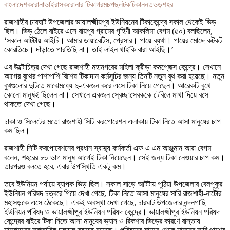
বাংলাদেশ
করোনাভাইরাস
করোনার টিকা
গরম
চপ
ছল
টক
টিকা
ন
নত
ভড়
শহর
রাজশাহীর চারঘাট উপজেলার ভায়ালক্ষ্মীয়পুর ইউনিয়নের টিকাকেন্দ্রে সকাল থেকেই ভিড়
ছিল। ভিড় ঠেলে বাইরে এসে রায়পুর গ্রামের গৃহিণী আকলিমা বেগম (৫০) বলছিলেন,
‘সকাল আটটায় আইচি। আমার ডায়াবেটিস, প্রেসার। পায়ে ব্যথা। পায়ের মোদ্দে কটকট
কোরতিচে। দাঁড়াতে পারতিছি না। তাই লাইন থাইকি বারা আইছি।’
এর উল্টোচিত্র দেখা গেছে রাজশাহী মহানগরের মহিলা ক্রীড়া কমপ্লেক্স কেন্দ্রে। সেখানে
আগের বুথের পাশাপাশি বিশেষ টিকাদান কর্মসূচির জন্য তিনটি নতুন বুথ করা হয়েছে। নতুন
বুথগুলোর দুটিতে মাঝেমধ্যে দু-একজন করে এসে টিকা নিয়ে গেছেন। আরেকটি বুথে
কোনো মানুষই ছিলেন না। সেখানে একজন স্বেচ্ছাসেবককে টেবিলে মাথা দিয়ে বসে
থাকতে দেখা গেছে।
ঢাকা ও সিলেটের মতো রাজশাহী সিটি করপোরেশন এলাকায় টিকা নিতে আসা মানুষের চাপ
কম ছিল।
রাজশাহী সিটি করপোরেশনের প্রধান স্বাস্থ্য কর্মকর্তা এফ এ এম আঞ্জুমান আরা বেগম
বলেন, শহরের ৮০ ভাগ মানুষ আগেই টিকা নিয়েছেন। সেই জন্য টিকা নেওয়ার চাপ কম।
তারপরও বলতে হবে, এবার উপস্থিতি একটু কম।
তবে ইউনিয়ন পর্যায়ে ব্যাপক ভিড় ছিল। সকাল সাড়ে আটটায় পুঠিয়া উপজেলার বেলপুকুর
ইউনিয়ন পরিষদ চত্বরে গিয়ে দেখা গেছে, টিকা নিতে আসা মানুষের সারি রাজশাহী-নাটোর
মহাসড়কে এসে ঠেকেছে। একই অবস্থা দেখা গেছে, চারঘাট উপজেলার নন্দনগাছি
ইউনিয়ন পরিষদ ও ভায়ালক্ষ্মীপুর ইউনিয়ন পরিষদ কেন্দ্রে। ভায়ালক্ষ্মীপুর ইউনিয়ন পরিষদ
কেন্দ্রের বাইরে টিকা নিতে আসা মানুষের ভ্যান ও রিকশার ভিড়ের কারণে রাস্তায়