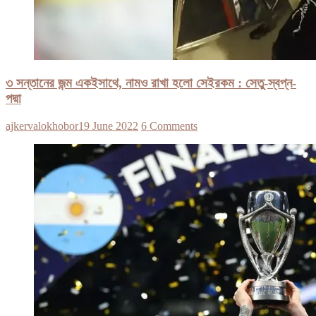
৩ সন্তানের জন্ম একইসাথে, নামও রাখা হলো সেইরকম : সেতু-স্বপ্ন-
পদ্মা
ajkervalokhobor
19 June 2022
6 Comments