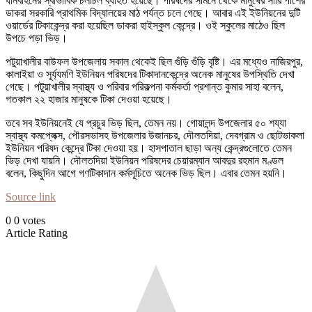
যানবাহনের স্বাভাবিক চলাচল ব্যাহত হয়েছে। পরিষদের সামনে থেকে মানুষের সারি পাশের
ডাকরা সরকারি প্রাথমিক বিদ্যালয়ের মাঠ পর্যন্ত চলে গেছে। আবার এই ইউনিয়নের দুটি
ওয়ার্ডের টিকাকেন্দ্র করা হয়েছিল ডাকরা হাইস্কুল কেন্দ্রে। ওই স্কুলের মাঠেও ছিল
উপচে পড়া ভিড়।
পটুয়াখালীর বাউফল উপজেলায় সকাল থেকেই ছিল গুঁড়ি গুঁড়ি বৃষ্টি। এর মধ্যেও নাজিরপুর,
কালাইয়া ও সূর্য্যমণি ইউনিয়ন পরিষদের টিকাদানকেন্দ্রে অনেক মানুষের উপস্থিতি দেখা
গেছে। পটুয়াখালীর স্বাস্থ্য ও পরিবার পরিকল্পনা কর্মকর্তা প্রশান্ত কুমার সাহা বলেন,
গতকাল ২২ হাজার মানুষকে টিকা দেওয়া হয়েছে।
তবে সব ইউনিয়নেই যে প্রচুর ভিড় ছিল, তেমন নয়। গোয়ালন্দ উপজেলার ৫০ শয্যা
স্বাস্থ্য কমপ্লেক্স, পৌরসভাসহ উপজেলার উজানচর, দৌলতদিয়া, দেবগ্রাম ও ছোটভাকলা
ইউনিয়ন পরিষদ কেন্দ্রে টিকা দেওয়া হয়। হাসপাতাল ছাড়া অন্য কেন্দ্রগুলোতে তেমন
ভিড় দেখা যায়নি। দৌলতদিয়া ইউনিয়ন পরিষদের চেয়ারম্যান আবদুর রহমান মণ্ডল
বলেন, কিছুদিন আগে গণটিকাদান কর্মসূচিতে অনেক ভিড় ছিল। এবার তেমন হয়নি।
Source link
0
0
votes
Article Rating