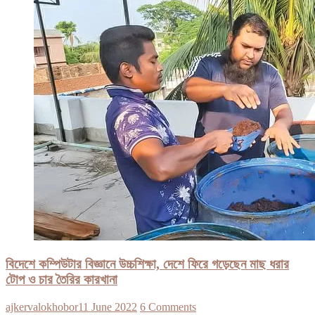
বিদেশে কম্পিউটার বিজ্ঞানে উচ্চশিক্ষা, দেশে ফিরে গড়েছেন মাছ ধরার
টোপ ও চার তৈরির কারখানা
ajkervalokhobor
11 June 2022
6 Comments