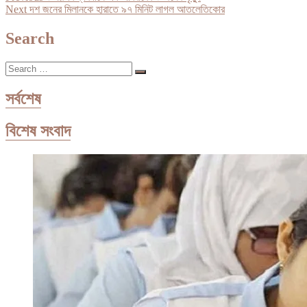
Next
post:
Next
দশ জনের মিলানকে হারাতে ৯৭ মিনিট লাগল আতলেতিকোর
navigation
post:
Search
Search
…
সর্বশেষ
বিশেষ সংবাদ