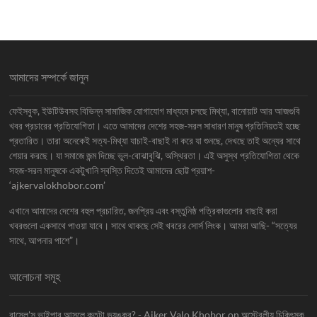
আমাদের সম্পর্কে জানুন
ফেইসবুক, ইউটিউবসহ বিভিন্ন সামাজিক যোগাযোগ মাধ্যমে চলছে মিথ্যা, বানোয়াট আর আজগুবি
খবর প্রচারের প্রতিযোগিতা। এতে আমাদের দেশের সহজ-সরল সাধারণ মানুষ প্রতিনিয়তই হচ্ছে
প্রতারিত। তারা অনেকেই সত্য-মিথ্যা যাচাই-বাছাই না করে যা শুনছে, দেখছে তাই অন্যের সাথে
শেয়ার করছে। যা সমাজে জন্ম দিচ্ছে ভুল-বোঝাবুঝি, অস্থিরতা। এই অসুস্থ প্রতিযোগিতা থেকে
সহজ-সরল মানুষকে একটুখানি স্বস্তি দিতেই আমাদের ছোট্ট প্রয়াশ-
‘ajkervalokhobor.com’
এখানে আমাদের দেশের বহুল প্রচারিত, জনপ্রিয় এবং বস্তুনিষ্ঠ পত্রিকাগুলোর বাছাই করা
খবরগুলো একসাথে পাওয়া যাবে। সাথে থাকছে সেই খবরের সোর্স লিংক। আমরা আছি- “সত্যের
সাথে, আপনার পাশে”।
আলোচনা সমূহ
রাসেল'স ভাইপার আসলে কতটা ভয়ঙ্কর? - Ajker Valo Khobor
on
অস্ট্রেলীয় চিকিৎসক