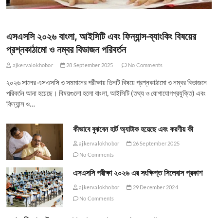
এসএসসি ২০২৬ বাংলা, আইসিটি এবং ফিন্যান্স-ব্যাংকিং বিষয়ের
প্রশ্নকাঠামো ও নম্বর বিভাজন পরিবর্তন
ajkervalokhobor
28 September 2025
No Comments
২০২৬ সালের এসএসসি ও সমমানের পরীক্ষায় তিনটি বিষয়ে প্রশ্নকাঠামো ও নম্বর বিভাজনে
পরিবর্তন আনা হয়েছে। বিষয়গুলো হলো বাংলা, আইসিটি (তথ্য ও যোগাযোগপ্রযুক্তি) এবং
ফিন্যান্স ও…
কীভাবে বুঝবেন হার্ট অ্যাটাক হয়েছে এবং করণীয় কী
ajkervalokhobor
26 September 2025
No Comments
এসএসসি পরীক্ষা ২০২৬ এর সংক্ষিপ্ত সিলেবাস প্রকাশ
ajkervalokhobor
29 December 2024
No Comments