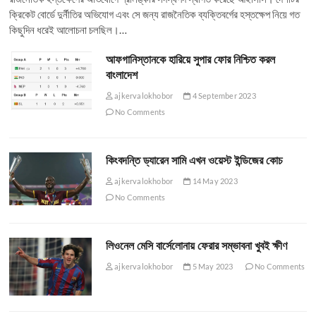
ক্রিকেট বোর্ডে দুর্নীতির অভিযোগ এবং সে জন্য রাজনৈতিক ব্যক্তিবর্গের হস্তক্ষেপ নিয়ে গত
কিছুদিন ধরেই আলোচনা চলছিল।…
আফগানিস্তানকে হারিয়ে সুপার ফোর নিশ্চিত করল
বাংলাদেশ
ajkervalokhobor
4 September 2023
No Comments
কিংবদন্তি ড্যারেন সামি এখন ওয়েস্ট ইন্ডিজের কোচ
ajkervalokhobor
14 May 2023
No Comments
লিওনেল মেসি বার্সেলোনায় ফেরার সম্ভাবনা খুবই ক্ষীণ
ajkervalokhobor
5 May 2023
No Comments