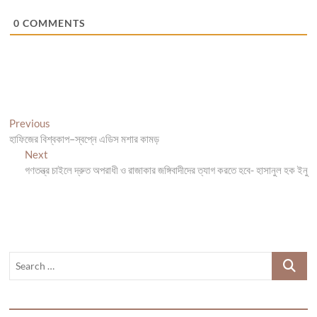
0
COMMENTS
Post
Previous
Previous
post:
হাফিজের বিশ্বকাপ–স্বপ্নে এডিস মশার কামড়
navigation
Next
Next
post:
গণতন্ত্র চাইলে দ্রুত অপরাধী ও রাজাকার জঙ্গিবাদীদের ত্যাগ করতে হবে- হাসানুল হক ইনু
Search
…