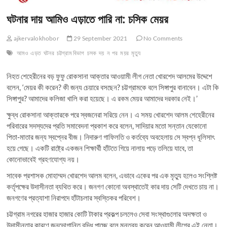
ঘটনার দায় আমিও এড়াতে পারি না: চসিক মেয়র
ajkervalokhobor
29 September 2021
No Comments
আমও
এড়ত
ঘটনর
চট্টগ্রাম বিভাগ
চসক
দয়
ন
পর
ময়র
মৃত্যু
নিহত শেহেরীনের বড় ফুফু রোকসানা আক্তার আওয়ামী লীগ নেতা খোরশেদ আলমের উদ্দেশে
বলেন, ‘মেয়র কী করেন? কী জন্য চেয়ারে বসছেন? চট্টগ্রামকে বলে সিঙ্গাপুর বানাবেন। এটা কি
সিঙ্গাপুর? আমাদের কলিজা খালি করা হয়েছে। এ রকম মেয়র আমাদের দরকার নেই।’
ক্ষুব্ধ রোকসানা আক্তারকে পরে স্বজনেরা সরিয়ে নেন। এ সময় খোরশেদ আলম শেহেরীনের
পরিবারের সদস্যদের প্রতি সমাবেদনা প্রকাশ করে বলেন, সাদিয়ার মতো সন্তান যেকোনো
পিতা-মাতার জন্য স্বপ্নের বীজ। নিদারুণ গাফিলতি ও কর্তব্যে অবহেলায় সে স্বপ্ন ধূলিসাৎ
হয়ে গেছে। একটি রাষ্ট্রে একজন শিক্ষার্থী হাঁটতে গিয়ে নালায় পড়ে তলিয়ে যাবে, তা
কোনোভাবেই গ্রহণযোগ্য নয়।
সাবেক প্রশাসক মোহাম্মদ খোরশেদ আলম বলেন, এভাবে একের পর এক মৃত্যু হলেও সংশ্লিষ্ট
কর্তৃপক্ষের উদাসীনতা ব্যথিত করে। জনগণ কোনো অবস্থাতেই কার দায় সেটি দেখতে চায় না।
জনগণের প্রত্যাশা নিরাপদে হাঁটাচলার স্বস্তিকর পরিবেশ।
চট্টগ্রাম নগরের হাজার হাজার কোটি টাকার প্রকল্প চললেও সেবা সংস্থাগুলোর অদক্ষতা ও
উদাসীনতার কারণে জনভোগান্তি বৃদ্ধি পাচ্ছে বলে মন্তব্য করেন আওয়ামী লীগের এই নেতা।