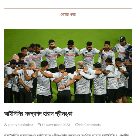
খেলার খবর
আইসিসির সদস্যপদ হারাল শ্রীলঙ্কা
ajkervalokhobor
11 November 2023
No Comments
রাজনৈতিক হস্তক্ষেপের অভিযোগে শ্রীলঙ্কার সদস্যপদ স্থগিত করেছে আইসিসি। দেশটির