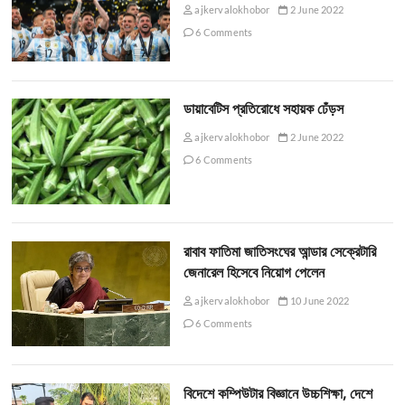
ajkervalokhobor
2 June 2022
6 Comments
ডায়াবেটিস প্রতিরোধে সহায়ক ঢেঁড়স
ajkervalokhobor
2 June 2022
6 Comments
রাবাব ফাতিমা জাতিসংঘের আন্ডার সেক্রেটারি
জেনারেল হিসেবে নিয়োগ পেলেন
ajkervalokhobor
10 June 2022
6 Comments
বিদেশে কম্পিউটার বিজ্ঞানে উচ্চশিক্ষা, দেশে