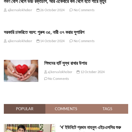
লবণ বেশি খেলে উচ্চ রক্তচাপ, আর একেবারে কম খেলে হতে পারে মৃত্যু
ajkervalokhobor
26 October 2024
No Comments
সরকারি চাকরিতে বয়স: পুরুষ ৩৫, নারী ৩৭ করার সুপারিশ
ajkervalokhobor
14 October 2024
No Comments
শিশুদের হার্ট সুস্থ রাখার উপায়
ajkervalokhobor
12 October 2024
No Comments
POPULAR
COMMENTS
TAGS
‘খ’ ইউনিটে প্রথম নাহনুল এইচএসসির শুরু