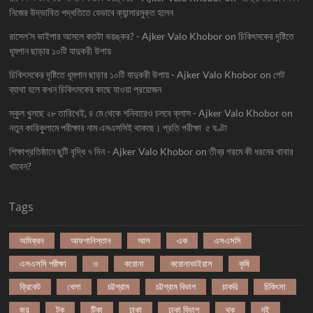
নিজের উদ্ভাবিত পদ্ধতিতে যেভাবে ক্যান্সারমুক্ত হলেন
রাসেল'স ভাইপার আসলে কতটা ভয়ঙ্কর? - Ajker Valo Khobor
on
চিকিৎসকের দৃষ্টিতে
ধূমপান ছাড়ার ১০টি যাদুকরী উপায়
চিকিৎসকের দৃষ্টিতে ধূমপান ছাড়ার ১০টি যাদুকরী উপায় - Ajker Valo Khobor
on
পেট
ব্যাথা হলে কখন চিকিৎসকের কাছে যাওয়া প্রয়োজন
স্কুল খুলছে ২৮ তারিখেই, ৪ মে থেকে শনিবারেও চলবে ক্লাস - Ajker Valo Khobor
on
নতুন কারিকুলামে পরীক্ষার নাম এসএসসিই থাকছে। প্রতি পরীক্ষা ৫ ঘণ্টা
শিক্ষাপ্রতিষ্ঠানে ছুটি বৃদ্ধি ৭ দিন - Ajker Valo Khobor
on
তীব্র গরমে কী ধরনের খাবার
খাবেন?
Tags
অমিক্রন
আফগানিস্তান
আল
এক
এসএসসি
এসএসসি পরীক্ষা
ও
করোনা
করোনাভাইরাস
কৃষি
ক্রিকেট
খেলা
চট্টগ্রাম
চট্টগ্রাম বিভাগ
চাকরি
চিকিৎসা
জয়
টক
টিকা
ঢাকা
ঢাকা বিভাগ
থক
দই