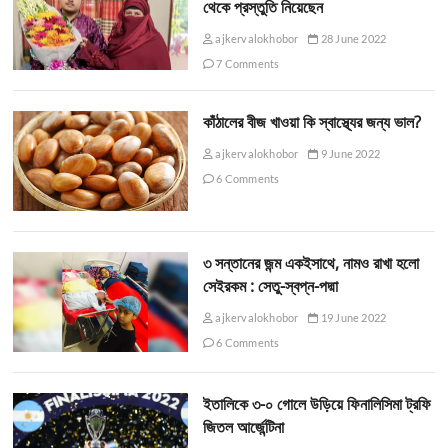
থেকে প্রস্তুতি নিয়েছেন
ajkervalokhobor
28 June 2022
7 Comments
কাঁঠালের বীজ খাওয়া কি স্বাস্থ্যের জন্য ভাল?
ajkervalokhobor
9 June 2022
6 Comments
৩ সন্তানের জন্ম একইসাথে, নামও রাখা হলো
সেইরকম : সেতু-স্বপ্ন-পদ্মা
ajkervalokhobor
19 June 2022
6 Comments
ইতালিকে ৩-০ গোলে উড়িয়ে ফিনালিসিমা ট্রফি
জিতল আর্জেন্টিনা