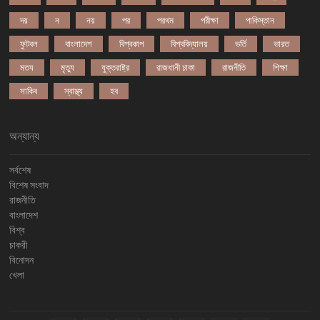
দয়
ন
নয়
পর
পরথম
পরীক্ষা
পাকিস্তান
ফুটবল
বাংলাদেশ
বিশ্বকাপ
বিশ্ববিদ্যালয়
ভর্তি
ভারত
মতয
মৃত্যু
যুক্তরাষ্ট্র
রাজধানী ঢাকা
রাজনীতি
শিক্ষা
সাকিব
স্বাস্থ্য
হব
অন্যান্য
সর্বশেষ
বিশেষ সংবাদ
রাজনীতি
বাংলাদেশ
বিশ্ব
চাকরী
বিনোদন
খেলা