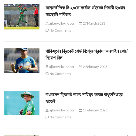
আন্তর্জাতিক টি-২০তে সর্বোচ্চ উইকেট শিকারী হওয়ার
হাতছানি সাকিবের
ajkervalokhobor
27 March 2023
No Comments
পাকিস্তান ক্রিকেট বোর্ড বিশ্বের প্রথম ‘অনলাইন কোচ’
নিয়োগ দিল
ajkervalokhobor
2 February 2023
No Comments
বাংলাদেশ ক্রিকেট দলের দায়িত্ব আবার হাথুরুসিংহের
হাতেই
ajkervalokhobor
1 February 2023
No Comments