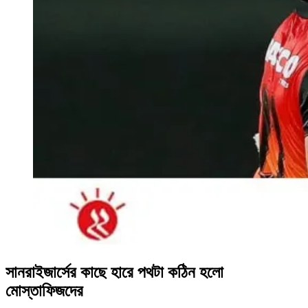
সানরাইজার্সের কাছে হারে পথটা কঠিন হলো
মোস্তাফিজদের