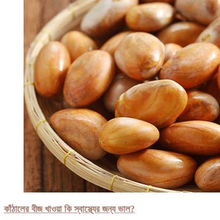
কাঁঠালের বীজ খাওয়া কি স্বাস্থ্যের জন্য ভাল?