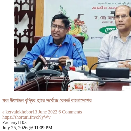
ফল উৎপাদন বৃদ্ধির হারে সর্বোচ্চ রেকর্ড বাংলাদেশের
ajkervalokhobor
13 June 2022
6 Comments
https://shorturl.fm/cNyWv
Zachary1103
July 25, 2026 @ 11:09 PM