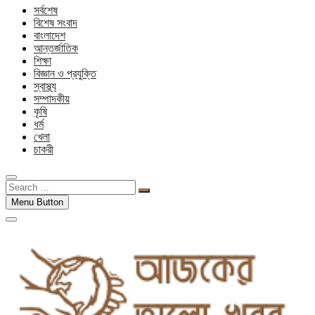
সর্বশেষ
বিশেষ সংবাদ
বাংলাদেশ
আন্তর্জাতিক
শিক্ষা
বিজ্ঞান ও প্রযুক্তি
স্বাস্থ্য
সম্পাদকীয়
কৃষি
ধর্ম
খেলা
চাকরী
Search
…
Menu Button