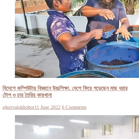
বিদেশে কম্পিউটার বিজ্ঞানে উচ্চশিক্ষা, দেশে ফিরে গড়েছেন মাছ ধরার
টোপ ও চার তৈরির কারখানা
ajkervalokhobor
11 June 2022
6 Comments