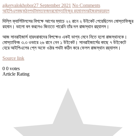
ajkervalokhobor
27 September 2021
No Comments
আইপিএল
কছ
কঠন
পথট
মসতফজদর
মোস্তাফিজুর রহমান
সনরইজরসর
হর
হল
দিল্লি ক্যাপিটালসের বিপক্ষে আগের ম্যাচে ২২ রানে ২ উইকেট পেয়েছিলেন মোস্তাফিজুর
রহমান। ভালো বল করলেও জিততে পারেনি তাঁর দল রাজস্থান রয়্যালস।
আজ সানরাইজার্স হায়দরাবাদের বিপক্ষেও একই ভাগ্য মেনে নিতে হলো রাজস্থানকে।
মোস্তাফিজ ৩.৩ ওভারে ২৬ রানে নেন ১ উইকেট। সানরাইজার্সের কাছে ৭ উইকেটে
হেরে আইপিএলের প্লে অফে ওঠার পথটা কঠিন করে ফেলল রাজস্থান রয়্যালস।
Source link
0
0
votes
Article Rating