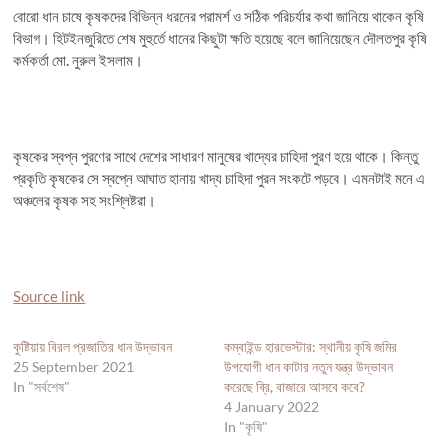
বোরো ধান চাষে কৃষকদের বিভিন্ন ধরনের পরামর্শ ও সঠিক পরিচর্যার কথা জানিয়ে থাকেন কৃষি
বিভাগ। হিটইনজুরিতে শেষ মুহুর্তে ধানের কিছুটা ক্ষতি হয়েছে বলে জানিয়েছেন দৌলতপুর কৃষি
কর্মকর্তা মো. নুরুল ইসলাম।
কৃষকের স্বপ্ন পুরণের সাথে দেশের সাধারণ মানুষের খাদ্যের চাহিদা পুরণ হয়ে থাকে। কিন্তু
প্রকৃতি কৃষকের সে স্বপ্নে আঘাত হানায় খাদ্য চাহিদা পুরন সংকটে পড়বে। এমনটাই মনে এ
অঞ্চলের কৃষক সহ সংশ্লিষ্টরা।
Source link
কুষ্টিয়ায় বিরল প্রজাতির ধান উদ্ভাবন
কম্বাইন্ড হারভেস্টার: স্থানীয় কৃষি জমির
25 September 2021
উপযোগী ধান কাটার নতুন যন্ত্র উদ্ভাবন
In "সর্বশেষ"
করেছে ব্রি, বাজারে আসবে কবে?
4 January 2022
In "কৃষি"