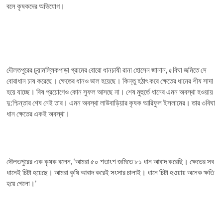
বলে কৃষকদের অভিযোগ।
দৌলতপুরের চুয়ামল্লিকপাড়া গ্রামের বোরো ধানচাষী রানা হোসেন জানান, ৫বিঘা জমিতে সে
বোরাধান চাষ করেছে। ক্ষেতের ধানও ভাল হয়েছে। কিন্তু হঠাৎ করে ক্ষেতের ধানের শীষ সাদা
হয়ে যাচ্ছে। বিষ প্রয়োগেও কোন সুফল আসছে না। শেষ মুহুর্তে ধানের এমন অবস্থা হওয়ায়
দু:শ্চিন্তার শেষ নেই তার। এমন অবস্থা লাউবাড়িয়ার কৃষক আরিফুল ইসলামের। তার ৩বিঘা
ধান ক্ষেতের একই অবস্থা।
দৌলতপুরের এক কৃষক বলেন, ‘আমরা ৫০ শতাংশ জমিতে ৮১ ধান আবাদ করেছি। ক্ষেতের সব
ধানেই চিটা হয়েছে। আমরা কৃষি আবাদ করেই সংসার চালাই। ধানে চিটা হওয়ায় অনেক ক্ষতি
হয়ে গেলো।’