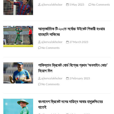
ajkervalokhobor
5 May 2023
No Comments
আন্তর্জাতিক টি-২০তে সর্বোচ্চ উইকেট শিকারী হওয়ার
হাতছানি সাকিবের
ajkervalokhobor
27 March 2023
No Comments
পাকিস্তান ক্রিকেট বোর্ড বিশ্বের প্রথম ‘অনলাইন কোচ’
নিয়োগ দিল
ajkervalokhobor
2 February 2023
No Comments
বাংলাদেশ ক্রিকেট দলের দায়িত্ব আবার হাথুরুসিংহের
হাতেই