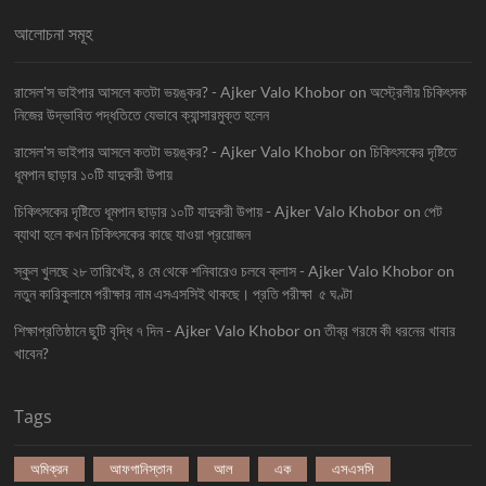
আলোচনা সমূহ
রাসেল'স ভাইপার আসলে কতটা ভয়ঙ্কর? - Ajker Valo Khobor
on
অস্ট্রেলীয় চিকিৎসক
নিজের উদ্ভাবিত পদ্ধতিতে যেভাবে ক্যান্সারমুক্ত হলেন
রাসেল'স ভাইপার আসলে কতটা ভয়ঙ্কর? - Ajker Valo Khobor
on
চিকিৎসকের দৃষ্টিতে
ধূমপান ছাড়ার ১০টি যাদুকরী উপায়
চিকিৎসকের দৃষ্টিতে ধূমপান ছাড়ার ১০টি যাদুকরী উপায় - Ajker Valo Khobor
on
পেট
ব্যাথা হলে কখন চিকিৎসকের কাছে যাওয়া প্রয়োজন
স্কুল খুলছে ২৮ তারিখেই, ৪ মে থেকে শনিবারেও চলবে ক্লাস - Ajker Valo Khobor
on
নতুন কারিকুলামে পরীক্ষার নাম এসএসসিই থাকছে। প্রতি পরীক্ষা ৫ ঘণ্টা
শিক্ষাপ্রতিষ্ঠানে ছুটি বৃদ্ধি ৭ দিন - Ajker Valo Khobor
on
তীব্র গরমে কী ধরনের খাবার
খাবেন?
Tags
অমিক্রন
আফগানিস্তান
আল
এক
এসএসসি