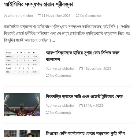
আইসিসির সদস্যপদ হারাল শ্রীলঙ্কা
ajkervalokhobor
11 November 2023
No Comments
রাজনৈতিক হস্তক্ষেপের অভিযোগে শ্রীলঙ্কার সদস্যপদ স্থগিত করেছে আইসিসি। দেশটির
ক্রিকেট বোর্ডে দুর্নীতির অভিযোগ এবং সে জন্য রাজনৈতিক ব্যক্তিবর্গের হস্তক্ষেপ নিয়ে গত
কিছুদিন ধরেই আলোচনা চলছিল।…
আফগানিস্তানকে হারিয়ে সুপার ফোর নিশ্চিত করল
বাংলাদেশ
ajkervalokhobor
4 September 2023
No Comments
কিংবদন্তি ড্যারেন সামি এখন ওয়েস্ট ইন্ডিজের কোচ
ajkervalokhobor
14 May 2023
No Comments
লিওনেল মেসি বার্সেলোনায় ফেরার সম্ভাবনা খুবই ক্ষীণ