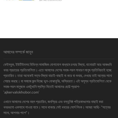
আমাদের সম্পর্কে জানুন
ফেইসবুক, ইউটিউবসহ বিভিন্ন সামাজিক যোগাযোগ মাধ্যমে চলছে মিথ্যা, বানোয়াট আর আজগুবি
খবর প্রচারের প্রতিযোগিতা। এতে আমাদের দেশের সহজ-সরল সাধারণ মানুষ প্রতিনিয়তই হচ্ছে
প্রতারিত। তারা অনেকেই সত্য-মিথ্যা যাচাই-বাছাই না করে যা শুনছে, দেখছে তাই অন্যের সাথে
শেয়ার করছে। যা সমাজে জন্ম দিচ্ছে ভুল-বোঝাবুঝি, অস্থিরতা। এই অসুস্থ প্রতিযোগিতা থেকে
সহজ-সরল মানুষকে একটুখানি স্বস্তি দিতেই আমাদের ছোট্ট প্রয়াশ-
‘ajkervalokhobor.com’
এখানে আমাদের দেশের বহুল প্রচারিত, জনপ্রিয় এবং বস্তুনিষ্ঠ পত্রিকাগুলোর বাছাই করা
খবরগুলো একসাথে পাওয়া যাবে। সাথে থাকছে সেই খবরের সোর্স লিংক। আমরা আছি- “সত্যের
সাথে, আপনার পাশে”।