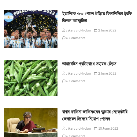
ইতালিকে ৩-০ গোলে উড়িয়ে ফিনালিসিমা ট্রফি
জিতল আর্জেন্টিনা
ajkervalokhobor
2 June 2022
6 Comments
ডায়াবেটিস প্রতিরোধে সহায়ক ঢেঁড়স
ajkervalokhobor
2 June 2022
6 Comments
রাবাব ফাতিমা জাতিসংঘের আন্ডার সেক্রেটারি
জেনারেল হিসেবে নিয়োগ পেলেন
ajkervalokhobor
10 June 2022
6 Comments