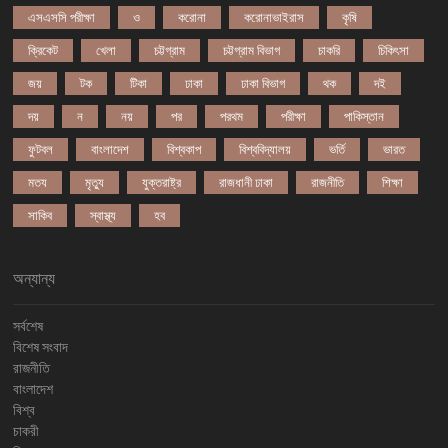
এসএসসি পরীক্ষা
ও
করোনা
করোনাভাইরাস
কৃষি
ক্রিকেট
খেলা
চট্টগ্রাম
চট্টগ্রাম বিভাগ
চাকরি
চিকিৎসা
জয়
টক
টিকা
ঢাকা
ঢাকা বিভাগ
থক
দই
দয়
ন
নয়
পর
পরথম
পরীক্ষা
পাকিস্তান
ফুটবল
বাংলাদেশ
বিশ্বকাপ
বিশ্ববিদ্যালয়
ভর্তি
ভারত
মতয
মৃত্যু
যুক্তরাষ্ট্র
রাজধানী ঢাকা
রাজনীতি
শিক্ষা
সাকিব
স্বাস্থ্য
হব
অন্যান্য
সর্বশেষ
বিশেষ সংবাদ
রাজনীতি
বাংলাদেশ
বিশ্ব
চাকরী