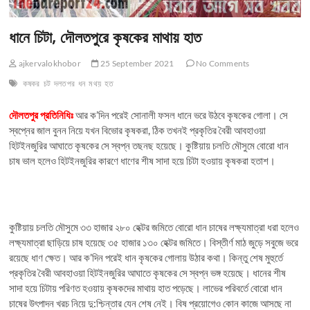
ধানে চিটা, দৌলতপুরে কৃষকের মাথায় হাত
ajkervalokhobor
25 September 2021
No Comments
কষকর
চট
দলতপর
ধন
মথয়
হত
দৌলতপুর প্রতিনিধিঃ
আর ক’দিন পরেই সোনালী ফসল ধানে ভরে উঠবে কৃষকের গোলা। সে
স্বপ্নের জাল বুনন নিয়ে যখন বিভোর কৃষকরা, ঠিক তখনই প্রকৃতির বৈরী আবহাওয়া
হিটইনজুরির আঘাতে কৃষকের সে স্বপ্ন তছনছ হয়েছে। কুষ্টিয়ায় চলতি মৌসুমে বোরো ধান
চাষ ভাল হলেও হিটইনজুরির কারণে ধাণের শীষ সাদা হয়ে চিটা হওয়ায় কৃষকরা হতাশ।
কুষ্টিয়ায় চলতি মৌসুমে ৩৩ হাজার ২৮০ হেক্টর জমিতে বোরো ধান চাষের লক্ষ্যমাত্রা ধরা হলেও
লক্ষ্যমাত্রা ছাড়িয়ে চাষ হয়েছে ৩৫ হাজার ১৩০ হেক্টর জমিতে। বিস্তীর্ণ মাঠ জুড়ে সবুজে ভরে
রয়েছে ধাণ ক্ষেত। আর ক’দিন পরেই ধান কৃষকের গোলায় উঠার কথা। কিন্তু শেষ মুহুর্তে
প্রকৃতির বৈরী আবহাওয়া হিটইনজুরির আঘাতে কৃষকের সে স্বপ্ন ভঙ্গ হয়েছে। ধানের শীষ
সাদা হয়ে চিটায় পরিণত হওয়ায় কৃষকদের মাথায় হাত পড়েছে। লাভের পরিবর্তে বোরো ধান
চাষের উৎপাদন খরচ নিয়ে দু:শ্চিন্তার যেন শেষ নেই। বিষ প্রয়োগেও কোন কাজে আসছে না