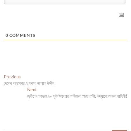
0
COMMENTS
Post
Previous
Previous
post:
দেশের অহংকার /খন্দকার জালাল উদ্দীন
navigation
Next
Next
post:
জ্বীনের আছরে ৬০ ফুট উচ্চতার নারিকেল গাছে নারী, উদ্ধারে দমকল বাহিনী!