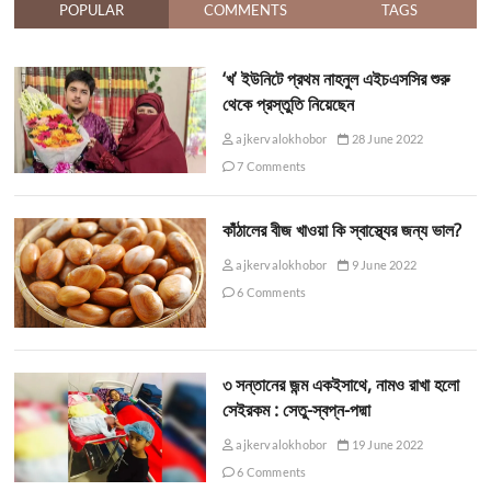
POPULAR
COMMENTS
TAGS
‘খ’ ইউনিটে প্রথম নাহনুল এইচএসসির শুরু
থেকে প্রস্তুতি নিয়েছেন
ajkervalokhobor
28 June 2022
7 Comments
কাঁঠালের বীজ খাওয়া কি স্বাস্থ্যের জন্য ভাল?
ajkervalokhobor
9 June 2022
6 Comments
৩ সন্তানের জন্ম একইসাথে, নামও রাখা হলো
সেইরকম : সেতু-স্বপ্ন-পদ্মা
ajkervalokhobor
19 June 2022
6 Comments