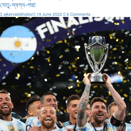
সেতু-স্বপ্ন-পদ্মা
ajkervalokhobor
19 June 2022
6 Comments