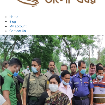
Home
Blog
My account
Contact Us