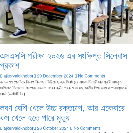
এসএসসি পরীক্ষা ২০২৬ এর সংক্ষিপ্ত সিলেবাস
প্রকাশ
ajkervalokhobor
29 December 2024
No Comments
নবম-দশম শ্রেণিতে বিভাগ বিভাজন ফিরিয়ে ২০২৬ খ্রিষ্টাব্দের এসএসসি পরীক্ষার পুনর্বিন্যাসকৃত
সংক্ষিপ্ত সিলেবাস, প্রশ্নের ধরন ও নম্বর বণ্টন প্রকাশ করেছে জাতীয় শিক্ষাক্রম ও পাঠ্যপুস্তক
বোর্ড (এনসিটিবি)।…
লবণ বেশি খেলে উচ্চ রক্তচাপ, আর একেবারে
কম খেলে হতে পারে মৃত্যু
ajkervalokhobor
26 October 2024
No Comments