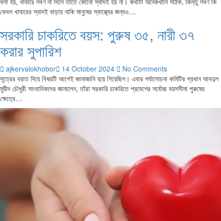
বলা হয়, খাবারে লবণ না দিলে তাতে কোনো স্বাদই হয় না। কথাটা অনেকখানি সঠিক, কিন্তু লবণ কি
কেবল খাবারের স্বাদই বাড়ায় নাকি মানুষের স্বাস্থ্যের জন্যও…
সরকারি চাকরিতে বয়স: পুরুষ ৩৫, নারী ৩৭
করার সুপারিশ
ajkervalokhobor
14 October 2024
No Comments
সূত্রের বরাত দিয়ে বিষয়টি আগেই জানাজানি হয়ে গিয়েছিল। এবার পর্যালোচনা কমিটির প্রধান আবদুল
মুয়ীদ চৌধুরী সাংবাদিকদের জানালেন, তাঁরা সরকারি চাকরিতে প্রবেশের সর্বোচ্চ বয়সসীমা পুরুষের
ক্ষেত্রে…