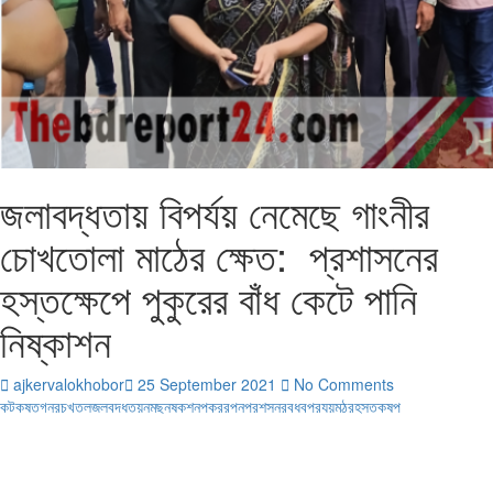
জলাবদ্ধতায় বিপর্যয় নেমেছে গাংনীর
চোখতোলা মাঠের ক্ষেত: প্রশাসনের
হস্তক্ষেপে পুকুরের বাঁধ কেটে পানি
নিষ্কাশন
ajkervalokhobor
25 September 2021
No Comments
কট
কষত
গনর
চখতল
জলবদধতয়
নমছ
নষকশন
পকরর
পন
পরশসনর
বধ
বপরযয়
মঠর
হসতকষপ