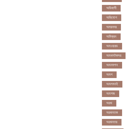
অভিবাসী
অভিযোগ
অমরনদর
অমিক্রন
অযওয়রড
অযথলটকসর
অযনমশন
অযপ
অযলমনই
অযশজ
অরথ
অরথনতক
অরথনতর