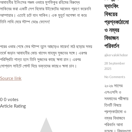
আবাহনীর ইনিংসের পঞ্চম ওভারে মুশফিকুর রহিমের বিরুদ্ধে
ব্যাংকিং
সাকিবের করা একটি লেগ বিফোর উইকেটের আবেদন গ্রহণ করেননি
বিষয়ের
আম্পায়ার। এতেই চটে যান সাকিব। এক মুহূর্ত অপেক্ষা না করে
প্রশ্নকাঠামো
তিনি লাথি মেরে স্টাম্প ভেঙে ফেলেন!
ও নম্বর
বিভাজন
পরিবর্তন
পরের ওভার শেষে ফের স্টাম্প তুলে আছাড়ও মারেন! মাঠ ছাড়ার সময়
তর্কে জড়ান আবাহনীর কোচ খালেদ মাহমুদ সুজনের সঙ্গে। এরপর
ajkervalokhobor
পরিস্থিতি শান্ত হলে তিনি সুজনের কাছে ক্ষমা চান। এরপর
28 September
সোশ্যাল সাইটে পোস্ট দিয়ে ভক্তদের কাছেও ক্ষমা চান। ​
2025
No Comments
Source link
২০২৬ সালের
এসএসসি ও
সমমানের পরীক্ষায়
0
0
votes
তিনটি বিষয়ে
Article Rating
প্রশ্নকাঠামো ও
নম্বর বিভাজনে
পরিবর্তন আনা
হয়েছে। বিষয়গুলো