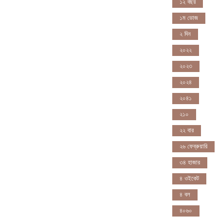
১২ বছর
১ম ডোজ
২ দিন
২০২২
২০২৩
২০২৪
২০৪১
২১০
২২ বার
২৬ ফেব্রুয়ারি
৩৪ হাজার
৪ ওইকেট
৪ বল
৪০৬০