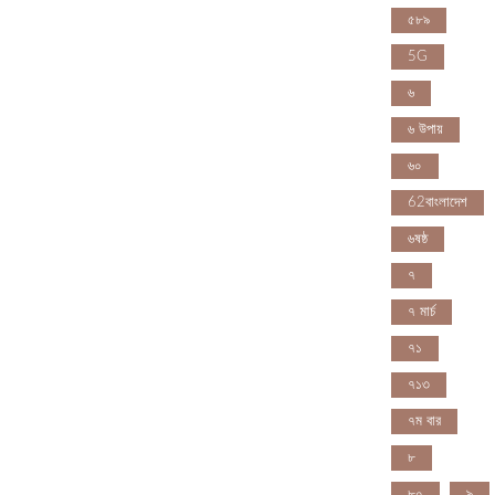
৫৮৯
5G
৬
৬ উপায়
৬০
62বাংলাদেশ
৬ষষ্ঠ
৭
৭ মার্চ
৭১
৭১৩
৭ম বার
৮
৮০
৯