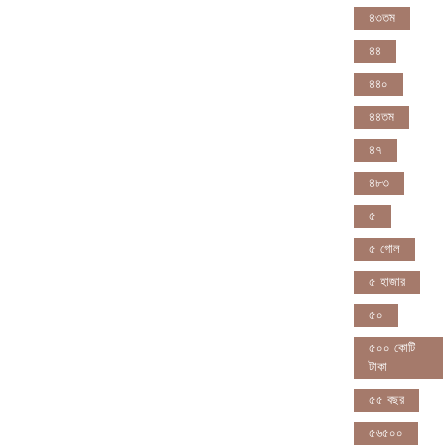
৪৩তম
৪৪
৪৪০
৪৪তম
৪৭
৪৮৩
৫
৫ গোল
৫ হাজার
৫০
৫০০ কোটি
টাকা
৫৫ বছর
৫৬৫০০