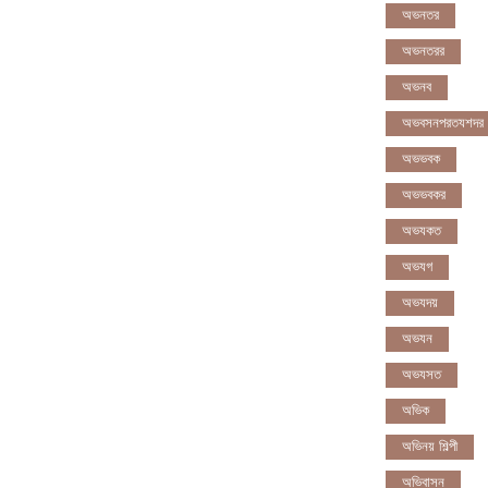
অভনতর
অভনতরর
অভনব
অভবসনপরতযশদর
অভভবক
অভভবকর
অভযকত
অভযগ
অভযদয়
অভযন
অভযসত
অভিক
অভিনয় শিল্পী
অভিবাসন