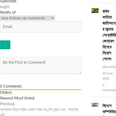
Subscribe
Login
রাবাব
Notify of
ফাতিমা
জাতিসংঘে
র আন্ডার
সেক্রেটারি
জেনারেল
হিসেবে
নিয়োগ
পেলেন
ajkervalo
10 June
2022
6
0
Comments
Comment
Oldest
Newest
Most Voted
Post
Previous
Previous
বিদেশে
post:
আপনাদের বিকৃত রুচির খোরাক তারা নয়,এটা বুঝতে হবে- শাহানাজ
কম্পিউটার
navigation
খুশী