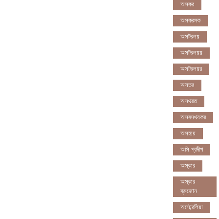
অসকর
অসকরমক
অসটরলয়
অসটরলয়য়
অসটরলয়র
অসতর
অসথরত
অসবসথযকর
অসহায়
অসি প্রদীপ
অস্কার
অস্কার
ব্রুজোন
অস্ট্রেলিয়া