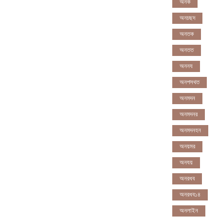
অনক
অনচছদ
অনতক
অনতত
অননয
অনপসথত
অনমদন
অনমদনর
অনমদনহন
অনয়মর
অনযয়
অনরধব
অনরধব১৪
অনলাইন