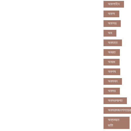
অফলাইন
অফস
অফসর
অব
অবযহত
অবরত
অবরধ
অবশষ
অবসথন
অবসর
অবসরপরপত
অবসরসজনশলতচর
অব্যবহৃত
ডাটা