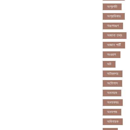
অগ্রগতি
অগ্রাধিকার
অঙগভঙগ
অজানা তথ্য
অজ্ঞান পার্টি
অঞচল
অট
অটরকশর
অটোপাস
অধনয়ক
অধযকষর
অধযপক
অধিনায়ক