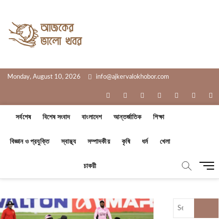
Skip
to
Ajker Valo
content
সত্যের সাথে, আপনার পাশে
Khobor
Monday, August 10, 2026
info@ajkervalokhobor.com
facebook
twitter
pinterest
dribbble
instagram
flickr
li
সর্বশেষ
বিশেষ সংবাদ
বাংলাদেশ
আন্তর্জাতিক
শিক্ষা
বিজ্ঞান ও প্রযুক্তি
স্বাস্থ্য
সম্পাদকীয়
কৃষি
ধর্ম
খেলা
M
চাকরী
e
n
u
Search
B
…
u