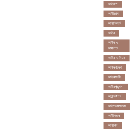
আইজপ
আইজিপি
আইডিকার্ড
আইন
আইন ও
আদালত
আইন ও বিচার
আইনগরনথ
আইনমন্ত্রী
আইনশৃঙ্খলা
আইন্সটাইন
আইপডসপরথম
আইপিএল
আইপিল