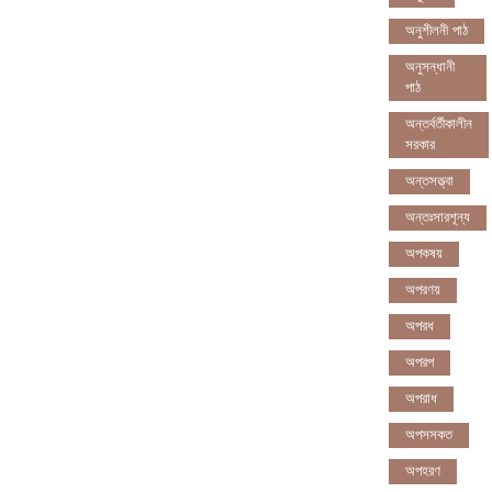
অনুশীলনী পাঠ
অনুসন্ধানী
পাঠ
অন্তর্বর্তীকালীন
সরকার
অন্তসত্ত্বা
অন্তঃসারশূন্য
অপকষয়
অপরণয়
অপরধ
অপরপ
অপরাধ
অপসসকত
অপহরণ