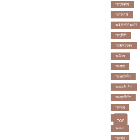
আইসনশয
আইসিইউ
আইসিডিডিআরবি
আইসিসি
আউটসটযনড
আউয়ল
আওয়ম
আওয়ামিলীগ
আওয়ামী লীগ
আওয়ামীলীগ
আকতর
আকব
TOP
আকরম
আকর্ষণ