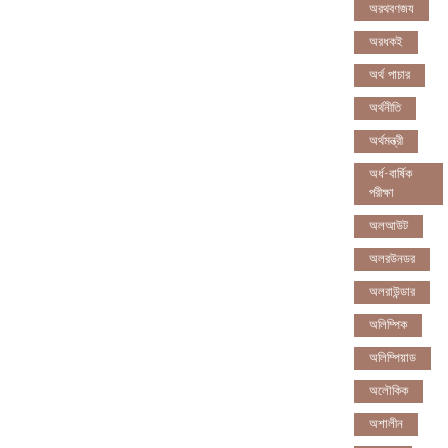
অরথবণজয
অরধকই
অর্থ পাচার
অর্থনীতি
অর্থমন্ত্রী
অর্ধ-বার্ষিক
পরীক্ষা
অলআউট
অলরউনডর
অলরাউন্ডার
অলিম্পিক
অলিম্পিয়াড
অলৌকিক
অশালীন