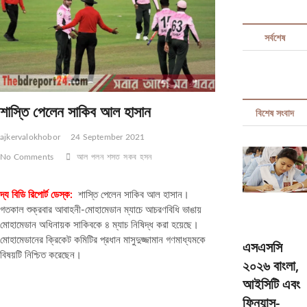
t
t
সর্বশেষ
o
n
শাস্তি পেলেন সাকিব আল হাসান
বিশেষ সংবাদ
ajkervalokhobor
24 September 2021
No Comments
আল
পলন
শসত
সকব
হসন
দ্য বিডি রিপোর্ট ডেস্ক:
শাস্তি পেলেন সাকিব আল হাসান।
গতকাল শুক্রবার আবাহনী-মোহামেডান ম্যাচে আচরণবিধি ভাঙায়
মোহামেডান অধিনায়ক সাকিবকে ৪ ম্যাচ নিষিদ্ধ করা হয়েছে।
মোহামেডানের ক্রিকেট কমিটির প্রধান মাসুদুজ্জামান গণমাধ্যমকে
এসএসসি
বিষয়টি নিশ্চিত করেছেন।
২০২৬ বাংলা,
আইসিটি এবং
ফিন্যান্স-