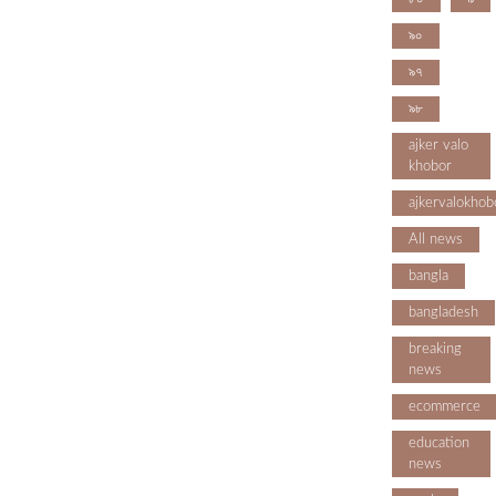
৯০
৯৭
৯৮
ajker valo
khobor
ajkervalokhob
All news
bangla
bangladesh
breaking
news
ecommerce
education
news