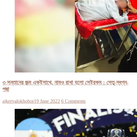
৩ সন্তানের জন্ম একইসাথে, নামও রাখা হলো সেইরকম : সেতু-স্বপ্ন-
পদ্মা
ajkervalokhobor
19 June 2022
6 Comments