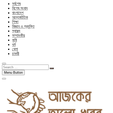
সর্বশেষ
বিশেষ সংবাদ
বাংলাদেশ
আন্তর্জাতিক
শিক্ষা
বিজ্ঞান ও প্রযুক্তি
স্বাস্থ্য
সম্পাদকীয়
কৃষি
ধর্ম
খেলা
চাকরী
Search
…
Menu Button