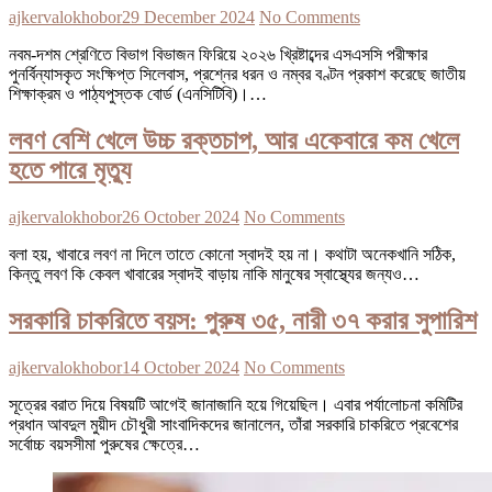
ajkervalokhobor
29 December 2024
No Comments
নবম-দশম শ্রেণিতে বিভাগ বিভাজন ফিরিয়ে ২০২৬ খ্রিষ্টাব্দের এসএসসি পরীক্ষার
পুনর্বিন্যাসকৃত সংক্ষিপ্ত সিলেবাস, প্রশ্নের ধরন ও নম্বর বণ্টন প্রকাশ করেছে জাতীয়
শিক্ষাক্রম ও পাঠ্যপুস্তক বোর্ড (এনসিটিবি)।…
লবণ বেশি খেলে উচ্চ রক্তচাপ, আর একেবারে কম খেলে
হতে পারে মৃত্যু
ajkervalokhobor
26 October 2024
No Comments
বলা হয়, খাবারে লবণ না দিলে তাতে কোনো স্বাদই হয় না। কথাটা অনেকখানি সঠিক,
কিন্তু লবণ কি কেবল খাবারের স্বাদই বাড়ায় নাকি মানুষের স্বাস্থ্যের জন্যও…
সরকারি চাকরিতে বয়স: পুরুষ ৩৫, নারী ৩৭ করার সুপারিশ
ajkervalokhobor
14 October 2024
No Comments
সূত্রের বরাত দিয়ে বিষয়টি আগেই জানাজানি হয়ে গিয়েছিল। এবার পর্যালোচনা কমিটির
প্রধান আবদুল মুয়ীদ চৌধুরী সাংবাদিকদের জানালেন, তাঁরা সরকারি চাকরিতে প্রবেশের
সর্বোচ্চ বয়সসীমা পুরুষের ক্ষেত্রে…