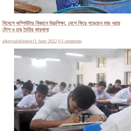
বিদেশে কম্পিউটার বিজ্ঞানে উচ্চশিক্ষা, দেশে ফিরে গড়েছেন মাছ ধরার
টোপ ও চার তৈরির কারখানা
ajkervalokhobor
11 June 2022
6 Comments