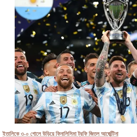
ইতালিকে ৩-০ গোলে উড়িয়ে ফিনালিসিমা ট্রফি জিতল আর্জেন্টিনা