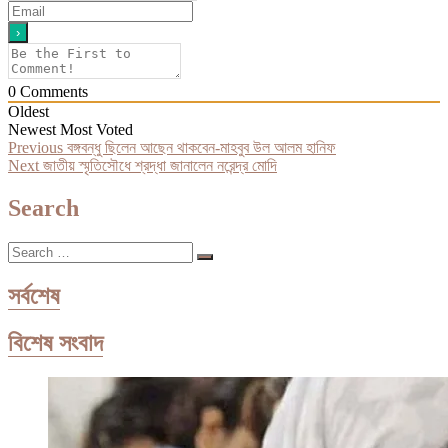
0
Comments
Oldest
Newest
Most Voted
Post
Previous
Previous
বঙ্গবন্ধু ছিলেন আছেন থাকবেন-মাহবুব উল আলম হানিফ
Next
post:
Next
জাতীয় স্মৃতিসৌধে শ্রদ্ধা জানালেন নরেন্দ্র মোদি
navigation
post:
Search
Search
…
সর্বশেষ
বিশেষ সংবাদ