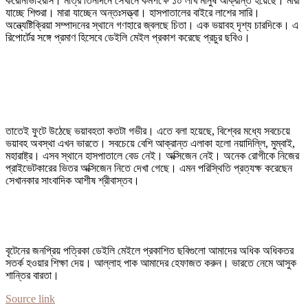
করোনাভাইরাস। মাত্র তিনদিনে সেখানে কমপক্ষে ১০ লাখ মানুষ আক্রান্ত হয়েছে। মারা
যাচ্ছে শিশুরা। মারা যাচ্ছেন অন্তঃসত্ত্বা। হাসপাতালের বাইরে লাশের সারি।
অন্ত্যেষ্টিক্রিয়া সম্পাদনের স্থানে গণহারে জ্বলছে চিতা। এক ভয়াবহ দৃশ্য চারদিকে। এ
রিপোর্টের সঙ্গে প্রমাণ হিসেবে ডেইলি মেইল প্রকাশ করেছে প্রচুর ছবিও।
তাতেই ফুটে উঠেছে ভয়াবহতা কতটা গভীর। এতে বলা হয়েছে, বিশ্বের মধ্যে সবচেয়ে
ভয়াবহ অবস্থা এখন ভারতে। সবচেয়ে বেশি আক্রান্ত এলাকা হলো নয়াদিল্লি, মুম্বাই,
মহারাষ্ট্র। এসব স্থানে হাসপাতালে বেড নেই। অক্সিজেন নেই। অনেক রোগীকে নিজের
প্রাইভেটকারের ভিতর অক্সিজেন নিতে দেখা গেছে। এমন পরিস্থিতি প্রত্যক্ষ করেছেন
সেখানকার সাংবাদিক আশীষ শ্রীবাস্তব।
বৃটেনের জনপ্রিয় পত্রিকা ডেইলি মেইলে প্রকাশিত ছবিগুলো আমাদের অধিক অধিকতর
সতর্ক হওয়ার শিক্ষা দেয়। আল্লাহ পাক আমাদের হেফাজত করুন। ভারতে নেমে আসুক
শান্তির বারতা।
Source link