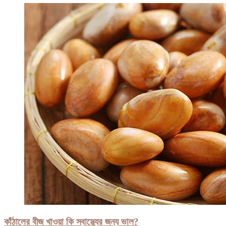
কাঁঠালের বীজ খাওয়া কি স্বাস্থ্যের জন্য ভাল?