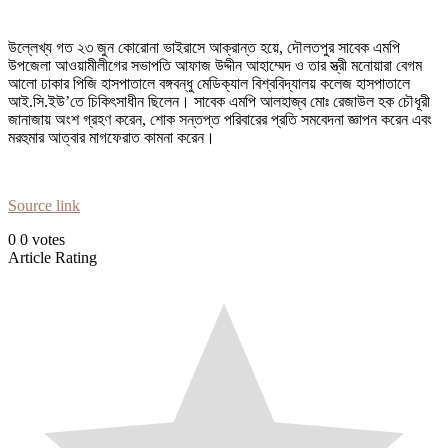
উল্লেখ্য গত ২৩ জুন কোরোনা ভাইরাসে আক্রান্ত হয়ে, দৌলতপুর সাবেক এমপি
উপজেলা আওয়ামীলীগের সভাপতি আফাজ উদ্দীন আহাম্মেদ ও তার স্ত্রী মনোয়ারা বেগম
আলো ঢাকার পিজি হাসপাতালে বঙ্গবন্ধু মেডিক্যাল বিশ্ববিদ্যালয় কলেজ হাসপাতালে
আই.সি.ইউ’তে চিকিৎসাধীন ছিলেন। সাবেক এমপি আলহাজ্ব মোঃ রেজাউল হক চৌধূরী
জানাজায় অংশ গ্রহণ করেন, শোক সন্তপ্ত পরিবারের প্রতি সমবেদনা জ্ঞাপন করেন এবং
মরহুমার আত্বার মাগফেরাত কামনা করেন।
Source link
0
0
votes
Article Rating