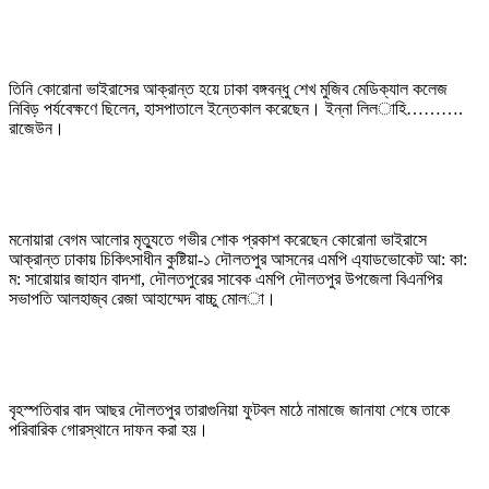
তিনি কোরোনা ভাইরাসের আক্রান্ত হয়ে ঢাকা বঙ্গবন্ধু শেখ মুজিব মেডিক্যাল কলেজ
নিবিড় পর্যবেক্ষণে ছিলেন, হাসপাতালে ইন্তেকাল করেছেন। ইন্না লিল­াহি……….
রাজেউন।
মনোয়ারা বেগম আলোর মৃত্যুতে গভীর শোক প্রকাশ করেছেন কোরোনা ভাইরাসে
আক্রান্ত ঢাকায় চিকিৎসাধীন কুষ্টিয়া-১ দৌলতপুর আসনের এমপি এ্যাডভোকেট আ: কা:
ম: সারোয়ার জাহান বাদশা, দৌলতপুরের সাবেক এমপি দৌলতপুর উপজেলা বিএনপির
সভাপতি আলহাজ্ব রেজা আহাম্মেদ বাচ্চু মোল­া।
বৃহস্পতিবার বাদ আছর দৌলতপুর তারাগুনিয়া ফুটবল মাঠে নামাজে জানাযা শেষে তাকে
পরিবারিক গোরস্থানে দাফন করা হয়।