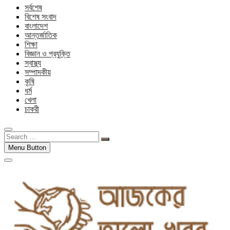
সর্বশেষ
বিশেষ সংবাদ
বাংলাদেশ
আন্তর্জাতিক
শিক্ষা
বিজ্ঞান ও প্রযুক্তি
স্বাস্থ্য
সম্পাদকীয়
কৃষি
ধর্ম
খেলা
চাকরী
Search
…
Menu Button