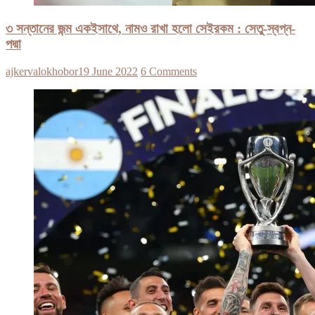
৩ সন্তানের জন্ম একইসাথে, নামও রাখা হলো সেইরকম : সেতু-স্বপ্ন-
পদ্মা
ajkervalokhobor
19 June 2022
6 Comments