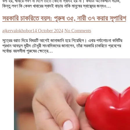
বলা হয়, খাবারে লবণ না দিলে তাতে কোনো স্বাদই হয় না। কথাটা অনেকখানি সঠিক,
কিন্তু লবণ কি কেবল খাবারের স্বাদই বাড়ায় নাকি মানুষের স্বাস্থ্যের জন্যও…
সরকারি চাকরিতে বয়স: পুরুষ ৩৫, নারী ৩৭ করার সুপারিশ
ajkervalokhobor
14 October 2024
No Comments
সূত্রের বরাত দিয়ে বিষয়টি আগেই জানাজানি হয়ে গিয়েছিল। এবার পর্যালোচনা কমিটির
প্রধান আবদুল মুয়ীদ চৌধুরী সাংবাদিকদের জানালেন, তাঁরা সরকারি চাকরিতে প্রবেশের
সর্বোচ্চ বয়সসীমা পুরুষের ক্ষেত্রে…