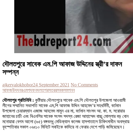
দৌলতপুরে সাবেক এম.পি আফাজ উদ্দিনের স্ত্রী’র দাফন
সম্পন্ন
ajkervalokhobor
24 September 2021
No Comments
আফজ
উদদনর
এমপ
দফন
দলতপর
সতরর
সবক
সমপনন
দৌলতপুর প্রতিনিধি :
কুষ্টিয়ার দৌলতপুরে সাবেক এম.পি দৌলতপুর উপজেলা আওয়ামী
লীগের সম্মানিত সভাপতি সাবেক এম,পি আফাজ উদ্দিন আহমেদ’র সহধর্মিনী, বর্তমান
উপজেলা চেয়ারম্যান এজাজ আহমেদ মামুন এর মা, বর্তমান সাংসদ আ. কা. ম. সরোয়ার
জাহানের চাচী এবং বিএনপির সাবেক সংসদ সদস্য রেজা আহাম্মেদ বাচ্চু মোল্লার বড় বোন
মনোয়ারা বেগম আলো (৬৫) বঙ্গবন্ধু মেডিক্যাল কলেজ হাসপাতালে চিকিৎসাধীন অবস্থায়
বৃহস্পতিবার সকাল ০৬ঃ১০ মিনিটে সবাইকে কাদিয়ে না ফেরার দেশে পাড়ি জমিয়েছেন।