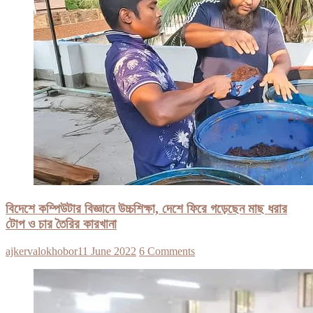
বিদেশে কম্পিউটার বিজ্ঞানে উচ্চশিক্ষা, দেশে ফিরে গড়েছেন মাছ ধরার
টোপ ও চার তৈরির কারখানা
ajkervalokhobor
11 June 2022
6 Comments