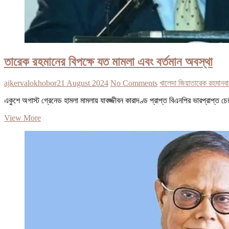
তারেক রহমানের বিপক্ষে যত মামলা এবং বর্তমান অবস্থা
ajkervalokhobor
21 August 2024
No Comments
খালেদা জিয়া
তারেক রহমান
ব
একুশে অগাস্ট গ্রেনেড হামলা মামলায় যাবজ্জীবন কারাদণ্ড প্রাপ্ত বিএনপির ভারপ্রাপ্ত 
তারেক
View More
রহমানের
বিপক্ষে
যত
মামলা
এবং
বর্তমান
অবস্থা