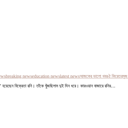
ews
breaking news
education news
latest news
আজকের ভালো খবর
ঐ কিরে
তরমুজ 
 হয়েছেন বিক্রেতা রনি। তাঁকে খুঁজছিলাম দুই দিন ধরে। কারওয়ান বাজারে রনির…