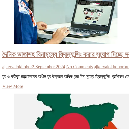
দৈনিক ভাতাসহ বিনামূল্যে ফ্রিল্যান্সিং করার সুযোগ দিচ্ছে 
ajkervalokhobor
2 September 2024
No Comments
ajkervalokhobor
br
যুব ও ক্রীড়া মন্ত্রণালয়ের অধীন যুব উন্নয়ন অধিদপ্তর বিনা মূল্যে ফ্রিল্যান্সিং প্রশিক্ষ
দৈনিক
View More
ভাতাসহ
বিনামূল্যে
ফ্রিল্যান্সিং
করার
সুযোগ
দিচ্ছে
সরকার