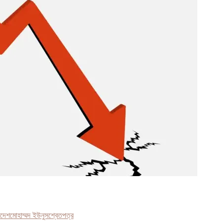
াদেশ
মোহাম্মদ ইউনুস
শ্বেতপত্র