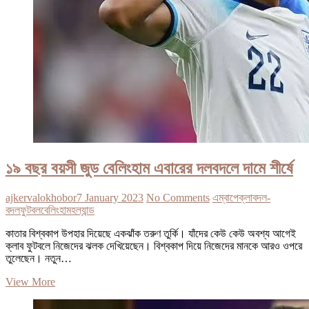
১৯ বছর বয়সী জুড বেলিংহাম এবারের দলবদলে দামে শীর্ষে
ajkervalokhobor
7 January 2023
No Comments
এম্বাপে
ক্লাব
দল-
বদল
ফুটবল
বেলিংহাম
হল্যান্ড
কাতার বিশ্বকাপ উপহার দিয়েছে একঝাঁক তরুণ তুর্কি। যাঁদের কেউ কেউ অবশ্য আগেই
ক্লাব ফুটবলে নিজেদের ঝলক দেখিয়েছেন। বিশ্বকাপ দিয়ে নিজেদের মানকে আরও ওপরে
তুলেছেন। নতুন…
১৯
View More
বছর
বয়সী