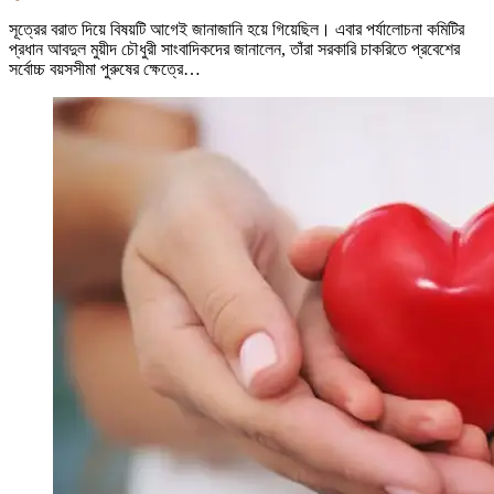
সূত্রের বরাত দিয়ে বিষয়টি আগেই জানাজানি হয়ে গিয়েছিল। এবার পর্যালোচনা কমিটির
প্রধান আবদুল মুয়ীদ চৌধুরী সাংবাদিকদের জানালেন, তাঁরা সরকারি চাকরিতে প্রবেশের
সর্বোচ্চ বয়সসীমা পুরুষের ক্ষেত্রে…