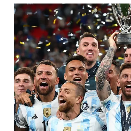
বিপক্ষে
স্থগিত
হওয়া
ম্যাচটি
খেলতে
চায়
না
ব্রাজিল