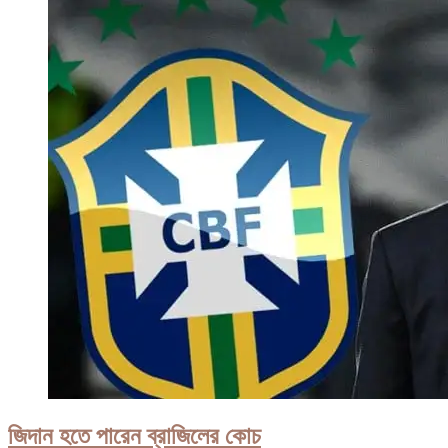
কাঁদিয়ে
না
ফেরার
দেশে
চলে
গেলেন
কিংবদন্তি
পেলে
জিদান হতে পারেন ব্রাজিলের কোচ