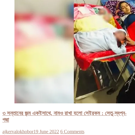
৩ সন্তানের জন্ম একইসাথে, নামও রাখা হলো সেইরকম : সেতু-স্বপ্ন-
পদ্মা
ajkervalokhobor
19 June 2022
6 Comments