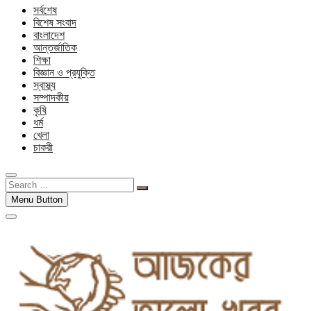
সর্বশেষ
বিশেষ সংবাদ
বাংলাদেশ
আন্তর্জাতিক
শিক্ষা
বিজ্ঞান ও প্রযুক্তি
স্বাস্থ্য
সম্পাদকীয়
কৃষি
ধর্ম
খেলা
চাকরী
Search
…
Menu Button