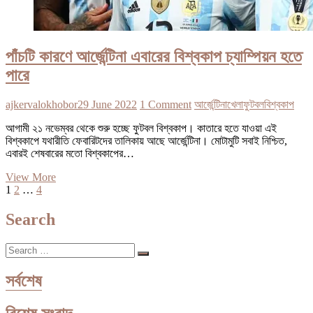
পাঁচটি কারণে আর্জেন্টিনা এবারের বিশ্বকাপ চ্যাম্পিয়ন হতে
পারে
ajkervalokhobor
29 June 2022
1 Comment
আর্জেন্টিনা
খেলা
ফুটবল
বিশ্বকাপ
আগামী ২১ নভেম্বর থেকে শুরু হচ্ছে ফুটবল বিশ্বকাপ। কাতারে হতে যাওয়া এই
বিশ্বকাপে যথারীতি ফেবারিটদের তালিকায় আছে আর্জেন্টিনা। মোটামুটি সবাই নিশ্চিত,
এবারই শেষবারের মতো বিশ্বকাপের…
পাঁচটি
View More
Posts
Page
Page
Page
Next
কারণে
1
2
…
4
page
আর্জেন্টিনা
pagination
এবারের
Search
বিশ্বকাপ
চ্যাম্পিয়ন
Search
হতে
…
পারে
সর্বশেষ