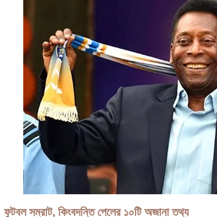
জুড
বেলিংহাম
এবারের
দলবদলে
দামে
শীর্ষে
ফুটবল সম্রাট, কিংবদন্তি পেলের ১০টি অজানা তথ্য