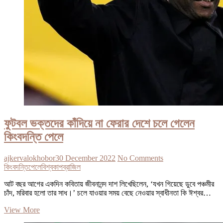
ফুটবল ভক্তদের কাঁদিয়ে না ফেরার দেশে চলে গেলেন
কিংবদন্তি পেলে
ajkervalokhobor
30 December 2022
No Comments
কিংবদন্তি
পেলে
বিশ্বকাপ
ব্রাজিল
আট বছর আগের একদিন কবিতায় জীবনানন্দ দাশ লিখেছিলেন, ‘যখন গিয়েছে ডুবে পঞ্চমীর
চাঁদ, মরিবার হলো তার সাধ।’ চলে যাওয়ার সময় বেছে নেওয়ার স্বাধীনতা কি ঈশ্বর…
ফুটবল
View More
ভক্তদের