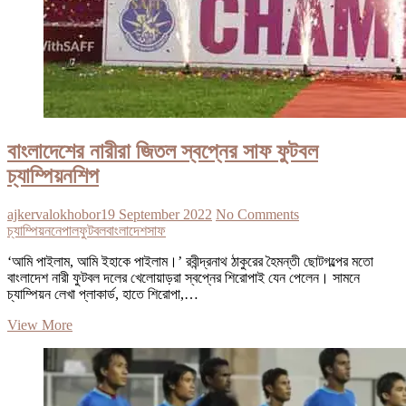
বাংলাদেশের নারীরা জিতল স্বপ্নের সাফ ফুটবল
চ্যাম্পিয়নশিপ
ajkervalokhobor
19 September 2022
No Comments
চ্যাম্পিয়ন
নেপাল
ফুটবল
বাংলাদেশ
সাফ
‘আমি পাইলাম, আমি ইহাকে পাইলাম।’ রবীন্দ্রনাথ ঠাকুরের হৈমন্তী ছোটগল্পের মতো
বাংলাদেশ নারী ফুটবল দলের খেলোয়াড়রা স্বপ্নের শিরোপাই যেন পেলেন। সামনে
চ্যাম্পিয়ন লেখা প্লাকার্ড, হাতে শিরোপা,…
বাংলাদেশের
View More
নারীরা
জিতল
স্বপ্নের
সাফ
ফুটবল