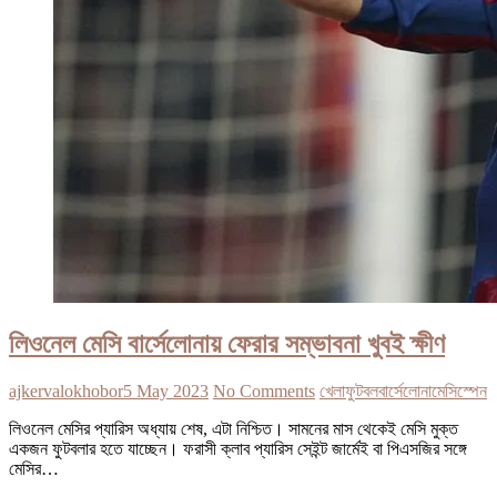
লিওনেল মেসি বার্সেলোনায় ফেরার সম্ভাবনা খুবই ক্ষীণ
ajkervalokhobor
5 May 2023
No Comments
খেলা
ফুটবল
বার্সেলোনা
মেসি
স্পেন
লিওনেল মেসির প্যারিস অধ্যায় শেষ, এটা নিশ্চিত। সামনের মাস থেকেই মেসি মুক্ত
একজন ফুটবলার হতে যাচ্ছেন। ফরাসী ক্লাব প্যারিস সেইন্ট জার্মেই বা পিএসজির সঙ্গে
মেসির…