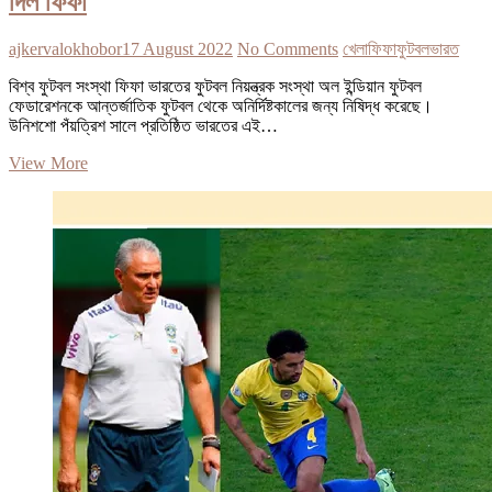
দিল ফিফা
ajkervalokhobor
17 August 2022
No Comments
খেলা
ফিফা
ফুটবল
ভারত
বিশ্ব ফুটবল সংস্থা ফিফা ভারতের ফুটবল নিয়ন্ত্রক সংস্থা অল ইন্ডিয়ান ফুটবল
ফেডারেশনকে আন্তর্জাতিক ফুটবল থেকে অনির্দিষ্টকালের জন্য নিষিদ্ধ করেছে।
উনিশশো পঁয়ত্রিশ সালে প্রতিষ্ঠিত ভারতের এই…
ভারতীয়
View More
ফুটবল
দলের
ওপর
অনির্দিষ্টকালের
জন্য
নিষেধাজ্ঞা
দিল
ফিফা