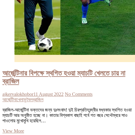
আর্জেন্টিনার বিপক্ষে স্থগিত হওয়া ম্যাচটি খেলতে চায় না
ব্রাজিল
ajkervalokhobor
11 August 2022
No Comments
আর্জেন্টিনা
খেলা
ফুটবল
ব্রাজিল
ব্রাজিল-আর্জেন্টিনা ভক্তদের জন্য দুঃসংবাদ! দুই চিরপ্রতিদ্বন্দ্বীর মধ্যকার স্থগিত হওয়া
ম্যাচটি আর অনুষ্ঠিত হচ্ছে না। কাতার বিশ্বকাপ বাছাই পর্বে গত বছর সেপ্টেম্বরে সাও
পাওলোয় মুখোমুখি হয়েছিল…
আর্জেন্টিনার
View More