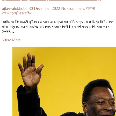
ajkervalokhobor
30 December 2022
No Comments
অজানা
তথ্য
পেলে
ফুটবল
ব্রাজিল
ব্রাজিলের কিংবদন্তী ফুটবলার এডসন আরান্তেস দো নাসিমেন্তো, সারা বিশ্বে যিনি পেলে
নামে বিখ্যাত, ২৩শে অক্টোবর তার ৮০তম জন্ম বার্ষিকী। চার দশকেরও বেশি সময় আগে
১৯৭৭…
ফুটবল
View More
সম্রাট,
কিংবদন্তি
পেলের
১০টি
অজানা
তথ্য