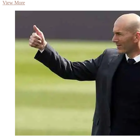
লিওনেল
View More
মেসি
বার্সেলোনায়
ফেরার
সম্ভাবনা
খুবই
ক্ষীণ