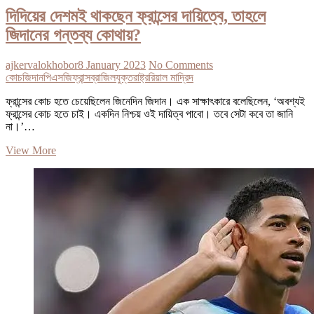
দিদিয়ের দেশমই থাকছেন ফ্রান্সের দায়িত্বে, তাহলে
জিদানের গন্তব্য কোথায়?
ajkervalokhobor
8 January 2023
No Comments
কোচ
জিদান
পিএসজি
ফ্রান্স
ব্রাজিল
যুক্তরাষ্ট্র
রিয়াল মাদ্রিদ
ফ্রান্সের কোচ হতে চেয়েছিলেন জিনেদিন জিদান। এক সাক্ষাৎকারে বলেছিলেন, ‘অবশ্যই
ফ্রান্সের কোচ হতে চাই। একদিন নিশ্চয় ওই দায়িত্ব পাবো। তবে সেটা কবে তা জানি
না।’…
দিদিয়ের
View More
দেশমই
থাকছেন
ফ্রান্সের
দায়িত্বে,
তাহলে
জিদানের
গন্তব্য
কোথায়?