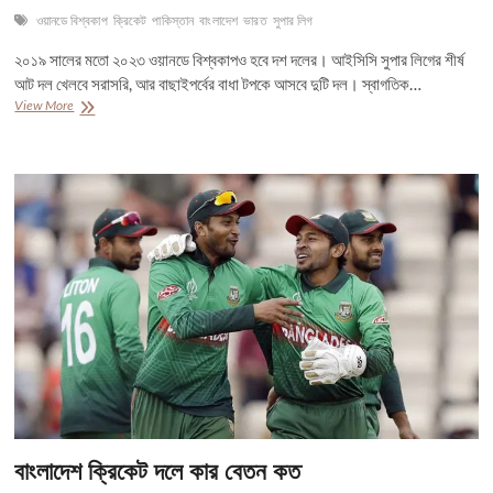
ওয়ানডে বিশ্বকাপ
ক্রিকেট
পাকিস্তান
বাংলাদেশ
ভারত
সুপার লিগ
২০১৯ সালের মতো ২০২৩ ওয়ানডে বিশ্বকাপও হবে দশ দলের। আইসিসি সুপার লিগের শীর্ষ
আট দল খেলবে সরাসরি, আর বাছাইপর্বের বাধা টপকে আসবে দুটি দল। স্বাগতিক…
২০২৩
View More
ওয়ানডে
বিশ্বকাপে
সরাসরি
খেলার
যোগ্যতা
অর্জন
করল
৭টি
দল,
৮ম
স্থানের
জন্য
চলছে
জোর
লড়াই
বাংলাদেশ ক্রিকেট দলে কার বেতন কত