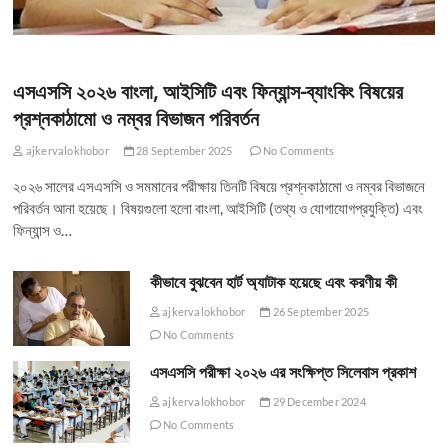
এসএসসি ২০২৬ বাংলা, আইসিটি এবং ফিন্যান্স-ব্যাংকিং বিষয়ের
প্রশ্নকাঠামো ও নম্বর বিভাজন পরিবর্তন
ajkervalokhobor
28 September 2025
No Comments
২০২৬ সালের এসএসসি ও সমমানের পরীক্ষায় তিনটি বিষয়ে প্রশ্নকাঠামো ও নম্বর বিভাজনে
পরিবর্তন আনা হয়েছে। বিষয়গুলো হলো বাংলা, আইসিটি (তথ্য ও যোগাযোগপ্রযুক্তি) এবং
ফিন্যান্স ও…
কীভাবে বুঝবেন হার্ট অ্যাটাক হয়েছে এবং করণীয় কী
ajkervalokhobor
26 September 2025
No Comments
এসএসসি পরীক্ষা ২০২৬ এর সংক্ষিপ্ত সিলেবাস প্রকাশ
ajkervalokhobor
29 December 2024
No Comments