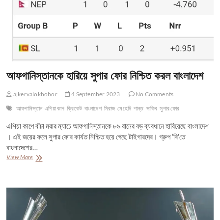
আফগানিস্তানকে হারিয়ে সুপার ফোর নিশ্চিত করল বাংলাদেশ
ajkervalokhobor
4 September 2023
No Comments
আফগানিস্তান
এশিয়া কাপ
ক্রিকেট
বাংলাদেশ
মিরাজ
মেহেদি
শান্ত
সাকিব
সুপার ফোর
এশিয়া কাপে বাঁচা মরার ম্যাচে আফগানিস্তানকে ৮৯ রানের বড় ব্যবধানে হারিয়েছে বাংলাদেশ
। এই জয়ের ফলে সুপার ফোর কার্যত নিশ্চিত হয়ে গেছে টাইগারদের। গ্রুপ ‘বি’তে
বাংলাদেশের…
আফগানিস্তানকে
View More
হারিয়ে
সুপার
ফোর
নিশ্চিত
করল
বাংলাদেশ