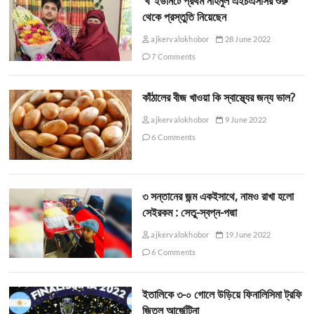
‘খ’ ইউনিটে প্রথম নাহনুল এইচএসসির শুরু
থেকে প্রস্তুতি নিয়েছেন
ajkervalokhobor
28 June 2022
7 Comments
কাঁঠালের বীজ খাওয়া কি স্বাস্থ্যের জন্য ভাল?
ajkervalokhobor
9 June 2022
6 Comments
৩ সন্তানের জন্ম একইসাথে, নামও রাখা হলো
সেইরকম : সেতু-স্বপ্ন-পদ্মা
ajkervalokhobor
19 June 2022
6 Comments
ইতালিকে ৩-০ গোলে উড়িয়ে ফিনালিসিমা ট্রফি
জিতল আর্জেন্টিনা