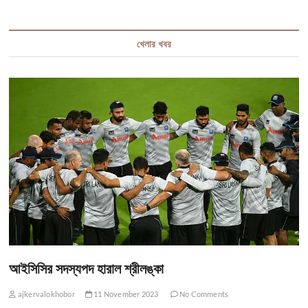
খেলার খবর
আইসিসির সদস্যপদ হারাল শ্রীলঙ্কা
ajkervalokhobor
11 November 2023
No Comments