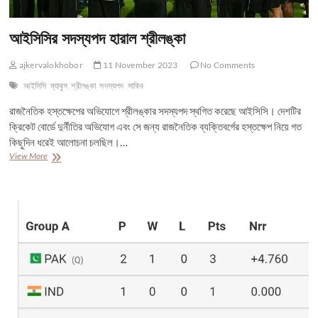
আইসিসির সদস্যপদ হারাল শ্রীলঙ্কা
ajkervalokhobor
11 November 2023
No Comments
আইসিসি
ম্যাথুস
শ্রীলঙ্কা
সদস্যপদ
সাকিব
রাজনৈতিক হস্তক্ষেপের অভিযোগে শ্রীলঙ্কার সদস্যপদ স্থগিত করেছে আইসিসি। দেশটির
ক্রিকেট বোর্ডে দুর্নীতির অভিযোগ এবং সে জন্য রাজনৈতিক ব্যক্তিবর্গের হস্তক্ষেপ নিয়ে গত
কিছুদিন ধরেই আলোচনা চলছিল।…
আইসিসির
View More
সদস্যপদ
হারাল
শ্রীলঙ্কা