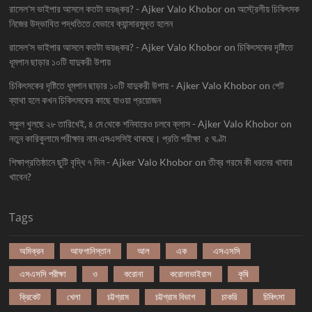
রাসেল'স ভাইপার আসলে কতটা ভয়ঙ্কর? - Ajker Valo Khobor
on
অস্ট্রেলীয় চিকিৎসক
নিজের উদ্ভাবিত পদ্ধতিতে যেভাবে ক্যান্সারমুক্ত হলেন
রাসেল'স ভাইপার আসলে কতটা ভয়ঙ্কর? - Ajker Valo Khobor
on
চিকিৎসকের দৃষ্টিতে
ধূমপান ছাড়ার ১০টি যাদুকরী উপায়
চিকিৎসকের দৃষ্টিতে ধূমপান ছাড়ার ১০টি যাদুকরী উপায় - Ajker Valo Khobor
on
পেট
ব্যাথা হলে কখন চিকিৎসকের কাছে যাওয়া প্রয়োজন
স্কুল খুলছে ২৮ তারিখেই, ৪ মে থেকে শনিবারেও চলবে ক্লাস - Ajker Valo Khobor
on
নতুন কারিকুলামে পরীক্ষার নাম এসএসসিই থাকছে। প্রতি পরীক্ষা ৫ ঘণ্টা
শিক্ষাপ্রতিষ্ঠানে ছুটি বৃদ্ধি ৭ দিন - Ajker Valo Khobor
on
তীব্র গরমে কী ধরনের খাবার
খাবেন?
Tags
অমিক্রন
আফগানিস্তান
আল
এক
এসএসসি
এসএসসি পরীক্ষা
ও
করোনা
করোনাভাইরাস
কৃষি
ক্রিকেট
খেলা
চট্টগ্রাম
চট্টগ্রাম বিভাগ
চাকরি
চিকিৎসা