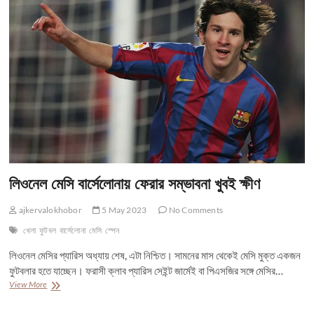
ইন্ডিজের
কোচ
লিওনেল মেসি বার্সেলোনায় ফেরার সম্ভাবনা খুবই ক্ষীণ
ajkervalokhobor
5 May 2023
No Comments
খেলা
ফুটবল
বার্সেলোনা
মেসি
স্পেন
লিওনেল মেসির প্যারিস অধ্যায় শেষ, এটা নিশ্চিত। সামনের মাস থেকেই মেসি মুক্ত একজন
ফুটবলার হতে যাচ্ছেন। ফরাসী ক্লাব প্যারিস সেইন্ট জার্মেই বা পিএসজির সঙ্গে মেসির…
লিওনেল
View More
মেসি
বার্সেলোনায়