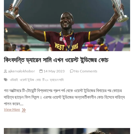
কিংবদন্তি ড্যারেন সামি এখন ওয়েস্ট ইন্ডিজের কোচ
ajkervalokhobor
14 May 2023
No Comments
ওডিয়াই
ওয়েস্ট ইন্ডিজ
কোচ
টি২০
ড্যারেন সামি
গত অক্টোবরে টি-টোয়েন্টি বিশ্বকাপের গ্রুপ পর্ব থেকে ওয়েস্ট ইন্ডিজের বিদায়ের পর কোচের
দায়িত্ব ছাড়েন ফিল সিমন্স। এরপর ওয়েস্ট ইন্ডিজের অন্তবর্তীকালীন কোচ হিসেবে দায়িত্ব
পালন করেন…
কিংবদন্তি
View More
ড্যারেন
সামি
এখন
ওয়েস্ট