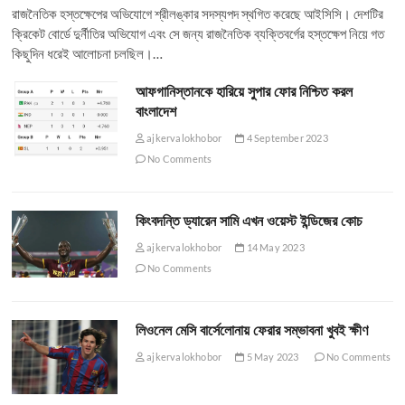
রাজনৈতিক হস্তক্ষেপের অভিযোগে শ্রীলঙ্কার সদস্যপদ স্থগিত করেছে আইসিসি। দেশটির
ক্রিকেট বোর্ডে দুর্নীতির অভিযোগ এবং সে জন্য রাজনৈতিক ব্যক্তিবর্গের হস্তক্ষেপ নিয়ে গত
কিছুদিন ধরেই আলোচনা চলছিল।…
আফগানিস্তানকে হারিয়ে সুপার ফোর নিশ্চিত করল
বাংলাদেশ
ajkervalokhobor
4 September 2023
No Comments
কিংবদন্তি ড্যারেন সামি এখন ওয়েস্ট ইন্ডিজের কোচ
ajkervalokhobor
14 May 2023
No Comments
লিওনেল মেসি বার্সেলোনায় ফেরার সম্ভাবনা খুবই ক্ষীণ
ajkervalokhobor
5 May 2023
No Comments