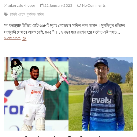
ajkervalokhobor
22 January 2023
No Comments
বিসিবি
বেতন
মুশফিক
সাকিব
সব ফরম্যাট মিলিয়ে মোট ৩৯৮টি ম্যাচ খেলেছেন সাকিব আল হাসান। মুশফিকুর রহিমের
সংখ্যাটা সেখানে আরও বেশি, ৪২৫টি। ১৭ বছর ধরে দেশের হয়ে সর্বোচ্চ এই ম্যাচ…
বাংলাদেশ
View More
ক্রিকেট
দলে
কার
বেতন
কত