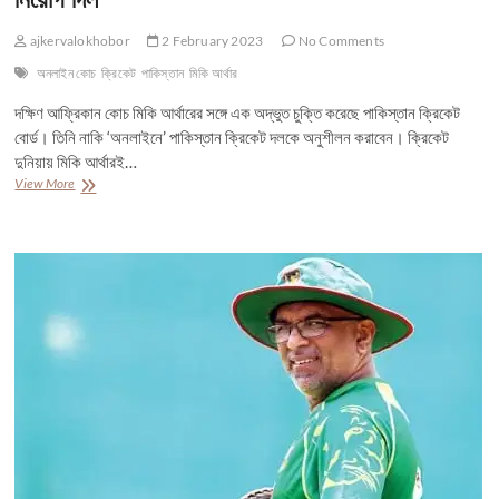
ajkervalokhobor
2 February 2023
No Comments
অনলাইন কোচ
ক্রিকেট
পাকিস্তান
মিকি আর্থার
দক্ষিণ আফ্রিকান কোচ মিকি আর্থারের সঙ্গে এক অদ্ভুত চুক্তি করেছে পাকিস্তান ক্রিকেট
বোর্ড। তিনি নাকি ‘অনলাইনে’ পাকিস্তান ক্রিকেট দলকে অনুশীলন করাবেন। ক্রিকেট
দুনিয়ায় মিকি আর্থারই…
পাকিস্তান
View More
ক্রিকেট
বোর্ড
বিশ্বের
প্রথম
‘অনলাইন
কোচ’
নিয়োগ
দিল