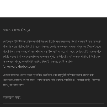
আমাদের সম্পর্কে জানুন
ফেইসবুক, ইউটিউবসহ বিভিন্ন সামাজিক যোগাযোগ মাধ্যমে চলছে মিথ্যা, বানোয়াট আর আজগুবি
খবর প্রচারের প্রতিযোগিতা। এতে আমাদের দেশের সহজ-সরল সাধারণ মানুষ প্রতিনিয়তই হচ্ছে
প্রতারিত। তারা অনেকেই সত্য-মিথ্যা যাচাই-বাছাই না করে যা শুনছে, দেখছে তাই অন্যের সাথে
শেয়ার করছে। যা সমাজে জন্ম দিচ্ছে ভুল-বোঝাবুঝি, অস্থিরতা। এই অসুস্থ প্রতিযোগিতা থেকে
সহজ-সরল মানুষকে একটুখানি স্বস্তি দিতেই আমাদের ছোট্ট প্রয়াশ-
‘ajkervalokhobor.com’
এখানে আমাদের দেশের বহুল প্রচারিত, জনপ্রিয় এবং বস্তুনিষ্ঠ পত্রিকাগুলোর বাছাই করা
খবরগুলো একসাথে পাওয়া যাবে। সাথে থাকছে সেই খবরের সোর্স লিংক। আমরা আছি- “সত্যের
সাথে, আপনার পাশে”।
আলোচনা সমূহ