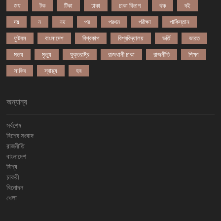
জয়
টক
টিকা
ঢাকা
ঢাকা বিভাগ
থক
দই
দয়
ন
নয়
পর
পরথম
পরীক্ষা
পাকিস্তান
ফুটবল
বাংলাদেশ
বিশ্বকাপ
বিশ্ববিদ্যালয়
ভর্তি
ভারত
মতয
মৃত্যু
যুক্তরাষ্ট্র
রাজধানী ঢাকা
রাজনীতি
শিক্ষা
সাকিব
স্বাস্থ্য
হব
অন্যান্য
সর্বশেষ
বিশেষ সংবাদ
রাজনীতি
বাংলাদেশ
বিশ্ব
চাকরী
বিনোদন
খেলা