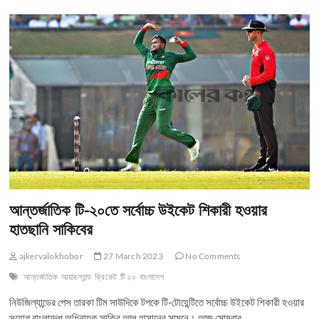
ফেরার
সম্ভাবনা
খুবই
ক্ষীণ
আন্তর্জাতিক টি-২০তে সর্বোচ্চ উইকেট শিকারী হওয়ার
হাতছানি সাকিবের
ajkervalokhobor
27 March 2023
No Comments
আন্তর্জাতিক
আয়ারল্যান্ড
ক্রিকেট
টি ২০
বাংলাদেশ
নিউজিল্যান্ডের পেস তারকা টিম সাউদিকে টপকে টি-টোয়েন্টিতে সর্বোচ্চ উইকেট শিকারী হওয়ার
সুযোগ বাংলাদেশ অধিনায়ক সাকিব আল হাসানের সামনে। আজ সোমবার