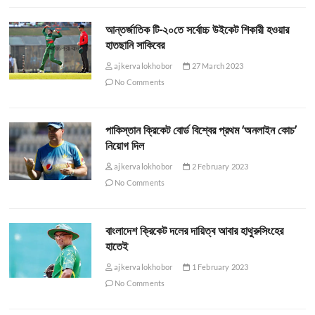
আন্তর্জাতিক টি-২০তে সর্বোচ্চ উইকেট শিকারী হওয়ার
হাতছানি সাকিবের
ajkervalokhobor
27 March 2023
No Comments
পাকিস্তান ক্রিকেট বোর্ড বিশ্বের প্রথম ‘অনলাইন কোচ’
নিয়োগ দিল
ajkervalokhobor
2 February 2023
No Comments
বাংলাদেশ ক্রিকেট দলের দায়িত্ব আবার হাথুরুসিংহের
হাতেই
ajkervalokhobor
1 February 2023
No Comments