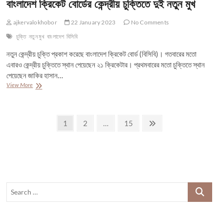
বাংলাদেশ ক্রিকেট বোর্ডের কেন্দ্রীয় চুক্তিতে দুই নতুন মুখ
ajkervalokhobor
22 January 2023
No Comments
চুক্তি
নতুন মুখ
বাংলাদেশ
বিসিবি
নতুন কেন্দ্রীয় চুক্তি প্রকাশ করেছে বাংলাদেশ ক্রিকেট বোর্ড (বিসিবি)। গতবারের মতো
এবারও কেন্দ্রীয় চুক্তিতে স্থান পেয়েছেন ২১ ক্রিকেটার। প্রথমবারের মতো চুক্তিতে স্থান
পেয়েছেন জাকির হাসান…
বাংলাদেশ
View More
ক্রিকেট
বোর্ডের
কেন্দ্রীয়
Posts
চুক্তিতে
Page
Page
Page
Next
1
2
…
15
দুই
page
pagination
নতুন
মুখ
Search
…