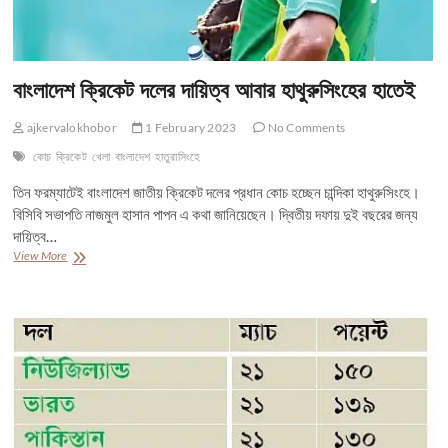
বাংলাদেশ ক্রিকেট দলের দায়িত্ব আবার হাথুরুসিংহের হাতেই
ajkervalokhobor
1 February 2023
No Comments
কোচ
ক্রিকেট
খেলা
বাংলাদেশ
হাতুরাসিংহে
তিন ফরম্যাটেই বাংলাদেশ জাতীয় ক্রিকেট দলের প্রধান কোচ হচ্ছেন চান্দিকা হাথুরুসিংহে।
বিসিবি সভাপতি নাজমুল হাসান পাপন এ কথা জানিয়েছেন। দ্বিতীয় দফায় দুই বছরের জন্য
দায়িত্ব…
বাংলাদেশ
View More
ক্রিকেট
দলের
দায়িত্ব
আবার
হাথুরুসিংহের
হাতেই