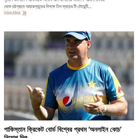
থেকে চট্টগ্রামে আয়ারল্যান্ডের বিপক্ষে তিন ম্যাচের টি-টোয়েন্টি…
আন্তর্জাতিক
View More
টি-২০তে
সর্বোচ্চ
উইকেট
শিকারী
হওয়ার
হাতছানি
সাকিবের
পাকিস্তান ক্রিকেট বোর্ড বিশ্বের প্রথম ‘অনলাইন কোচ’
নিয়োগ দিল